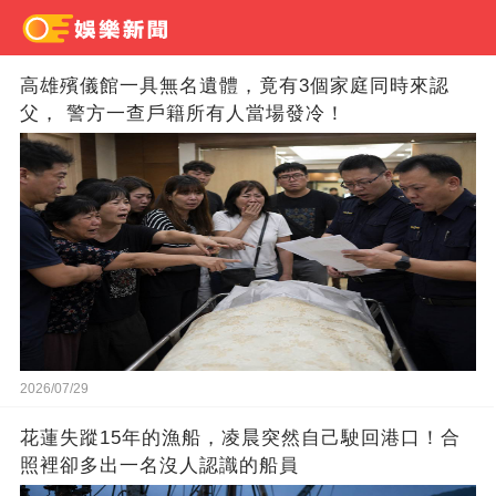
高雄殯儀館一具無名遺體，竟有3個家庭同時來認
父， 警方一查戶籍所有人當場發冷！
2026/07/29
花蓮失蹤15年的漁船，凌晨突然自己駛回港口！合
照裡卻多出一名沒人認識的船員