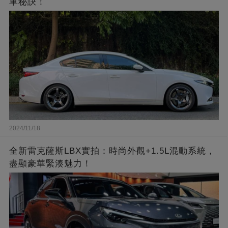
車秘訣！
2024/11/18
全新雷克薩斯LBX實拍：時尚外觀+1.5L混動系統，
盡顯豪華緊湊魅力！