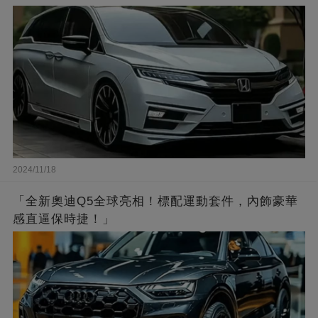
2024/11/18
「全新奧迪Q5全球亮相！標配運動套件，內飾豪華
感直逼保時捷！」