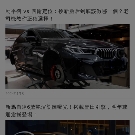
動平衡 vs 四輪定位：換新胎后到底該做哪一個？老
司機教你正確選擇！
2024/11/18
新馬自達6驚艷渲染圖曝光！搭載豐田引擎，明年或
迎震撼登場！