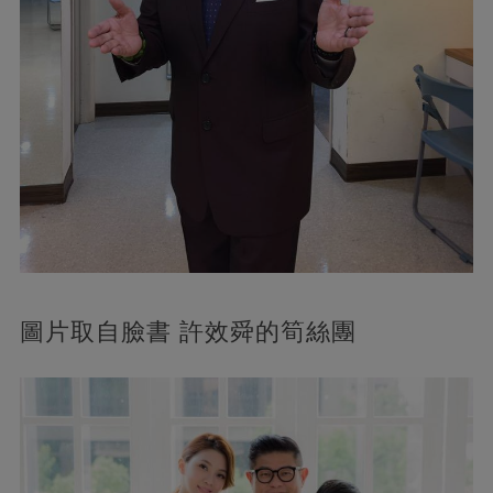
圖片取自臉書 許效舜的筍絲團