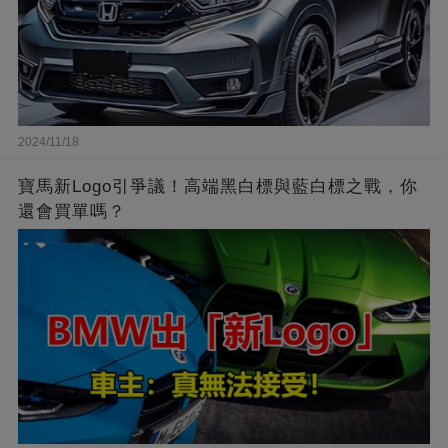
2024/11/18
寶馬新Logo引爭議！高端黑白標與藍白標之戰，你
還會買單嗎？