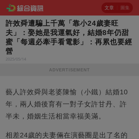
文章
圖集
許效舜遭騙上千萬「靠小24歲妻旺
夫」：娶她是我運氣好，結婚8年仍甜
蜜「每週必牽手看電影」：再累也要經
營
2025/05/14
ADVERTISEMENT
藝人許效舜與老婆陳愉（小鐵）結婚10
年，兩人婚後育有一對子女許甘丹、許
半未，婚姻生活相當幸福美滿。
相差24歲的夫妻倆在演藝圈是出了名的