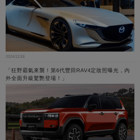
2024/11/18
「狂野霸氣來襲！第6代豐田RAV4定妝照曝光，內
外全面升級驚艷登場！」