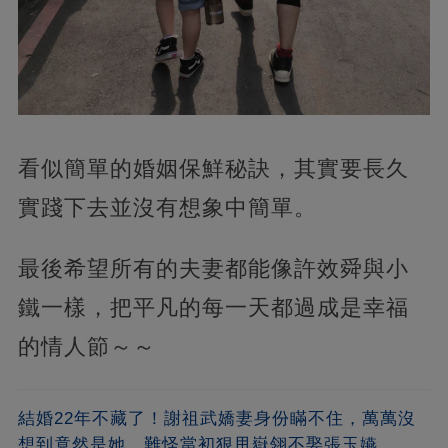
看似簡單的婚姻保鮮秘訣，其實要長久
實踐下去並沒有想象中簡單。
最後希望所有的夫妻都能像許效舜與小
鐵一樣，把平凡的每一天都過成是幸福
的情人節～～
結婚22年不藏了！謝祖武嬌妻身份瞞不住，萬萬沒
想到竟然是她，難怪當初狠甩嶽翎不娶張玉嬿