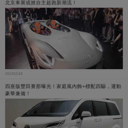
北京車展或掀自主超跑新潮流！
2024/11/18
四座版豐田賽那曝光！家庭風內飾+標配四驅，運動
豪華兼備！