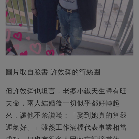
圖片取自臉書 許效舜的筍絲團
但許效舜也坦言，老婆小鐵天生帶有旺
夫命，兩人結婚後一切似乎都好轉起
來，讓他不禁讚嘆：「娶到她真的算我
運氣好。」雖然工作滿檔代表事業相當