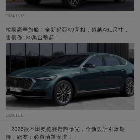
2024/11/18
韓國豪華旗艦！全新起亞K9亮相，超越A6L尺寸，
售價僅130萬台幣起！
2024/11/18
「2025款本田奧德賽驚艷曝光，全新設計引爆期
待，網友：必買清單安排！」