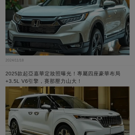
2024/11/18
2025款起亞嘉華定妝照曝光！專屬四座豪華布局
+3.5L V6引擎，賽那壓力山大！