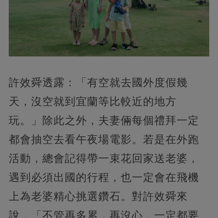
許效舜透露：「有空就去國外度假幾
天，沒空就到宜蘭等比較近的地方
玩。」除此之外，夫妻倆每個禮拜一定
都會抽空去看午夜場電影。若是在外跑
活動，總會記得帶一束花回家送老婆，
遇到必須出國的行程，也一定會在飛機
上為老婆精心挑選鑽石。對許效舜來
說，「不管再多累，再沒心，一定都要