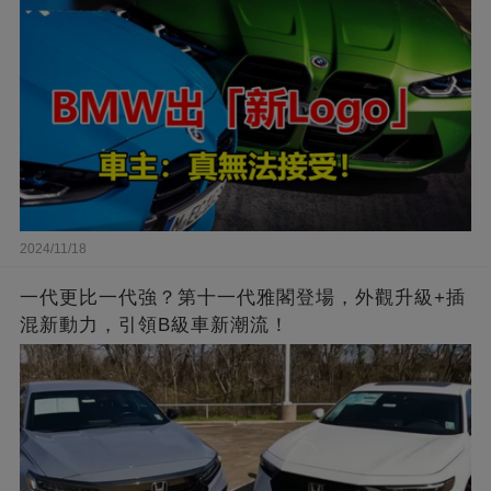
2024/11/18
一代更比一代強？第十一代雅閣登場，外觀升級+插
混新動力，引領B級車新潮流！