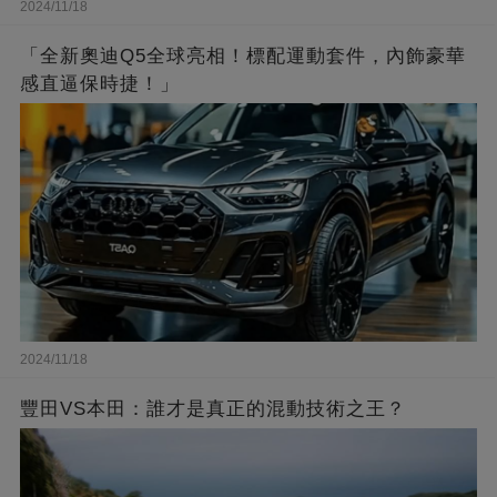
2024/11/18
「全新奧迪Q5全球亮相！標配運動套件，內飾豪華
感直逼保時捷！」
2024/11/18
豐田VS本田：誰才是真正的混動技術之王？