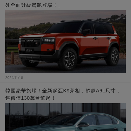
外全面升級驚艷登場！」
2024/11/18
韓國豪華旗艦！全新起亞K9亮相，超越A6L尺寸，
售價僅130萬台幣起！