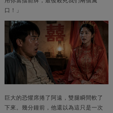
用你當擋箭牌，最後殺死我們兩個滅
口！」
巨大的恐懼席捲了阿遠，雙腿瞬間軟了
下來。幾分鐘前，他還以為這只是一次