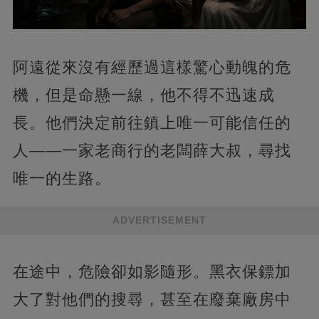
阿遠從來沒有經歷過這樣驚心動魄的危
機，但是命懸一線，他不得不迅速成
長。他們決定前往鎮上唯一可能信任的
人——一家老商行的老闆薛大叔，尋找
唯一的生路。
ADVERTISEMENT
在途中，危險卻如影隨形。黑衣保鏢加
大了對他們的搜尋，甚至在廢棄廠房中