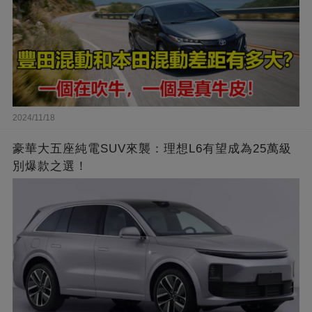
2024/11/18
豪華大五座純電SUV來襲：理想L6有望成為25萬級
別爆款之選！