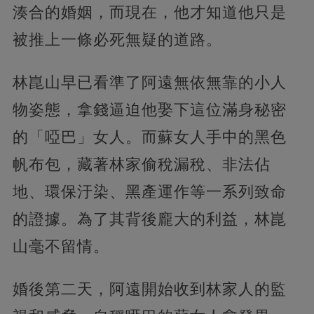
湊合的婚姻，而現在，他才知道他只是
被推上一條必死無疑的道路。
林崑山早已看準了阿遠無依無靠的小人
物姿態，拿錢逼迫他娶下這位滿身秘密
的「啞巴」女人。而蘇女人手中的黑色
帆布包，藏著林家偷稅漏稅、非法佔
地、環保汙染、黑產運作等一系列致命
的證據。為了其背後龐大的利益，林崑
山毫不留情。
婚後第二天，阿遠開始收到林家人的監