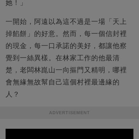
她！」
一開始，阿遠以為這不過是一場「天上
掉餡餅」的好意。然而，每一個信封裡
的現金，每一口承諾的美好，都讓他察
覺到一絲異樣。在林家工作的他最清
楚，老闆林崑山一向摳門又精明，哪裡
會無緣無故幫自己這個村裡最邊緣的
人？
ADVERTISEMENT