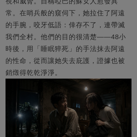
視和威脅。自稱啞巴的蘇女人愈發異
常。在哨兵般的窺伺下，她拉住了阿遠
的手腕，咬牙低語：倖存不了，連帶滅
我們全村。他們的目的很清楚——48小
時後，用「睡眠猝死」的手法抹去阿遠
的性命，從而讓她失去庇護，證據也被
銷燬得乾乾淨淨。