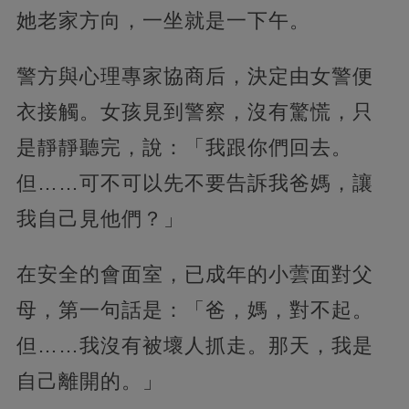
她老家方向，一坐就是一下午。
警方與心理專家協商后，決定由女警便
衣接觸。女孩見到警察，沒有驚慌，只
是靜靜聽完，說：「我跟你們回去。
但……可不可以先不要告訴我爸媽，讓
我自己見他們？」
在安全的會面室，已成年的小蕓面對父
母，第一句話是：「爸，媽，對不起。
但……我沒有被壞人抓走。那天，我是
自己離開的。」