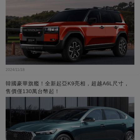
2024/11/18
韓國豪華旗艦！全新起亞K9亮相，超越A6L尺寸，
售價僅130萬台幣起！