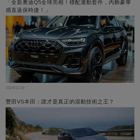
「全新奧迪Q5全球亮相！標配運動套件，內飾豪華
感直逼保時捷！」
2024/11/18
豐田VS本田：誰才是真正的混動技術之王？