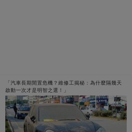
「汽車長期閒置危機？維修工揭秘：為什麼隔幾天
啟動一次才是明智之選！」