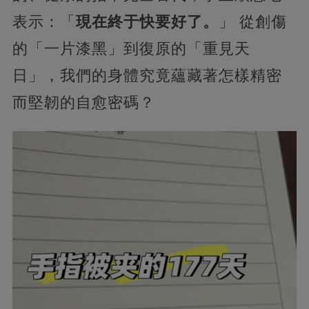
表示：「
現在終于快要好了。
」 從創傷
的「一片漆黑」到復原的「重見天
日」，我們的身體究竟蘊藏著怎樣精密
而堅韌的自愈密碼？