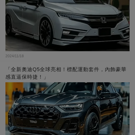
2024/11/18
「全新奧迪Q5全球亮相！標配運動套件，內飾豪華
感直逼保時捷！」