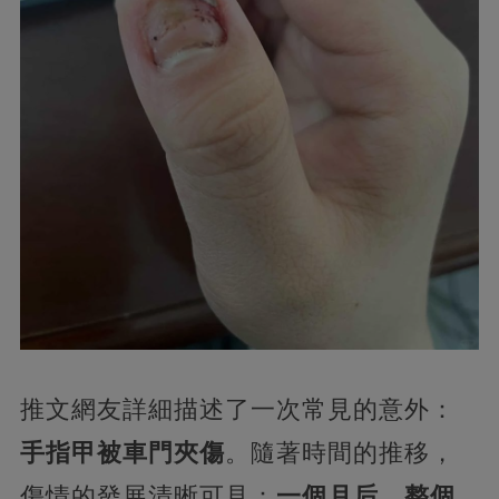
推文網友詳細描述了一次常見的意外：
手指甲被車門夾傷
。隨著時間的推移，
傷情的發展清晰可見：
一個月后，整個