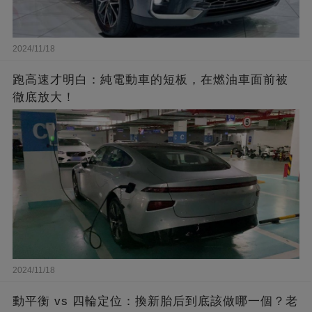
2024/11/18
跑高速才明白：純電動車的短板，在燃油車面前被
徹底放大！
2024/11/18
動平衡 vs 四輪定位：換新胎后到底該做哪一個？老