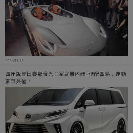
2024/11/18
四座版豐田賽那曝光！家庭風內飾+標配四驅，運動
豪華兼備！