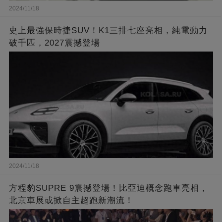
2024/11/18
史上最強保時捷SUV！K1三排七座亮相，純電動力
破千匹，2027震撼登場
2024/11/18
方程豹SUPRE 9震撼登場！比亞迪概念跑車亮相，
北京車展或掀自主超跑新潮流！