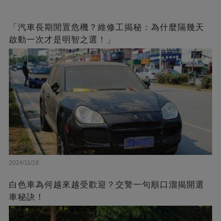
「汽車長期閒置危機？維修工揭秘：為什麼隔幾天
啟動一次才是明智之選！」
2024/11/18
白色車為何越來越受歡迎？交警一句順口溜揭開選
車秘訣！