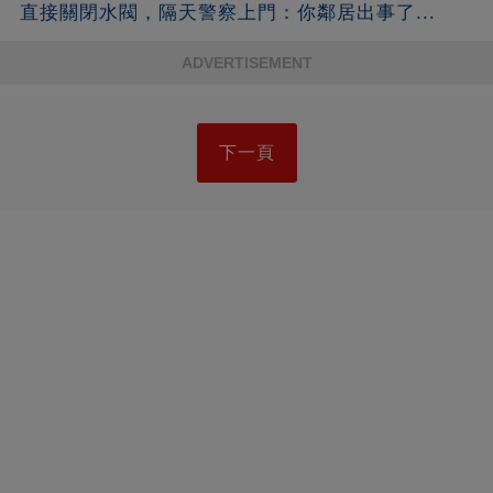
直接關閉水閥，隔天警察上門：你鄰居出事了...
ADVERTISEMENT
下一頁