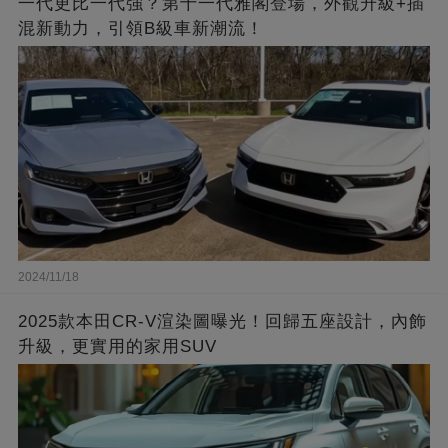
一代更比一代強？第十一代雅閣登場，外觀升級+插
混新動力，引領B級車新潮流！
2024/11/18
2025款本田CR-V渲染圖曝光！回歸五座設計，內飾
升級，更實用的家用SUV