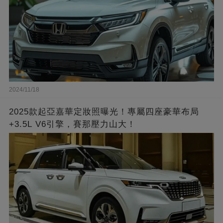
2024/11/18
2025款起亞嘉華定妝照曝光！專屬四座豪華布局
+3.5L V6引擎，賽那壓力山大！