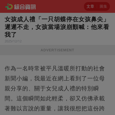
文章
圖集
女孩成人禮「一只胡蝶停在女孩鼻尖」
遲遲不走，女孩當場淚崩顫喊：他來看
我了
2025/12/12
ADVERTISEMENT
作為一名時常被平凡溫暖所打動的社會
新聞小編，我最近在網上看到了一位母
親分享的、關于女兒成人禮的特別瞬
間。這個瞬間如此輕柔，卻又仿佛承載
著難以言說的重量，讓我很想把這份跨