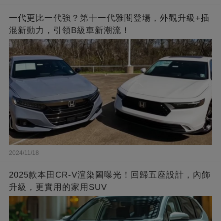
一代更比一代強？第十一代雅閣登場，外觀升級+插
混新動力，引領B級車新潮流！
2024/11/18
2025款本田CR-V渲染圖曝光！回歸五座設計，內飾
升級，更實用的家用SUV