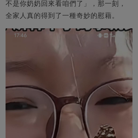
不是你奶奶回來看咱們了」，那一刻，
全家人真的得到了一種奇妙的慰藉。