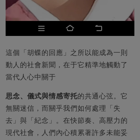
這個「胡蝶的回應」之所以能成為一則
動人的社會新聞，在于它精準地觸動了
當代人心中關于
思念、儀式與情感寄托
的共通心弦。它
無關迷信，而關乎我們如何處理「失
去」與「紀念」。在快節奏、高壓力的
現代社會，人們內心積累著許多未能妥