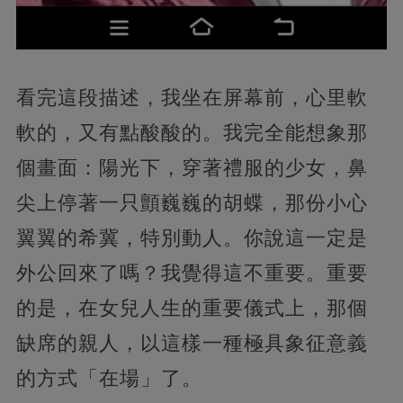
看完這段描述，我坐在屏幕前，心里軟
軟的，又有點酸酸的。我完全能想象那
個畫面：陽光下，穿著禮服的少女，鼻
尖上停著一只顫巍巍的胡蝶，那份小心
翼翼的希冀，特別動人。你說這一定是
外公回來了嗎？我覺得這不重要。重要
的是，在女兒人生的重要儀式上，那個
缺席的親人，以這樣一種極具象征意義
的方式「在場」了。