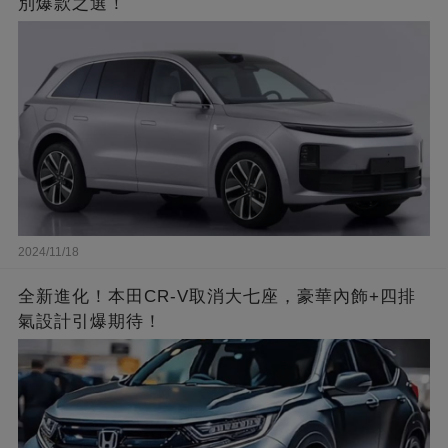
別爆款之選！
2024/11/18
全新進化！本田CR-V取消大七座，豪華內飾+四排
氣設計引爆期待！