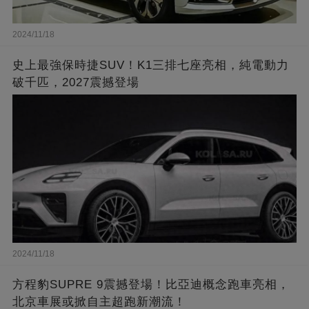
2024/11/18
史上最強保時捷SUV！K1三排七座亮相，純電動力
破千匹，2027震撼登場
2024/11/18
方程豹SUPRE 9震撼登場！比亞迪概念跑車亮相，
北京車展或掀自主超跑新潮流！