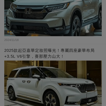
2024/11/18
2025款起亞嘉華定妝照曝光！專屬四座豪華布局
+3.5L V6引擎，賽那壓力山大！