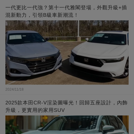
一代更比一代強？第十一代雅閣登場，外觀升級+插
混新動力，引領B級車新潮流！
2024/11/18
2025款本田CR-V渲染圖曝光！回歸五座設計，內飾
升級，更實用的家用SUV