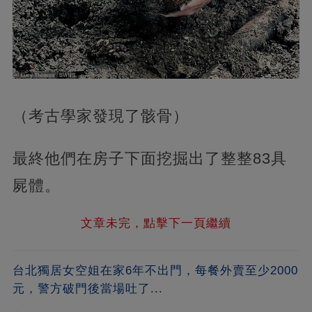
（考古學家發現了骸骨）
最終他們在房子下面挖掘出了整整83具
屍體。
文章未完，點擊下一頁繼續
台北獨居女空姐在家6年不出門，每餐外賣至少2000
元，警方破門後當場吐了...