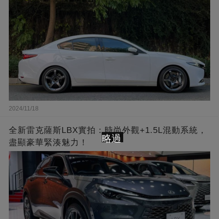
2024/11/18
全新雷克薩斯LBX實拍：時尚外觀+1.5L混動系統，
略過
盡顯豪華緊湊魅力！