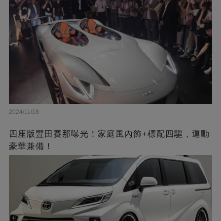
2024/11/18
四座版豐田賽那曝光！家庭風內飾+標配四驅，運動
豪華兼備！