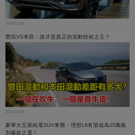
2024/11/18
豐田VS本田：誰才是真正的混動技術之王？
2024/11/18
豪華大五座純電SUV來襲：理想L6有望成為25萬級
別爆款之選！