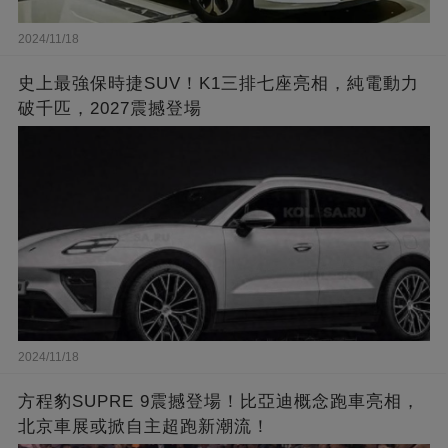
2024/11/18
史上最強保時捷SUV！K1三排七座亮相，純電動力
破千匹，2027震撼登場
2024/11/18
方程豹SUPRE 9震撼登場！比亞迪概念跑車亮相，
北京車展或掀自主超跑新潮流！