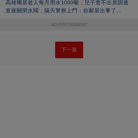
高雄獨居老人每月用水1000噸，兒子查不出原因後
直接關閉水閥，隔天警察上門：你鄰居出事了...
ADVERTISEMENT
下一頁