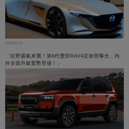
2024/11/18
「狂野霸氣來襲！第6代豐田RAV4定妝照曝光，內
外全面升級驚艷登場！」