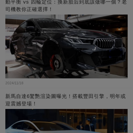
動平衡 vs 四輪定位：換新胎后到底該做哪一個？老
司機教你正確選擇！
2024/11/18
新馬自達6驚艷渲染圖曝光！搭載豐田引擎，明年或
迎震撼登場！