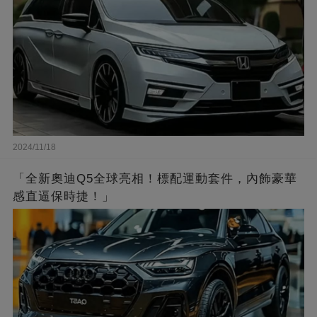
2024/11/18
「全新奧迪Q5全球亮相！標配運動套件，內飾豪華
感直逼保時捷！」