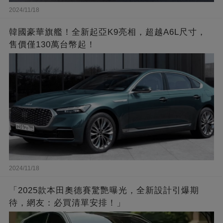
2024/11/18
韓國豪華旗艦！全新起亞K9亮相，超越A6L尺寸，
售價僅130萬台幣起！
2024/11/18
「2025款本田奧德賽驚艷曝光，全新設計引爆期
待，網友：必買清單安排！」