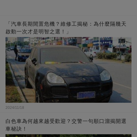
「汽車長期閒置危機？維修工揭秘：為什麼隔幾天
啟動一次才是明智之選！」
2024/11/18
白色車為何越來越受歡迎？交警一句順口溜揭開選
車秘訣！