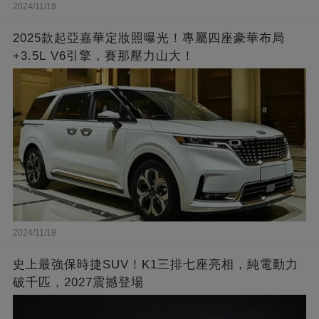
2024/11/18
2025款起亞嘉華定妝照曝光！專屬四座豪華布局
+3.5L V6引擎，賽那壓力山大！
2024/11/18
史上最強保時捷SUV！K1三排七座亮相，純電動力
破千匹，2027震撼登場