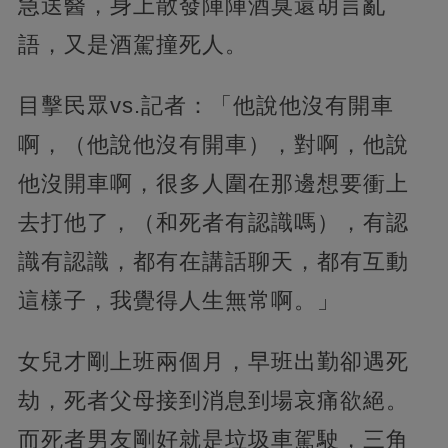
急送醫，身上散發陣陣酒臭還胡言亂
語，又是酒駕撞死人。
目擊民眾vs.記者：「他說他沒有開車
啊，（他說他沒有開車），對啊，他說
他沒開車啊，很多人圍在那邊想要衝上
去打他了，（和死者有認識嗎），有認
識有認識，都有在講話聊天，都有互動
這樣子，我覺得人生無常啊。」
女兒才剛上班兩個月，早班出勤卻遇死
劫，死者父母接到消息到場哀痛欲絕。
而死者男友剛好就是垃圾車駕駛，三角