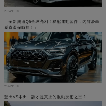
2024/11/18
「全新奧迪Q5全球亮相！標配運動套件，內飾豪華
感直逼保時捷！」
2024/11/18
豐田VS本田：誰才是真正的混動技術之王？