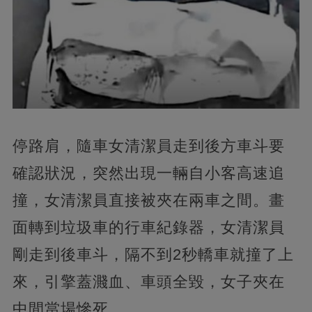
停路肩，隨車女清潔員走到後方車斗要
確認狀況，突然出現一輛自小客高速追
撞，女清潔員直接被夾在兩車之間。畫
面轉到垃圾車的行車紀錄器，女清潔員
剛走到後車斗，隔不到2秒轎車就撞了上
來，引擎蓋濺血、車頭全毀，女子夾在
中間當場慘死。