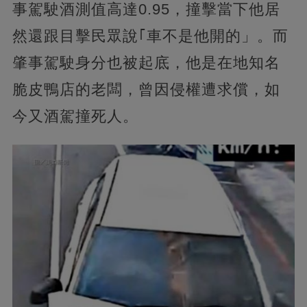
事駕駛酒測值高達0.95，撞擊當下他居
然還跟目擊民眾說｢車不是他開的」。而
肇事駕駛身分也被起底，他是在地知名
脆皮鴨店的老闆，曾因侵權遭求償，如
今又酒駕撞死人。