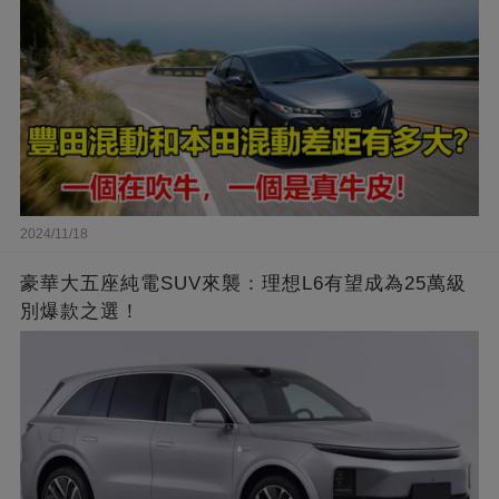
2024/11/18
豪華大五座純電SUV來襲：理想L6有望成為25萬級
別爆款之選！