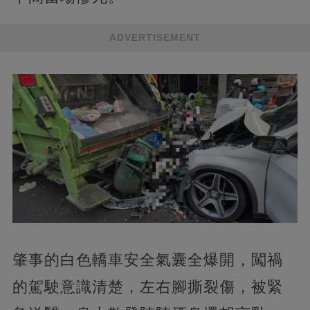
ADVERTISEMENT
肇事的白色轎車安全氣囊全爆開，闖禍
的駕駛意識清楚，左右腳撕裂傷，被緊