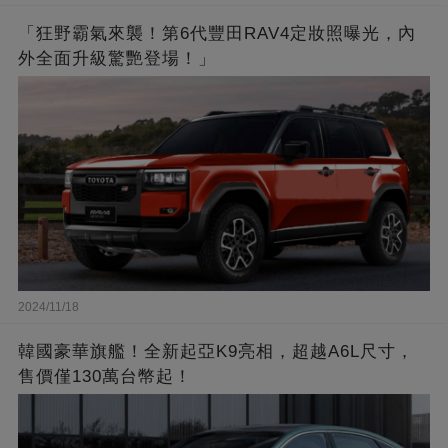
「狂野霸氣來襲！第6代豐田RAV4定妝照曝光，內
外全面升級驚艷登場！」
2024/11/18
韓國豪華旗艦！全新起亞K9亮相，超越A6L尺寸，
售價僅130萬台幣起！