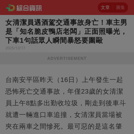
文章
圖集
女清潔員遇酒駕交通事故身亡！車主男
是「知名脆皮鴨店老闆」正面照曝光，
下車1句話眾人瞬間暴怒要圍毆
2025/12/17
ADVERTISEMENT
台南安平區昨天（16日）上午發生一起
恐怖死亡交通事故，年僅23歲的女清潔
員上午8點多出勤收垃圾，剛走到後車斗
就遭一輛進口車追撞，女清潔員當場被
夾在兩車之間慘死。最可惡的是這名肇