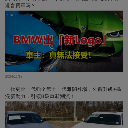
還會買單嗎？
2024/11/18
一代更比一代強？第十一代雅閣登場，外觀升級+插
混新動力，引領B級車新潮流！