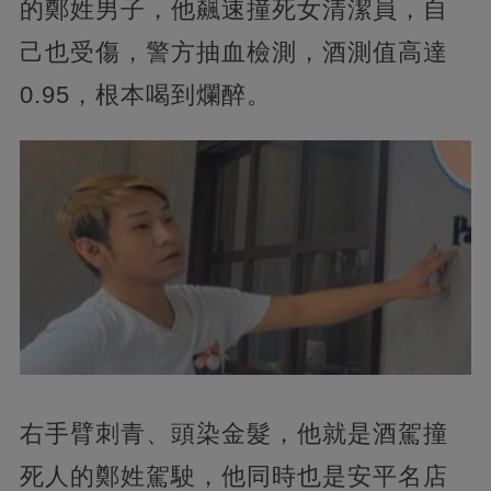
的鄭姓男子，他飆速撞死女清潔員，自
己也受傷，警方抽血檢測，酒測值高達
0.95，根本喝到爛醉。
右手臂刺青、頭染金髮，他就是酒駕撞
死人的鄭姓駕駛，他同時也是安平名店