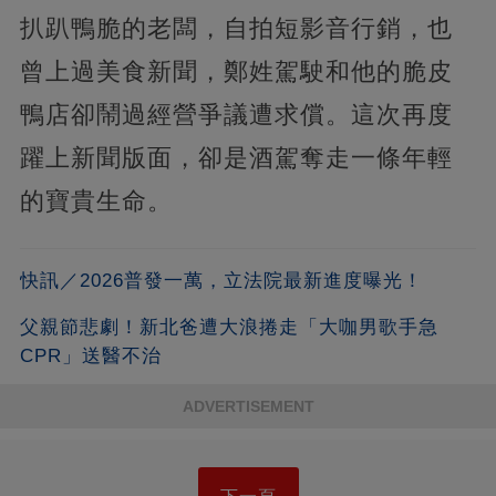
扒趴鴨脆的老闆，自拍短影音行銷，也
曾上過美食新聞，鄭姓駕駛和他的脆皮
鴨店卻鬧過經營爭議遭求償。這次再度
躍上新聞版面，卻是酒駕奪走一條年輕
的寶貴生命。
快訊／2026普發一萬，立法院最新進度曝光！
父親節悲劇！新北爸遭大浪捲走「大咖男歌手急
CPR」送醫不治
ADVERTISEMENT