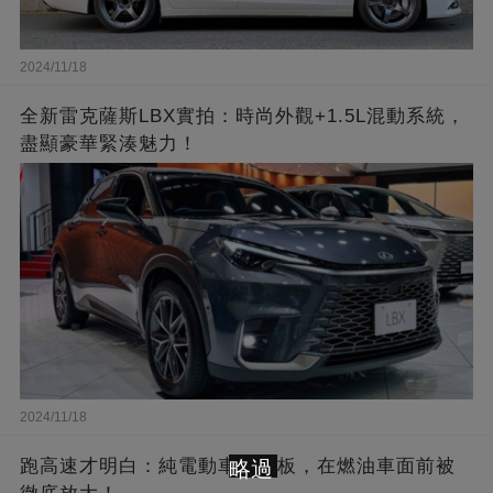
2024/11/18
全新雷克薩斯LBX實拍：時尚外觀+1.5L混動系統，
盡顯豪華緊湊魅力！
2024/11/18
跑高速才明白：純電動車的短板，在燃油車面前被
略過