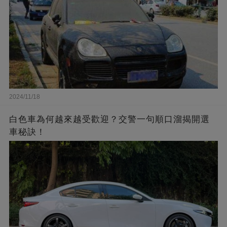
2024/11/18
白色車為何越來越受歡迎？交警一句順口溜揭開選
車秘訣！