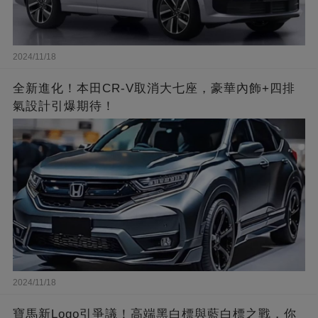
2024/11/18
全新進化！本田CR-V取消大七座，豪華內飾+四排
氣設計引爆期待！
2024/11/18
寶馬新Logo引爭議！高端黑白標與藍白標之戰，你