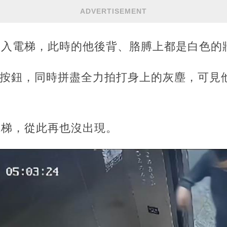
ADVERTISEMENT
進入電梯，此時的他後背、胳膊上都是白色的
樓按鈕，同時拼盡全力拍打身上的灰塵，可見
電梯，從此再也沒出現。