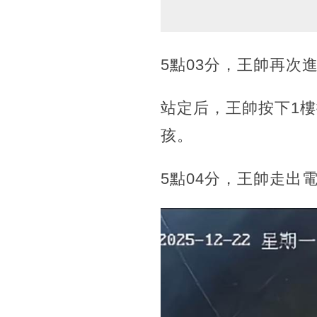
5點03分，王帥再次
站定后，王帥按下1
孩。
5點04分，王帥走出