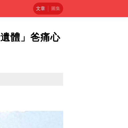
文章
圖集
冷遺體」爸痛心