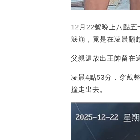
12月22號晚上八點
淚崩，竟是在凌晨翻
父親還放出王帥留在
凌晨4點53分，穿
撞走出去。