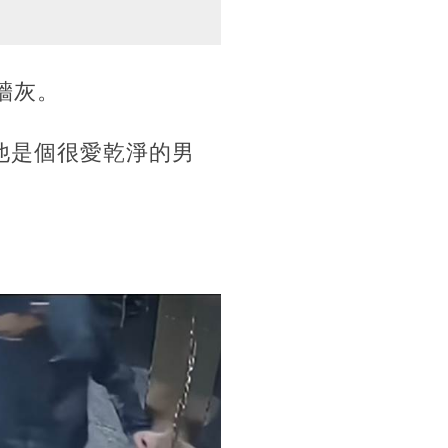
牆灰。
他是個很愛乾淨的男