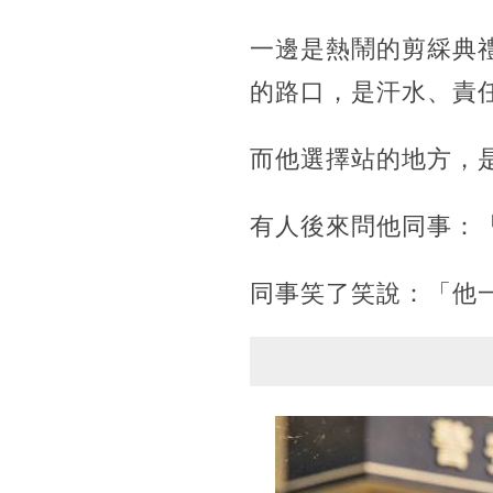
一邊是熱鬧的剪綵典
的路口，是汗水、責
而他選擇站的地方，
有人後來問他同事：
同事笑了笑說：「他