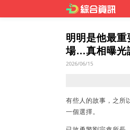
明明是他最重
場…真相曝光
2026/06/15
有些人的故事，之所
一個選擇。
已故勇警劉宗鑫所長