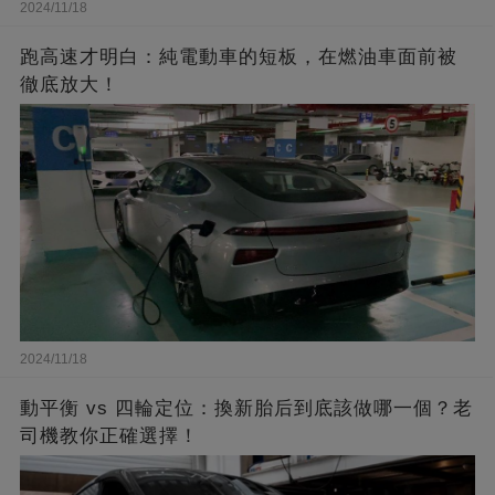
2024/11/18
跑高速才明白：純電動車的短板，在燃油車面前被
徹底放大！
2024/11/18
動平衡 vs 四輪定位：換新胎后到底該做哪一個？老
司機教你正確選擇！