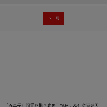
下一頁
「汽車長期閒置危機？維修工揭秘：為什麼隔幾天