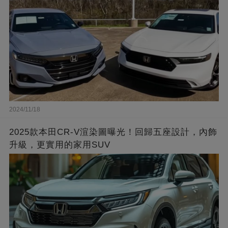
2024/11/18
2025款本田CR-V渲染圖曝光！回歸五座設計，內飾
升級，更實用的家用SUV