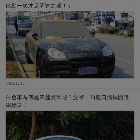
啟動一次才是明智之選！」
2024/11/18
白色車為何越來越受歡迎？交警一句順口溜揭開選
車秘訣！