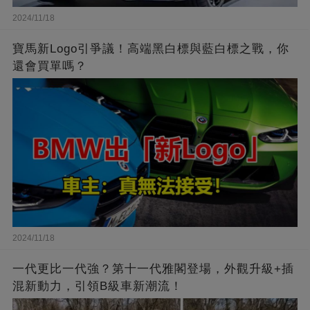
2024/11/18
寶馬新Logo引爭議！高端黑白標與藍白標之戰，你
還會買單嗎？
2024/11/18
一代更比一代強？第十一代雅閣登場，外觀升級+插
混新動力，引領B級車新潮流！