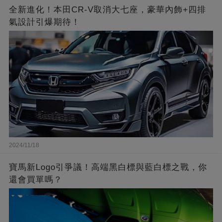
全新進化！本田CR-V取消大七座，豪華內飾+四排
氣設計引爆期待！
2024/11/18
寶馬新Logo引爭議！高端黑白標與藍白標之戰，你
還會買單嗎？