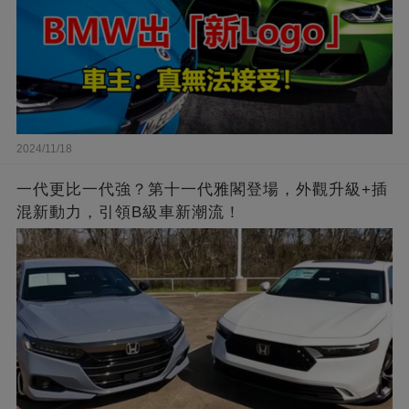
2024/11/18
一代更比一代強？第十一代雅閣登場，外觀升級+插
混新動力，引領B級車新潮流！