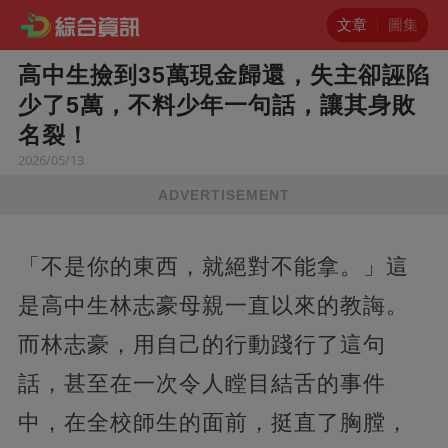
文章
圖集
高中生撿到35萬現金歸還，失主卻誣陷
少了5萬，不料少年一句話，讓其身敗
名裂！
2026/05/13
ADVERTISEMENT
「不是你的東西，就絕對不能拿。」這
是高中生林志豪母親一直以來的教誨。
而林志豪，用自己的行動踐行了這句
話，甚至在一次令人瞠目結舌的事件
中，在全校師生的面前，挺直了胸膛，