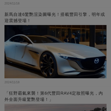
2024/11/18
新馬自達6驚艷渲染圖曝光！搭載豐田引擎，明年或
迎震撼登場！
2024/11/18
「狂野霸氣來襲！第6代豐田RAV4定妝照曝光，內
外全面升級驚艷登場！」