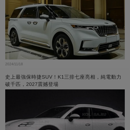
2024/11/18
史上最強保時捷SUV！K1三排七座亮相，純電動力
破千匹，2027震撼登場