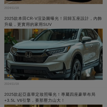
2024/11/18
2025款本田CR-V渲染圖曝光！回歸五座設計，內飾
升級，更實用的家用SUV
2024/11/18
2025款起亞嘉華定妝照曝光！專屬四座豪華布局
+3.5L V6引擎，賽那壓力山大！