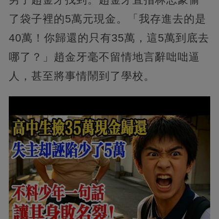
了袋子裡的5萬元現金。「我存進去的是
40萬！你歸還的只有35萬，這5萬到底去
哪了？」趙金牙毫不留情地言辭咄咄逼
人，甚至將事情鬧到了學校。