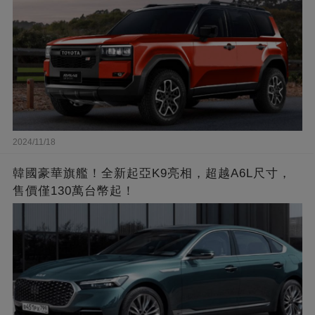
2024/11/18
韓國豪華旗艦！全新起亞K9亮相，超越A6L尺寸，
售價僅130萬台幣起！