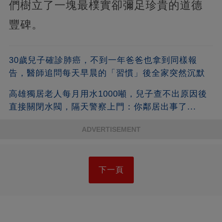
們樹立了一塊最樸實卻彌足珍貴的道德
豐碑。
30歲兒子確診肺癌，不到一年爸爸也拿到同樣報
告，醫師追問每天早晨的「習慣」後全家突然沉默
高雄獨居老人每月用水1000噸，兒子查不出原因後
直接關閉水閥，隔天警察上門：你鄰居出事了...
ADVERTISEMENT
下一頁