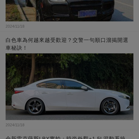
2024/11/18
白色車為何越來越受歡迎？交警一句順口溜揭開選
車秘訣！
2024/11/18
全新雷克薩斯LBX實拍：時尚外觀+1.5L混動系統，