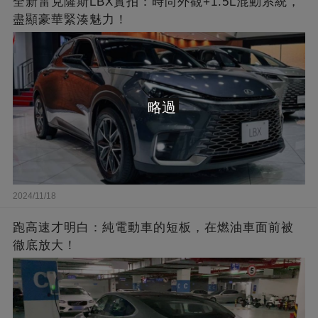
全新雷克薩斯LBX實拍：時尚外觀+1.5L混動系統，
盡顯豪華緊湊魅力！
略過
2024/11/18
跑高速才明白：純電動車的短板，在燃油車面前被
徹底放大！