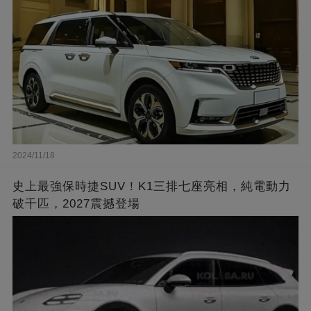
2024/11/18
史上最強保時捷SUV！K1三排七座亮相，純電動力
破千匹，2027震撼登場