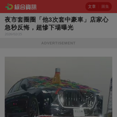
文章
圖集
夜市套圈圈「他3次套中豪車」店家心
急秒反悔，超慘下場曝光
2026/02/25
ADVERTISEMENT