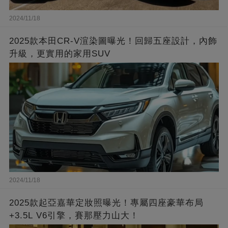
2024/11/18
2025款本田CR-V渲染圖曝光！回歸五座設計，內飾
升級，更實用的家用SUV
2024/11/18
2025款起亞嘉華定妝照曝光！專屬四座豪華布局
+3.5L V6引擎，賽那壓力山大！