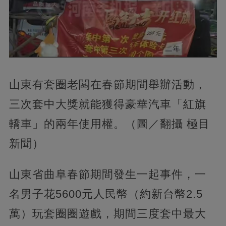
山東有套圈老闆在春節期間舉辦活動，
三次套中大獎就能獲得豪華汽車「紅旗
轎車」的兩年使用權。（圖／翻攝 極目
新聞）
山東省曲阜春節期間發生一起事件，一
名男子花5600元人民幣（約新台幣2.5
萬）玩套圈圈遊戲，期間三度套中最大