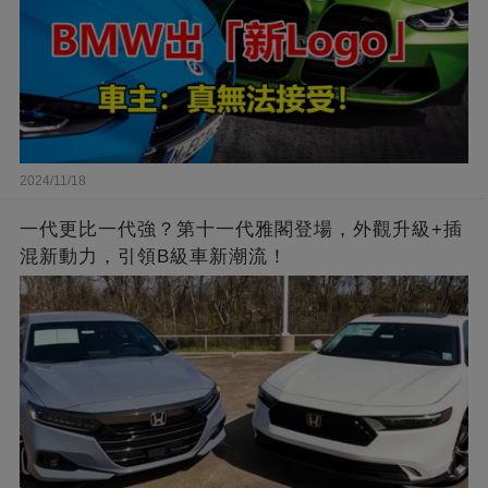
2024/11/18
一代更比一代強？第十一代雅閣登場，外觀升級+插
混新動力，引領B級車新潮流！