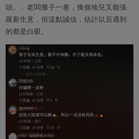
頭。」老闆攤子一卷，換個地兒又能張
羅新生意，但這點誠信，估計以后遇到
的都是白眼。