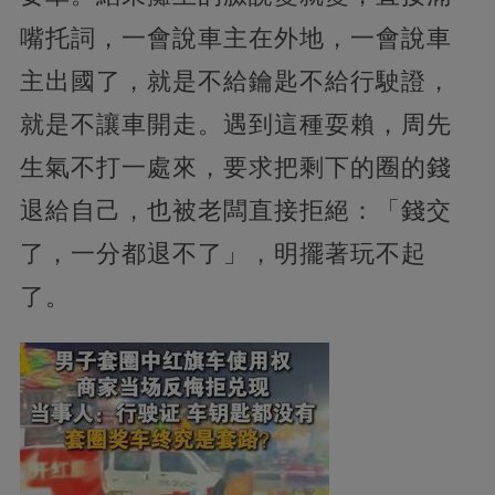
嘴托詞，一會說車主在外地，一會說車
主出國了，就是不給鑰匙不給行駛證，
就是不讓車開走。遇到這種耍賴，周先
生氣不打一處來，要求把剩下的圈的錢
退給自己，也被老闆直接拒絕：「錢交
了，一分都退不了」，明擺著玩不起
了。