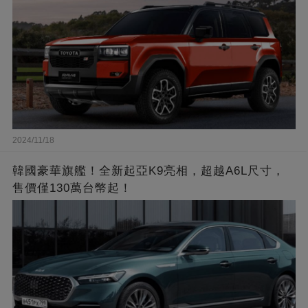
2024/11/18
韓國豪華旗艦！全新起亞K9亮相，超越A6L尺寸，
售價僅130萬台幣起！