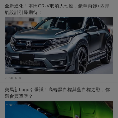
全新進化！本田CR-V取消大七座，豪華內飾+四排
氣設計引爆期待！
2024/11/18
寶馬新Logo引爭議！高端黑白標與藍白標之戰，你
還會買單嗎？