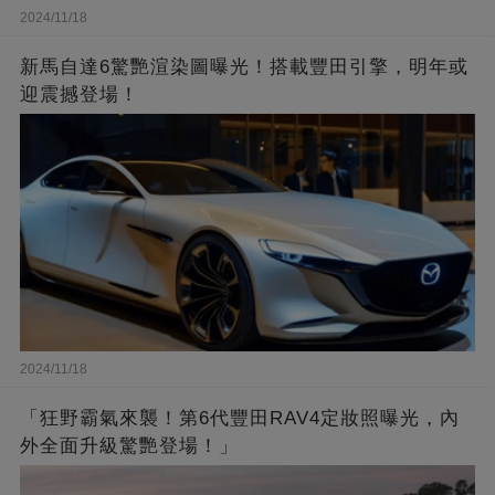
2024/11/18
新馬自達6驚艷渲染圖曝光！搭載豐田引擎，明年或
迎震撼登場！
2024/11/18
「狂野霸氣來襲！第6代豐田RAV4定妝照曝光，內
外全面升級驚艷登場！」