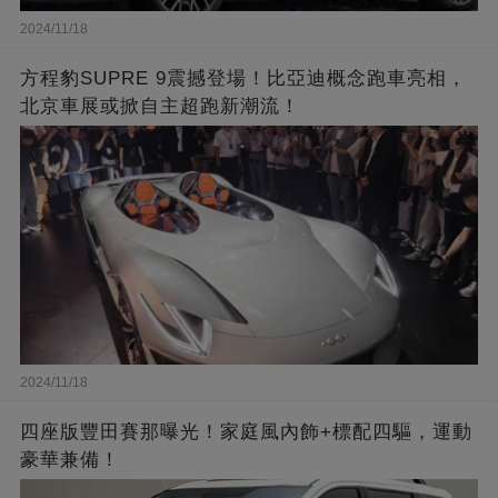
2024/11/18
方程豹SUPRE 9震撼登場！比亞迪概念跑車亮相，
北京車展或掀自主超跑新潮流！
2024/11/18
四座版豐田賽那曝光！家庭風內飾+標配四驅，運動
豪華兼備！