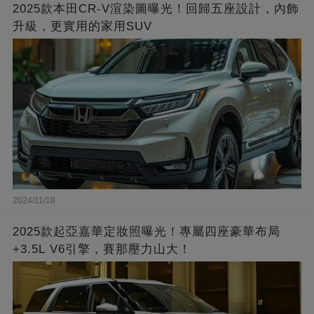
2025款本田CR-V渲染圖曝光！回歸五座設計，內飾
升級，更實用的家用SUV
2024/11/18
2025款起亞嘉華定妝照曝光！專屬四座豪華布局
+3.5L V6引擎，賽那壓力山大！