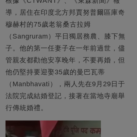
根據《CTWANT》、《東森新聞》報
導，居住在印度北方邦賈努普爾區庫奇
穆赫村的75歲老翁桑古拉姆
（Sangruram）平日獨居務農、膝下無
子。他的第一任妻子在一年前過世，儘
管親友都勸他安享晚年，不要再婚，但
他仍堅持要迎娶35歲的曼巴瓦蒂
（Manbhavati），兩人先在9月29日于
法院完成結婚登記，接著在當地寺廟舉
行傳統婚禮。