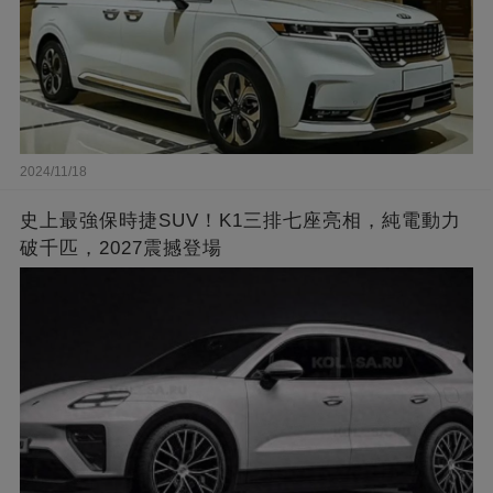
2024/11/18
史上最強保時捷SUV！K1三排七座亮相，純電動力
破千匹，2027震撼登場