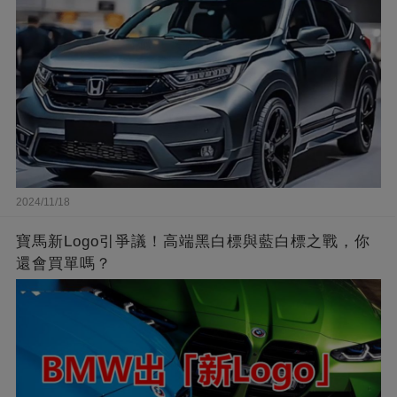
2024/11/18
寶馬新Logo引爭議！高端黑白標與藍白標之戰，你
還會買單嗎？