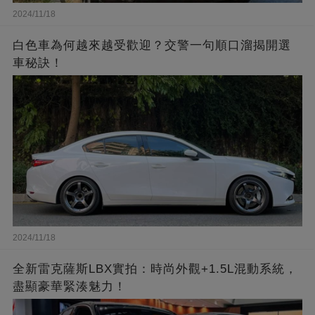
2024/11/18
白色車為何越來越受歡迎？交警一句順口溜揭開選
車秘訣！
2024/11/18
全新雷克薩斯LBX實拍：時尚外觀+1.5L混動系統，
盡顯豪華緊湊魅力！