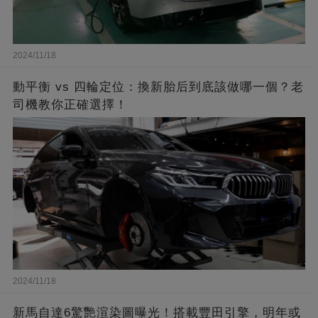
2024/11/18
動平衡 vs 四輪定位：換新胎后到底該做哪一個？老
司機教你正確選擇！
2024/11/18
新馬自達6驚艷渲染圖曝光！搭載豐田引擎，明年或