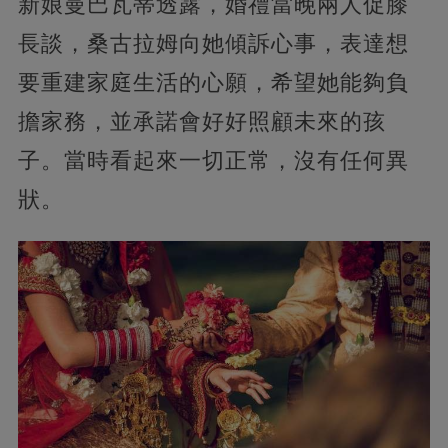
新娘曼巴瓦蒂透露，婚禮當晚兩人促膝
長談，桑古拉姆向她傾訴心事，表達想
要重建家庭生活的心願，希望她能夠負
擔家務，並承諾會好好照顧未來的孩
子。當時看起來一切正常，沒有任何異
狀。