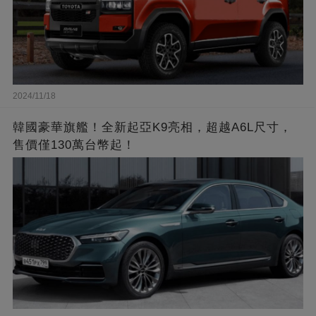
2024/11/18
韓國豪華旗艦！全新起亞K9亮相，超越A6L尺寸，
售價僅130萬台幣起！