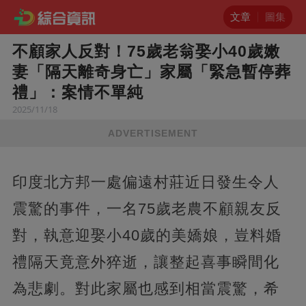
文章
圖集
不顧家人反對！75歲老翁娶小40歲嫩
妻「隔天離奇身亡」家屬「緊急暫停葬
禮」：案情不單純
2025/11/18
ADVERTISEMENT
印度北方邦一處偏遠村莊近日發生令人
震驚的事件，一名75歲老農不顧親友反
對，執意迎娶小40歲的美嬌娘，豈料婚
禮隔天竟意外猝逝，讓整起喜事瞬間化
為悲劇。對此家屬也感到相當震驚，希