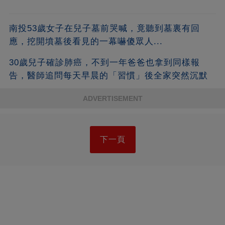
南投53歲女子在兒子墓前哭喊，竟聽到墓裏有回
應，挖開墳墓後看見的一幕嚇傻眾人...
30歲兒子確診肺癌，不到一年爸爸也拿到同樣報
告，醫師追問每天早晨的「習慣」後全家突然沉默
ADVERTISEMENT
下一頁