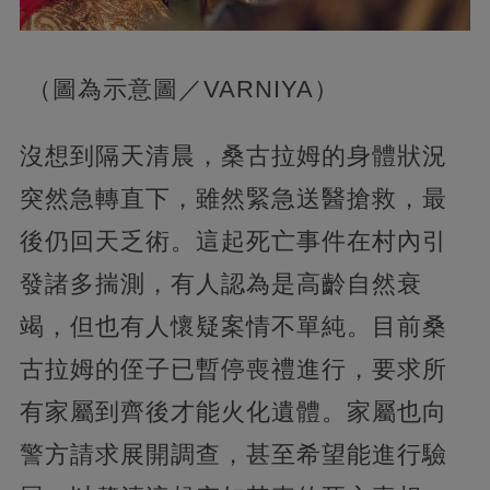
（圖為示意圖／VARNIYA）
沒想到隔天清晨，桑古拉姆的身體狀況
突然急轉直下，雖然緊急送醫搶救，最
後仍回天乏術。這起死亡事件在村內引
發諸多揣測，有人認為是高齡自然衰
竭，但也有人懷疑案情不單純。目前桑
古拉姆的侄子已暫停喪禮進行，要求所
有家屬到齊後才能火化遺體。家屬也向
警方請求展開調查，甚至希望能進行驗