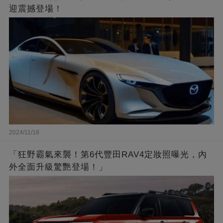
迎震撼登場！
2024/11/18
「狂野霸氣來襲！第6代豐田RAV4定妝照曝光，內
外全面升級驚艷登場！」