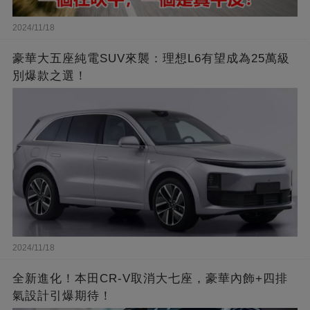
2024/11/18
豪華大五座純電SUV來襲：理想L6有望成為25萬級
別爆款之選！
2024/11/18
全新進化！本田CR-V取消大七座，豪華內飾+四排
氣設計引爆期待！