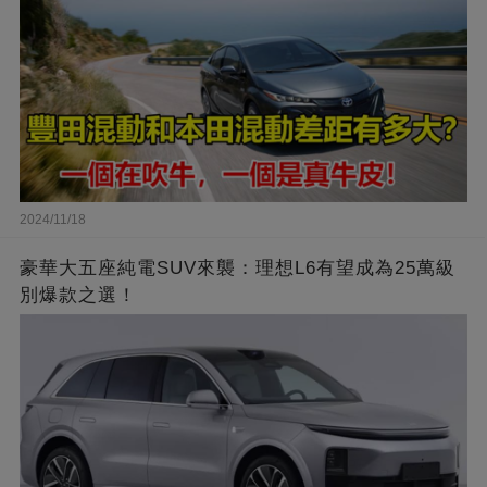
2024/11/18
豪華大五座純電SUV來襲：理想L6有望成為25萬級
別爆款之選！