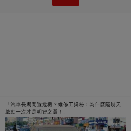
「汽車長期閒置危機？維修工揭秘：為什麼隔幾天
啟動一次才是明智之選！」