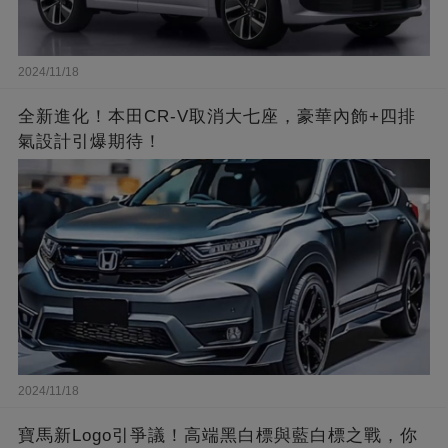
2024/11/18
全新進化！本田CR-V取消大七座，豪華內飾+四排
氣設計引爆期待！
2024/11/18
寶馬新Logo引爭議！高端黑白標與藍白標之戰，你