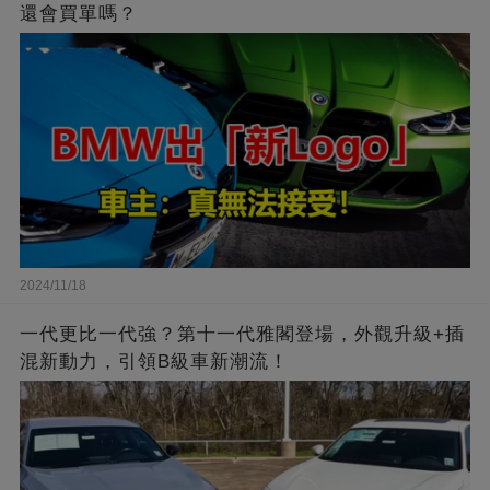
還會買單嗎？
2024/11/18
一代更比一代強？第十一代雅閣登場，外觀升級+插
混新動力，引領B級車新潮流！