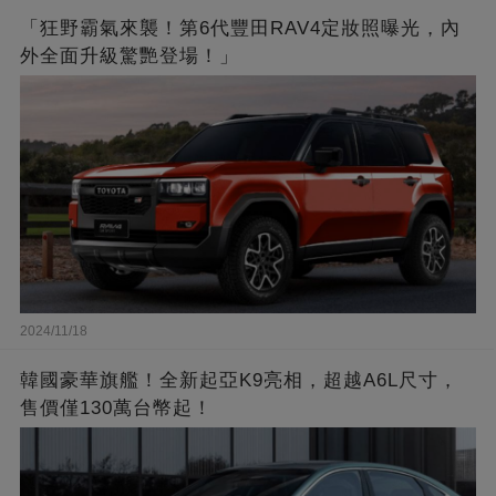
「狂野霸氣來襲！第6代豐田RAV4定妝照曝光，內
外全面升級驚艷登場！」
2024/11/18
韓國豪華旗艦！全新起亞K9亮相，超越A6L尺寸，
售價僅130萬台幣起！