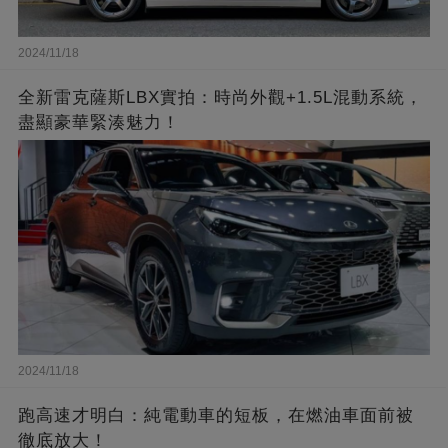
2024/11/18
全新雷克薩斯LBX實拍：時尚外觀+1.5L混動系統，
盡顯豪華緊湊魅力！
2024/11/18
跑高速才明白：純電動車的短板，在燃油車面前被
徹底放大！