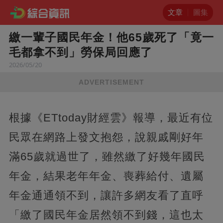
文章
圖集
繳一輩子國民年金！他65歲死了「竟一
毛都拿不到」勞保局回應了
2026/05/20
ADVERTISEMENT
根據《ETtoday財經雲》報導，最近有位
民眾在網路上發文抱怨，說親戚剛好年
滿65歲就過世了，雖然繳了好幾年國民
年金，結果老年年金、喪葬給付、遺屬
年金通通領不到，讓許多網友看了直呼
「繳了國民年金居然領不到錢，這也太