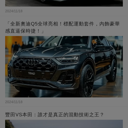
2024/11/18
「全新奧迪Q5全球亮相！標配運動套件，內飾豪華
感直逼保時捷！」
2024/11/18
豐田VS本田：誰才是真正的混動技術之王？