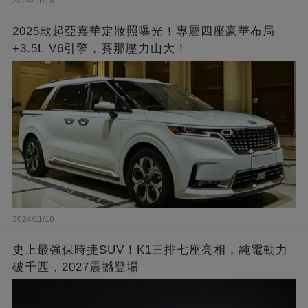
2024/11/18
2025款起亞嘉華定妝照曝光！專屬四座豪華布局
+3.5L V6引擎，賽那壓力山大！
2024/11/18
史上最強保時捷SUV！K1三排七座亮相，純電動力
破千匹，2027震撼登場