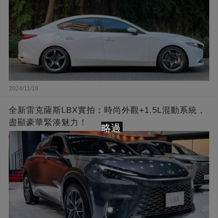
2024/11/18
全新雷克薩斯LBX實拍：時尚外觀+1.5L混動系統，
盡顯豪華緊湊魅力！
略過