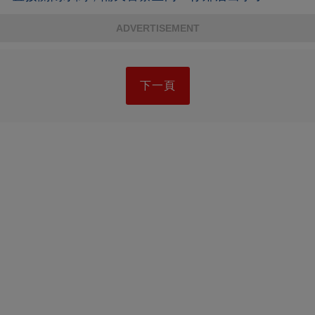
ADVERTISEMENT
下一頁