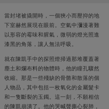
當封堵被撬開時，一個狹小而壓抑的地
下室赫然展現在眼前。空氣中瀰漫著難
以形容的霉味和腥氣，微弱的燈光照進
漆黑的角落，讓人無法呼吸。
就在陳凱手中的探照燈掃過那堆覆蓋著
塵土和爛布料的物體時，他的瞳孔驟然
收縮。那是一些殘缺的骨骼和散落的個
人物品，其中包括一枚氧化的金屬髮卡
和一隻斷裂的玉鐲。這一刻，不願相信
的陳凱崩潰了。他的哭喊聲撕心裂肺，