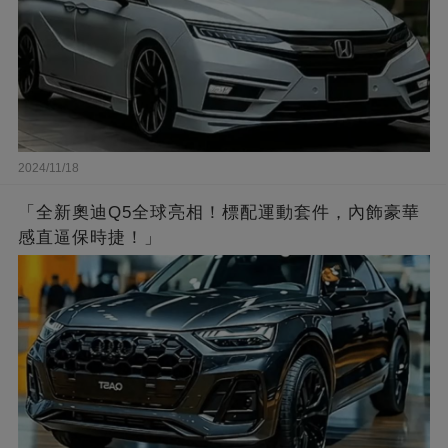
2024/11/18
「全新奧迪Q5全球亮相！標配運動套件，內飾豪華
感直逼保時捷！」