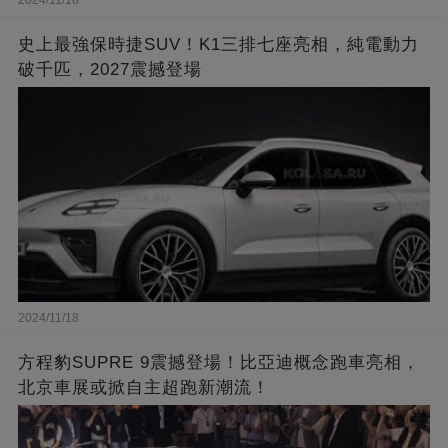
史上最強保時捷SUV！K1三排七座亮相，純電動力
破千匹，2027震撼登場
2024/11/18
方程豹SUPRE 9震撼登場！比亞迪概念跑車亮相，
北京車展或掀自主超跑新潮流！