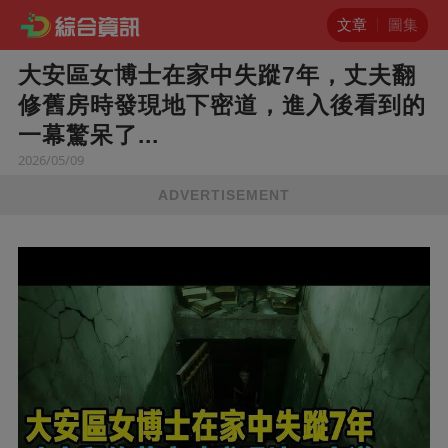
文章
圖集
大安區女博士在家中失蹤7年，丈夫翻
修舊房時發現地下密道，進入後看到的
一幕驚呆了...
2026/05/09
ADVERTISEMENT