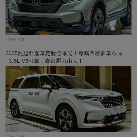
2024/11/18
2025款起亞嘉華定妝照曝光！專屬四座豪華布局
+3.5L V6引擎，賽那壓力山大！
2024/11/18