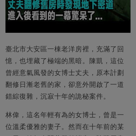
臺北市大安區一棟老洋房裡，充滿了回
憶，也埋藏了極端的黑暗。陳凱，這位
曾經意氣風發的女博士丈夫，原本計劃
翻修日漸老舊的家，卻意外開啟了一道
錯綜復雜，沉寂十年的詭秘案件。
林偉，這名年輕有為的女博士，曾是一
位溫柔優雅的妻子。然而在十年前的某