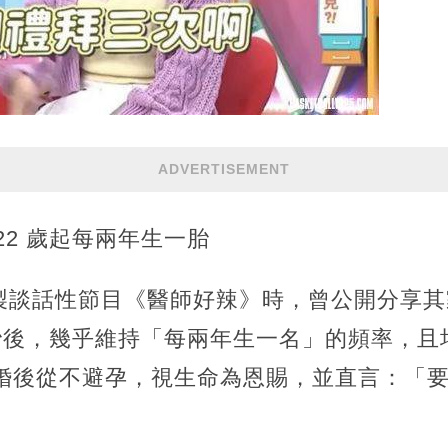
ADVERTISEMENT
22 歲起每兩年生一胎
製談話性節目《醫師好辣》時，曾公開分享其
一胎後，幾乎維持「每兩年生一名」的頻率，
公婚後從不避孕，視生命為恩賜，並直言：「要生