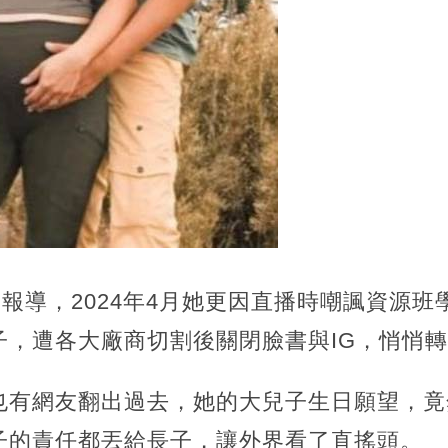
》報導，2024年4月她更因直播時嘲諷資源
子，遭各大廠商切割後關閉臉書與IG，悄悄
也有網友翻出過去，她的大兒子生日願望，竟
子的責任都丟給長子，讓外界看了直搖頭。