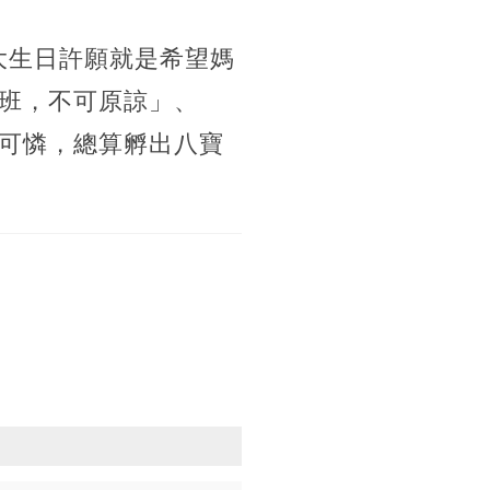
大生日許願就是希望媽
班，不可原諒」、
可憐，總算孵出八寶