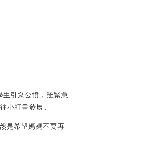
班學生引爆公憤，雖緊急
轉往小紅書發展。
然是希望媽媽不要再