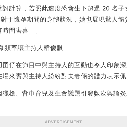
訝計算，若照此速度恐會生下超過 20 名
于。對于懷孕期間的身體狀況，她也展現驚人
有時間害喜」。
自曝頻率讓主持人群傻眼
叨囝仔在節目中與主持人的互動也令人印象深
在場來賓與主持人紛紛對夫妻倆的體力表示佩
因獵槍、背巾育兒及生食議題引發數次輿論炎
ADVERTISEMENT