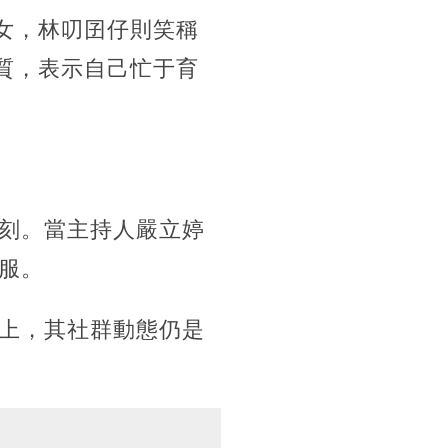
子女，林叨囝仔則笑稱
體質，表示自己忙于育
刻。當主持人嚴立婷
服。
上，其社群動態仍是