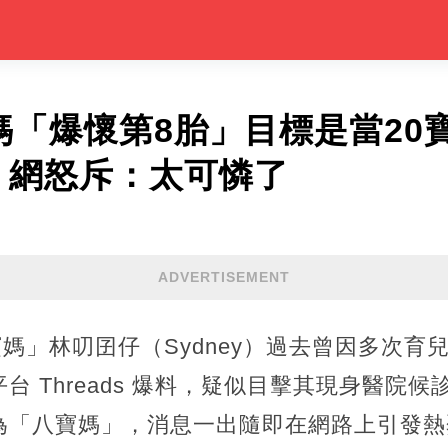
寶媽「爆懷第8胎」目標是當20
」網怒斥：太可憐了
ADVERTISEMENT
七寶媽」林叨囝仔（Sydney）過去曾因多次
台 Threads 爆料，疑似目擊其現身醫院
為「八寶媽」，消息一出隨即在網路上引發熱