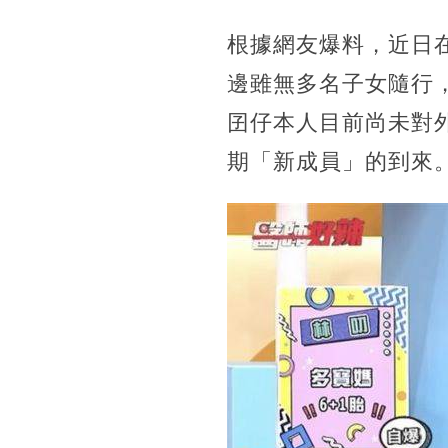
根據網友爆料，近日
邊雖無多名子女隨行，
囝仔本人目前尚未對
期「新成員」的到來