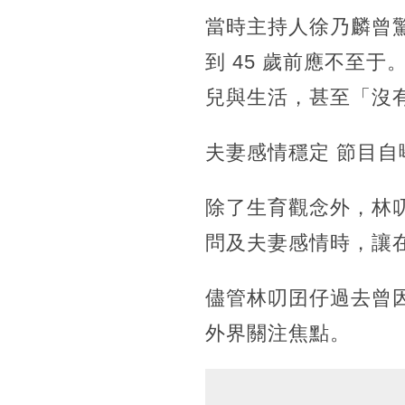
當時主持人徐乃麟曾驚
到 45 歲前應不至
兒與生活，甚至「沒
夫妻感情穩定 節目
除了生育觀念外，林
問及夫妻感情時，讓
儘管林叨囝仔過去曾
外界關注焦點。