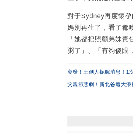
對于Sydney再度
媽別再生了，看了都
「她都把照顧弟妹責
粥了」、「有夠傻眼
突發！王俐人扼腕消息！1次吞
父親節悲劇！新北爸遭大浪