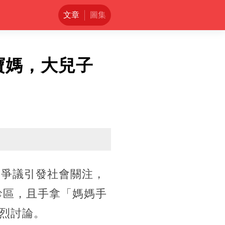
文章
圖集
寶媽，大兒子
育兒爭議引發社會關注，
候診區，且手拿「媽媽手
烈討論。