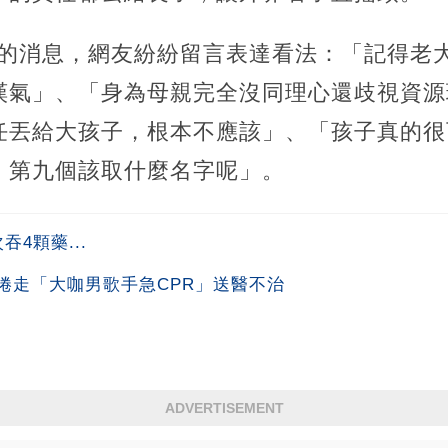
懷孕的消息，網友紛紛留言表達看法：「記得老
嘆氣」、「身為母親完全沒同理心還歧視資源
任丟給大孩子，根本不應該」、「孩子真的很
，第九個該取什麼名字呢」。
4顆藥...
捲走「大咖男歌手急CPR」送醫不治
ADVERTISEMENT