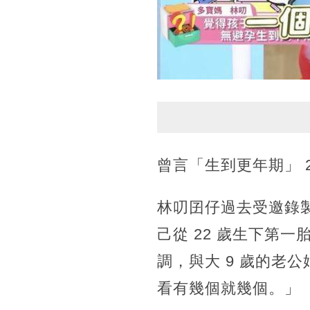
曾言「生到更年期」 
林叨囝仔過去受邀錄
己從 22 歲生下第
調，與大 9 歲的老
看有幾個就幾個。」