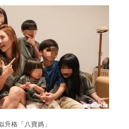
疑似升格「八寶媽」