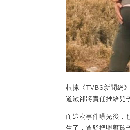
根據《TVBS新聞網
道歉卻將責任推給兒
而這次事件曝光後，
生了，質疑把照顧孩