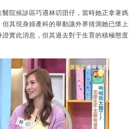
在醫院候診區巧遇林叨囝仔，當時她正拿著媽
但其現身婦產科的舉動讓外界猜測她已懷上第
外證實此消息，但其過去對于生育的積極態度
。