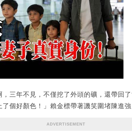
啊，三年不見，不僅挖了外頭的礦，還帶回了‘
上了個好顏色！」賴金標帶著譏笑圍堵陳進強
ADVERTISEMENT