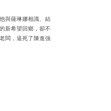
他與薩琳娜相識、結
的新希望回鄉，卻不
老闆，逼死了陳進強