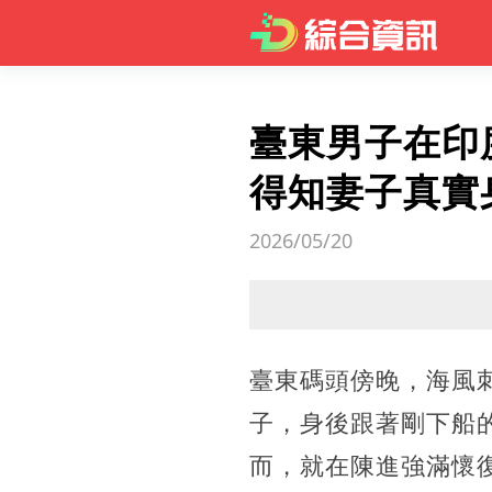
臺東男子在印
得知妻子真實
2026/05/20
臺東碼頭傍晚，海風
子，身後跟著剛下船
而，就在陳進強滿懷