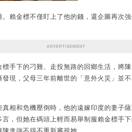
雜。賴金標不僅盯上了他的錢，還企圖再次強
ADVERTISEMENT
金標手下的刁難、走投無路的回鄉生活，將陳
漸發現，父母三年前離世的「意外火災」並不
些真相和危機壓倒時，他的遠嫁印度的妻子薩
多言，但她在碼頭上輕而易舉制服賴金標手下
讓陳進強不得不重新審視她。