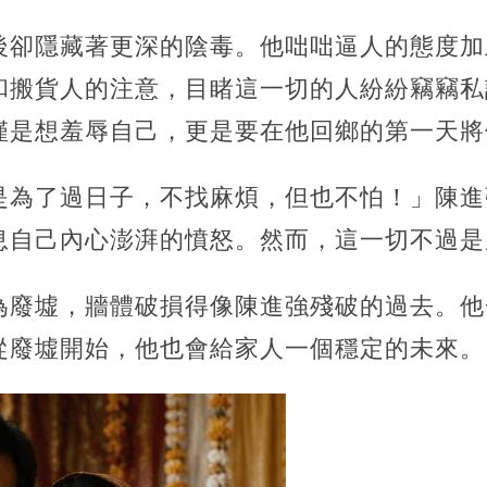
後卻隱藏著更深的陰毒。他咄咄逼人的態度加
和搬貨人的注意，目睹這一切的人紛紛竊竊私
僅是想羞辱自己，更是要在他回鄉的第一天將
是為了過日子，不找麻煩，但也不怕！」陳進
息自己內心澎湃的憤怒。然而，這一切不過是
為廢墟，牆體破損得像陳進強殘破的過去。他
從廢墟開始，他也會給家人一個穩定的未來。