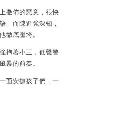
上撒佈的惡意，很快
語。而陳進強深知，
他徹底壓垮。
強抱著小三，低聲警
風暴的前奏。
一面安撫孩子們，一