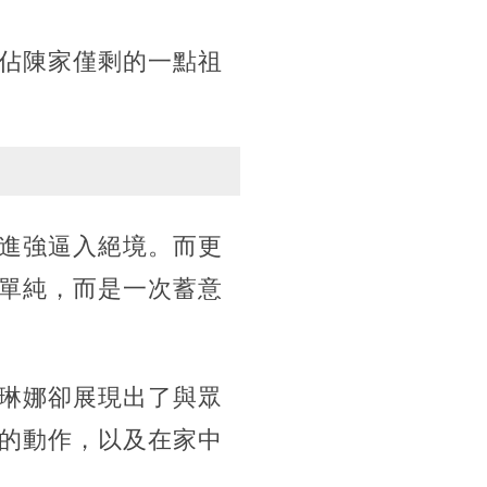
佔陳家僅剩的一點祖
進強逼入絕境。而更
單純，而是一次蓄意
琳娜卻展現出了與眾
的動作，以及在家中