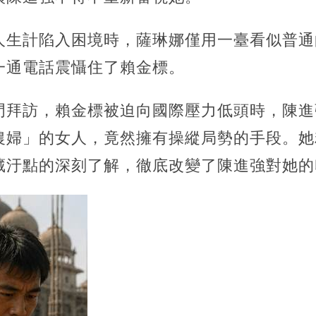
人生計陷入困境時，薩琳娜僅用一臺看似普通
一通電話震懾住了賴金標。
門拜訪，賴金標被迫向國際壓力低頭時，陳進
農婦」的女人，竟然擁有操縱局勢的手段。她
藏汙點的深刻了解，徹底改變了陳進強對她的