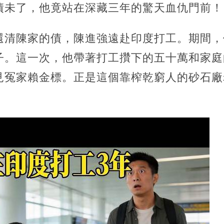
債未了，他竟站在深藏三年的驚天血仇門前！
還清陳家的債，陳進強遠赴印度打工。期間，
子。這一次，他帶著打工攢下的五十萬和家庭
見冤家賴金標。正是這個靠榨乾窮人的砂石廠