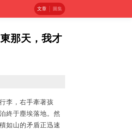
文章
圖集
臺東那天，我才
行李，右手牽著孩
泊終于塵埃落地。然
積如山的矛盾正迅速