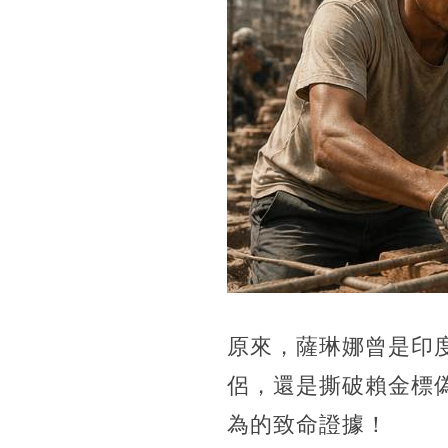
原來，薩琳娜曾是印
侶，還是撕破賴金標
為的致命證據！