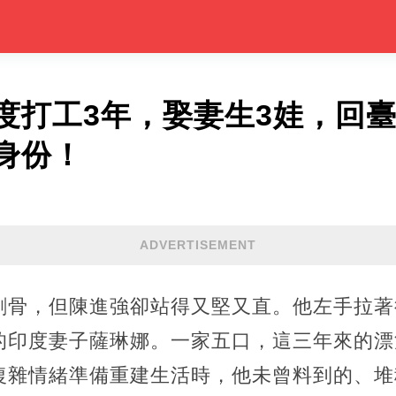
度打工3年，娶妻生3娃，回
身份！
ADVERTISEMENT
刺骨，但陳進強卻站得又堅又直。他左手拉著
的印度妻子薩琳娜。一家五口，這三年來的漂
復雜情緒準備重建生活時，他未曾料到的、堆