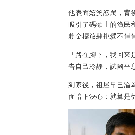
他表面嬉笑怒罵，背
吸引了碼頭上的漁民
賴金標放肆挑釁不僅
「路在腳下，我回來
告自己冷靜，試圖平
到家後，祖屋早已淪
面暗下決心：就算是