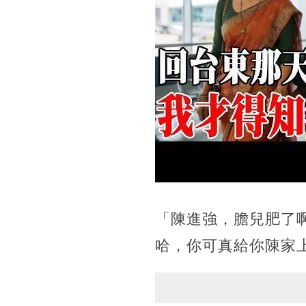
「陳進強，膽兒肥了
哈，你可真給你陳家