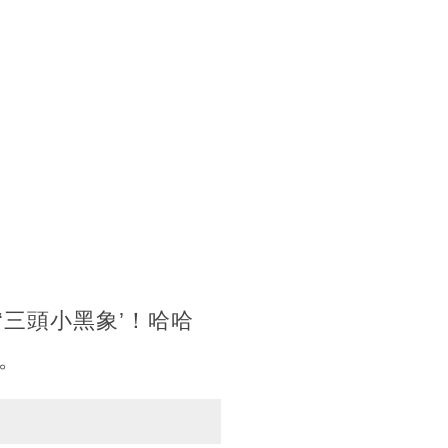
三頭小黑象’！哈哈
。