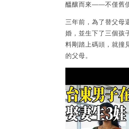
醞釀而來——不僅舊
三年前，為了替父母
婚，並生下了三個孩
料剛踏上碼頭，就撞
的父母。