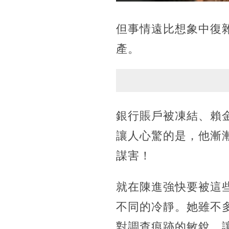
但事情遠比想象中復
產。
銀行賬戶被凍結、賴
讓人心驚的是，他漸
謀害！
就在陳進強快要被這
不同的冷靜。她雖不
對調查痕跡的敏銳，