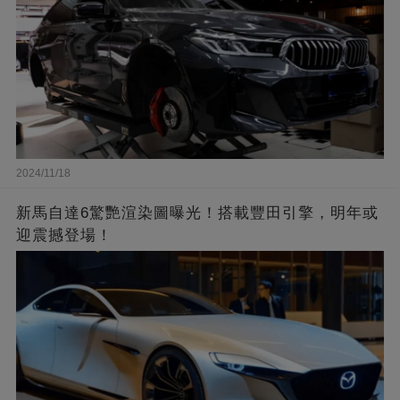
2024/11/18
新馬自達6驚艷渲染圖曝光！搭載豐田引擎，明年或
迎震撼登場！