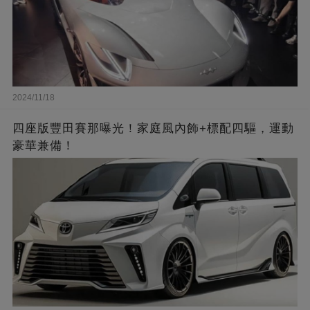
2024/11/18
四座版豐田賽那曝光！家庭風內飾+標配四驅，運動
豪華兼備！