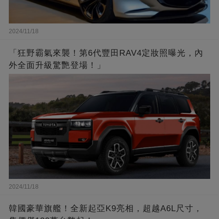
2024/11/18
「狂野霸氣來襲！第6代豐田RAV4定妝照曝光，內
外全面升級驚艷登場！」
2024/11/18
韓國豪華旗艦！全新起亞K9亮相，超越A6L尺寸，