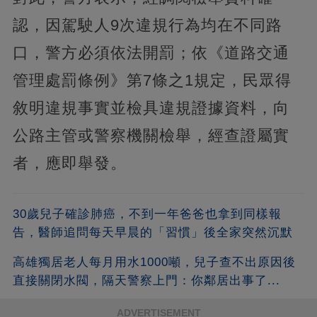
認，因駕駛人9次違規行為均在不同路
口，警方必須依法開罰；依《道路交通
管理處罰條例》第7條之1規定，民眾得
敘明違規事實並檢具違規證據資料，向
公路主管或警察機關檢舉，經查證屬實
者，應即舉發。
30歲兒子確診肺癌，不到一年爸爸也拿到同樣報
告，醫師追問每天早晨的「習慣」後全家突然沉默
高雄獨居老人每月用水1000噸，兒子查不出原因後
直接關閉水閥，隔天警察上門：你鄰居出事了...
ADVERTISEMENT