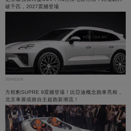
破千匹，2027震撼登場
2024/11/18
方程豹SUPRE 9震撼登場！比亞迪概念跑車亮相，
北京車展或掀自主超跑新潮流！