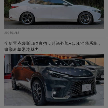
2024/11/18
全新雷克薩斯LBX實拍：時尚外觀+1.5L混動系統，
盡顯豪華緊湊魅力！