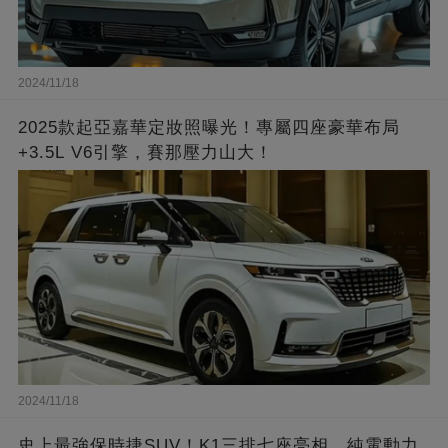
2024/11/18
2025款起亞嘉華定妝照曝光！專屬四座豪華布局
+3.5L V6引擎，賽那壓力山大！
2024/11/18
史上最強保時捷SUV！K1三排七座亮相，純電動力