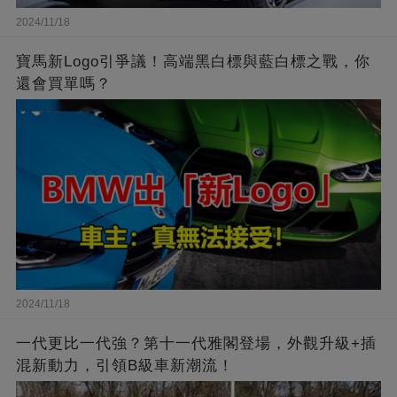
2024/11/18
寶馬新Logo引爭議！高端黑白標與藍白標之戰，你
還會買單嗎？
2024/11/18
一代更比一代強？第十一代雅閣登場，外觀升級+插
混新動力，引領B級車新潮流！