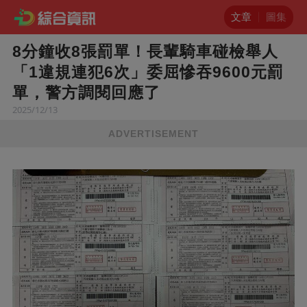
文章
圖集
8分鐘收8張罰單！長輩騎車碰檢舉人
「1違規連犯6次」委屈慘吞9600元罰
單，警方調閱回應了
2025/12/13
ADVERTISEMENT