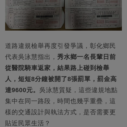
道路違規檢舉再度引發爭議，彰化鄉民
代表吳泳慧指出，
秀水鄉一名長輩日前
從醫院騎車返家，結果路上碰到檢舉
人，短短8分鐘被開了8張罰單，罰金高
達9600元。
吳泳慧質疑，這些違規地點
集中在同一路段，時間也幾乎重疊，這
樣的交通設計與執法方式，是否需要更
貼近民眾生活？