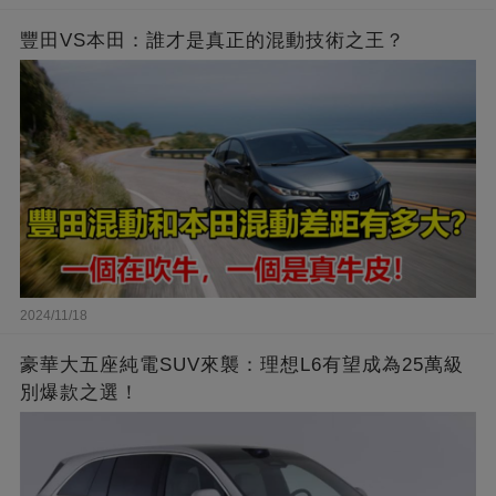
豐田VS本田：誰才是真正的混動技術之王？
2024/11/18
豪華大五座純電SUV來襲：理想L6有望成為25萬級
別爆款之選！