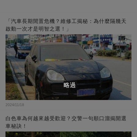
「汽車長期閒置危機？維修工揭秘：為什麼隔幾天
啟動一次才是明智之選！」
略過
2024/11/18
白色車為何越來越受歡迎？交警一句順口溜揭開選
車秘訣！