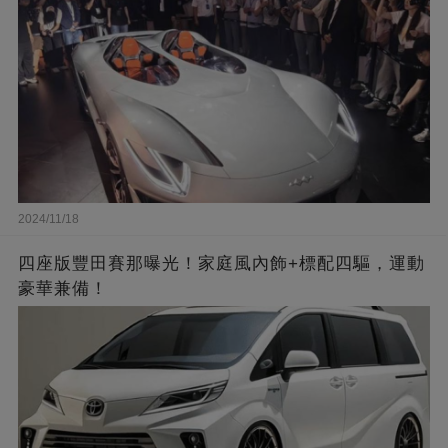
2024/11/18
四座版豐田賽那曝光！家庭風內飾+標配四驅，運動
豪華兼備！