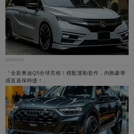
2024/11/18
「全新奧迪Q5全球亮相！標配運動套件，內飾豪華
感直逼保時捷！」