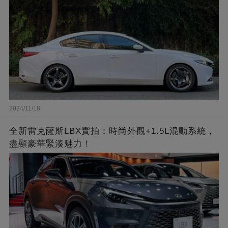
2024/11/18
全新雷克薩斯LBX實拍：時尚外觀+1.5L混動系統，
盡顯豪華緊湊魅力！