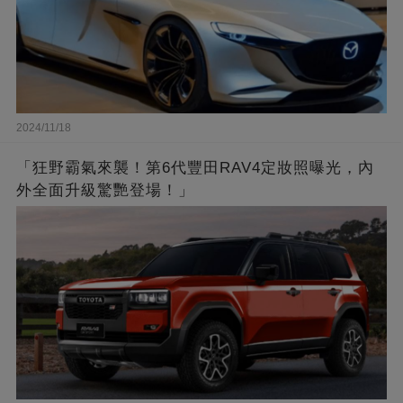
2024/11/18
「狂野霸氣來襲！第6代豐田RAV4定妝照曝光，內
外全面升級驚艷登場！」