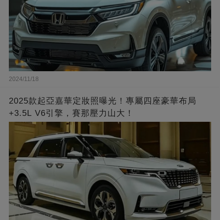
2024/11/18
2025款起亞嘉華定妝照曝光！專屬四座豪華布局
+3.5L V6引擎，賽那壓力山大！