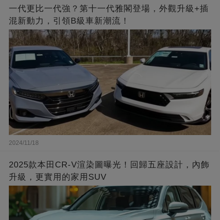
一代更比一代強？第十一代雅閣登場，外觀升級+插
混新動力，引領B級車新潮流！
2024/11/18
2025款本田CR-V渲染圖曝光！回歸五座設計，內飾
升級，更實用的家用SUV