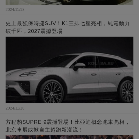
2024/11/18
史上最強保時捷SUV！K1三排七座亮相，純電動力
破千匹，2027震撼登場
2024/11/18
方程豹SUPRE 9震撼登場！比亞迪概念跑車亮相，
北京車展或掀自主超跑新潮流！