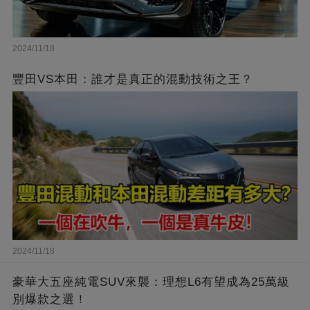
2024/11/18
豐田VS本田：誰才是真正的混動技術之王？
2024/11/18
豪華大五座純電SUV來襲：理想L6有望成為25萬級
別爆款之選！