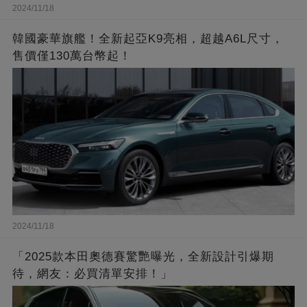
2024/11/18
韓國豪華旗艦！全新起亞K9亮相，超越A6L尺寸，
售價僅130萬台幣起！
2024/11/18
「2025款本田奧德賽驚艷曝光，全新設計引爆期
待，網友：必買清單安排！」