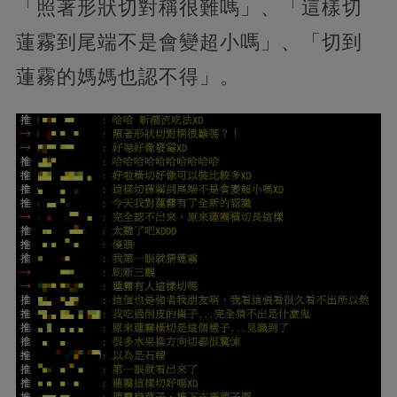
「照著形狀切對稱很難嗎」、「這樣切
蓮霧到尾端不是會變超小嗎」、「切到
蓮霧的媽媽也認不得」。