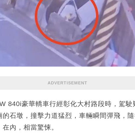
ADVERTISEMENT
W 840i豪華轎車行經彰化大村路段時，駕
廟的石墩，撞擊力道猛烈，車輛瞬間彈飛，隨
」在內，相當驚悚。