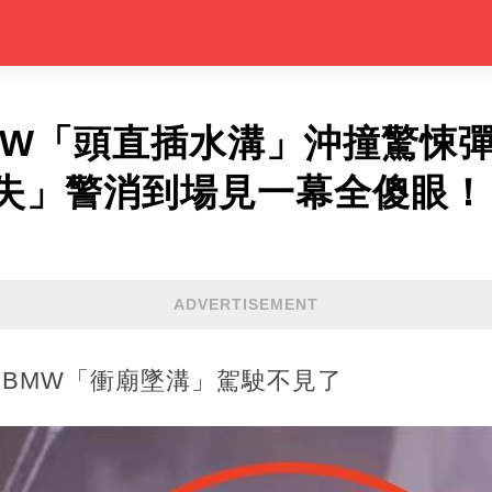
BMW「頭直插水溝」沖撞驚悚
失」警消到場見一幕全傻眼！
ADVERTISEMENT
萬BMW「衝廟墜溝」駕駛不見了