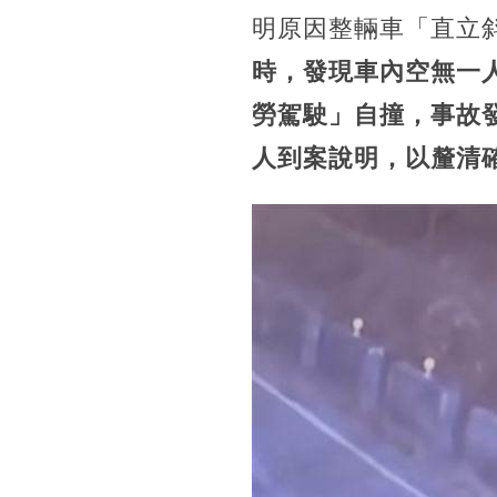
明原因整輛車「直立
時，發現車內空無一
勞駕駛」自撞，事故
人到案說明，以釐清