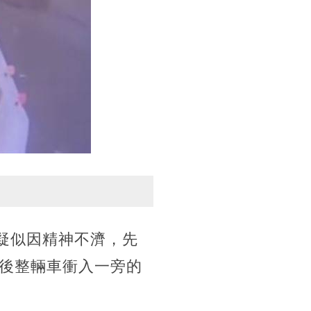
駛疑似因精神不濟，先
後整輛車衝入一旁的