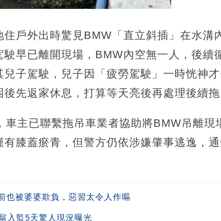
地住戶外出時驚見BMW「直立斜插」在水溝
駕駛早已離開現場，BMW內空無一人，後續循
其兒子駕駛，兒子因「疲勞駕駛」一時恍神才
困後先返家休息，打算等天亮後再處理後續拖
許，車主已聯繫拖吊車業者協助將BMW吊離現
僅有膝蓋瘀青，但警方仍依涉嫌肇事逃逸，通
。
前也被婆婆欺負，惡習太令人作嘔
翁入監5天驚人現況曝光