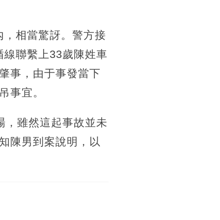
內，相當驚訝。警方接
線聯繫上33歲陳姓車
肇事，由于事發當下
吊事宜。
場，雖然這起事故並未
知陳男到案說明，以