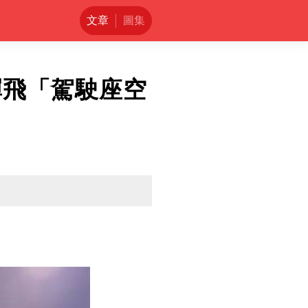
文章
圖集
彈飛「駕駛座空