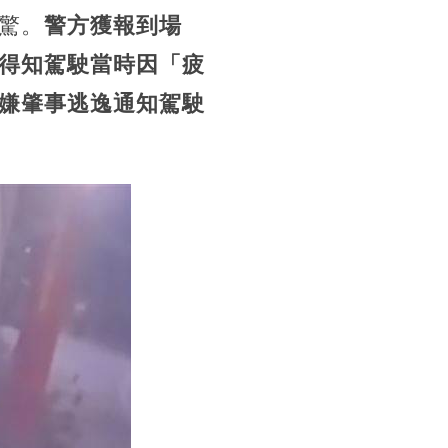
驚。
警方獲報到場
得知駕駛當時因「疲
嫌肇事逃逸通知駕駛