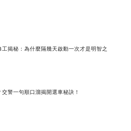
修工揭秘：為什麼隔幾天啟動一次才是明智之
？交警一句順口溜揭開選車秘訣！