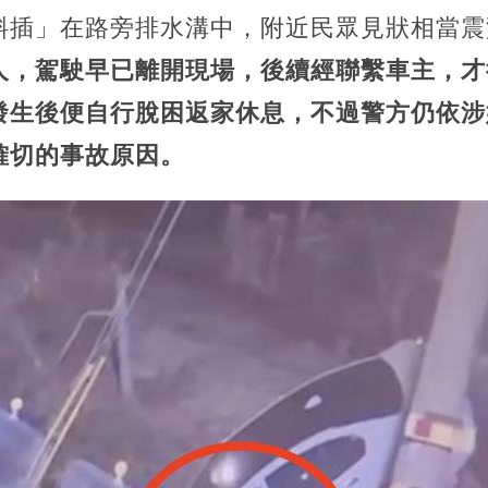
斜插」在路旁排水溝中，附近民眾見狀相當震
人，駕駛早已離開現場，後續經聯繫車主，才
發生後便自行脫困返家休息，不過警方仍依涉
確切的事故原因。