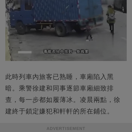
此時列車內旅客已熟睡，車廂陷入黑
暗。乘警徐建和同事逐節車廂細致排
查，每一步都如履薄冰。凌晨兩點，徐
建終于鎖定嫌犯和軒軒的所在鋪位。
ADVERTISEMENT