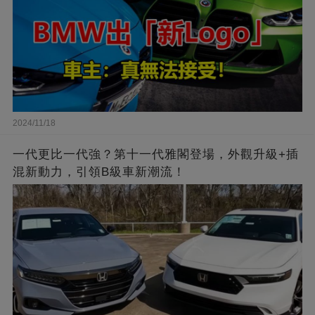
2024/11/18
一代更比一代強？第十一代雅閣登場，外觀升級+插
混新動力，引領B級車新潮流！