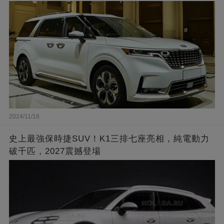
2024/11/18
史上最強保時捷SUV！K1三排七座亮相，純電動力
破千匹，2027震撼登場