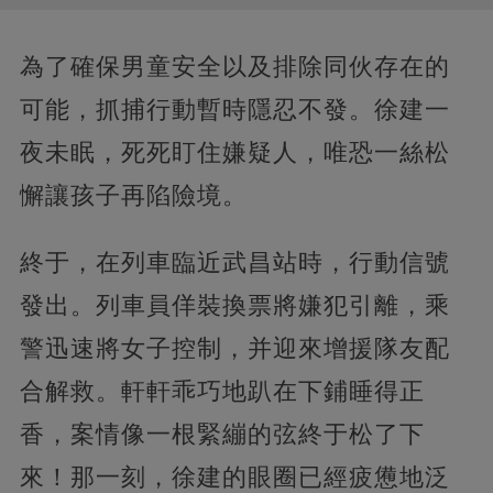
為了確保男童安全以及排除同伙存在的
可能，抓捕行動暫時隱忍不發。徐建一
夜未眠，死死盯住嫌疑人，唯恐一絲松
懈讓孩子再陷險境。
終于，在列車臨近武昌站時，行動信號
發出。列車員佯裝換票將嫌犯引離，乘
警迅速將女子控制，并迎來增援隊友配
合解救。軒軒乖巧地趴在下鋪睡得正
香，案情像一根緊繃的弦終于松了下
來！那一刻，徐建的眼圈已經疲憊地泛