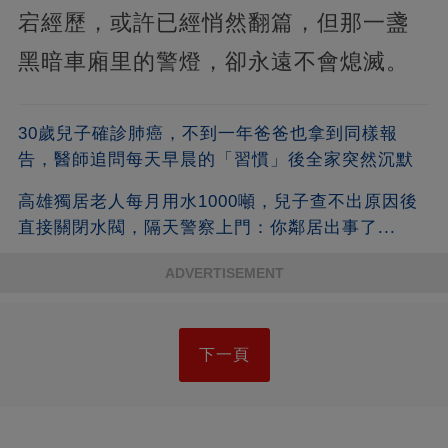
宕經歷，或許已經悄然翻篇，但那一盞
黑暗車廂里的警燈，卻永遠不會熄滅。
30歲兒子確診肺癌，不到一年爸爸也拿到同樣報
告，醫師追問每天早晨的「習慣」後全家突然沉默
高雄獨居老人每月用水1000噸，兒子查不出原因後
直接關閉水閥，隔天警察上門：你鄰居出事了...
ADVERTISEMENT
下一頁