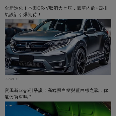
全新進化！本田CR-V取消大七座，豪華內飾+四排
氣設計引爆期待！
2024/11/18
寶馬新Logo引爭議！高端黑白標與藍白標之戰，你
還會買單嗎？