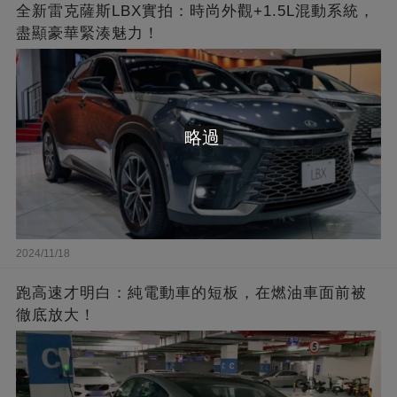
全新雷克薩斯LBX實拍：時尚外觀+1.5L混動系統，
盡顯豪華緊湊魅力！
略過
2024/11/18
跑高速才明白：純電動車的短板，在燃油車面前被
徹底放大！