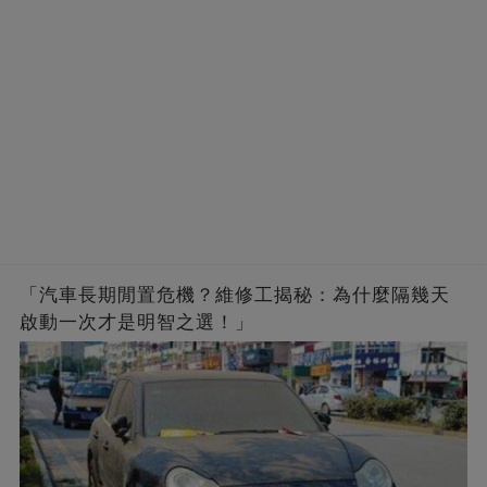
「汽車長期閒置危機？維修工揭秘：為什麼隔幾天
啟動一次才是明智之選！」