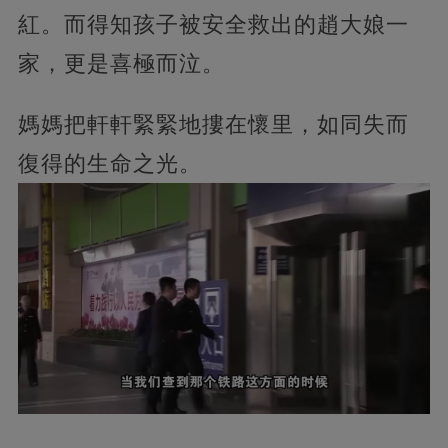
紅。而得知孩子被安全救出的趙大娘一
家，更是喜極而泣。
媽媽把軒軒緊緊地摟在懷里，如同失而
復得的生命之光。