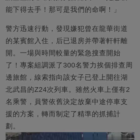
能下得去手！那可是我們的命啊！」
警方迅速行動，發現嫌犯曾在龍華街道
的某賓館入住，后已退房并帶著軒軒離
開。一場與時間較量的緊急搜查開始
了！專案組調派了300名警力挨個排查周
邊旅館，線索指向該女子已登上開往湖
北武昌的Z24次列車。雖然火車上僅有2
名乘警，員警依舊決定放棄中途停車支
援的方案，轉而制定了精準的抓捕計
劃。