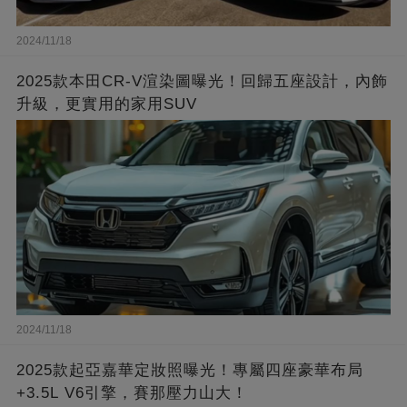
2024/11/18
2025款本田CR-V渲染圖曝光！回歸五座設計，內飾
升級，更實用的家用SUV
2024/11/18
2025款起亞嘉華定妝照曝光！專屬四座豪華布局
+3.5L V6引擎，賽那壓力山大！