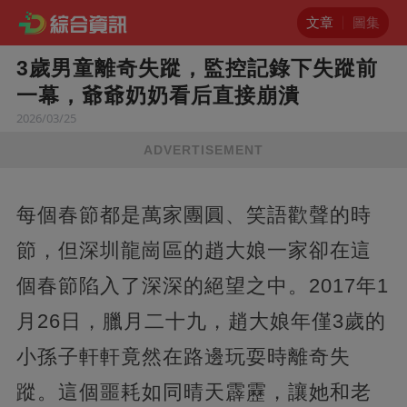
文章
圖集
3歲男童離奇失蹤，監控記錄下失蹤前
一幕，爺爺奶奶看后直接崩潰
2026/03/25
ADVERTISEMENT
每個春節都是萬家團圓、笑語歡聲的時
節，但深圳龍崗區的趙大娘一家卻在這
個春節陷入了深深的絕望之中。2017年1
月26日，臘月二十九，趙大娘年僅3歲的
小孫子軒軒竟然在路邊玩耍時離奇失
蹤。這個噩耗如同晴天霹靂，讓她和老