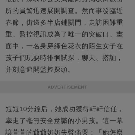
所的員警迅速展開調查。然而事發臨近
春節，街邊多半店鋪關門，走訪困難重
重。監控視訊成為了唯一的突破口。畫
面中，一名身穿綠色花衣的陌生女子在
孩子們玩耍時徘徊試探，聊天、搭訕，
并刻意避開監控探頭。
ADVERTISEMENT
短短10分鐘后，她成功獲得軒軒信任，
牽走了毫無安全意識的小男孩。這一幕
讓萱萱的爺爺奶奶失聲痛哭：「她怎麼