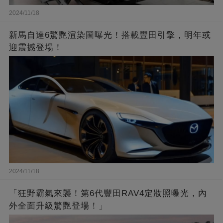
2024/11/18
新馬自達6驚艷渲染圖曝光！搭載豐田引擎，明年或
迎震撼登場！
2024/11/18
「狂野霸氣來襲！第6代豐田RAV4定妝照曝光，內
外全面升級驚艷登場！」