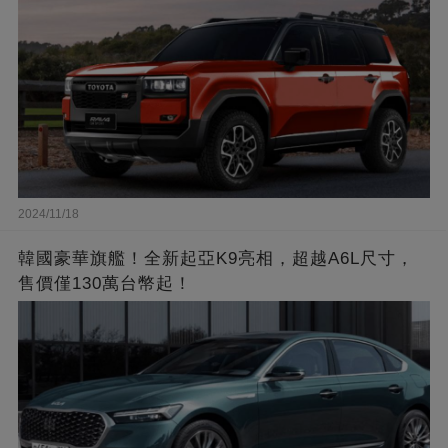
2024/11/18
韓國豪華旗艦！全新起亞K9亮相，超越A6L尺寸，
售價僅130萬台幣起！