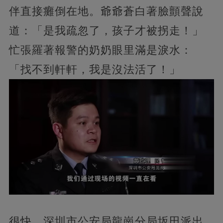
伴直接癱倒在地。爺爺蒼白著臉顫聲說
道：「是我疏忽了，孩子才被拐走！」
忙張羅著報警的奶奶眼里滿是淚水：
「找不到軒軒，我是沒法活了！」
很快，深圳市公安局龍崗分局坂田派出