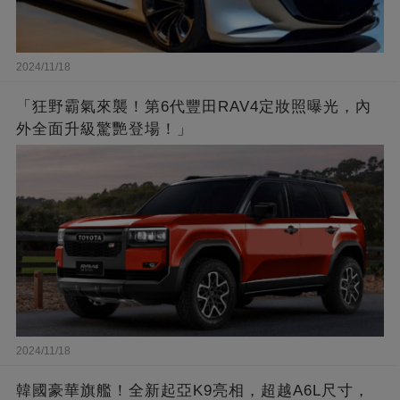
2024/11/18
「狂野霸氣來襲！第6代豐田RAV4定妝照曝光，內
外全面升級驚艷登場！」
2024/11/18
韓國豪華旗艦！全新起亞K9亮相，超越A6L尺寸，