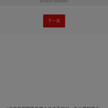
ADVERTISEMENT
下一頁