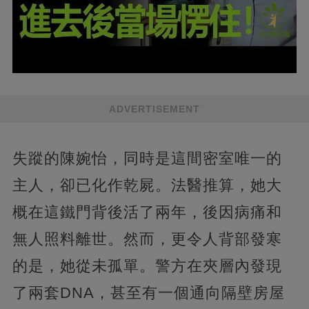
ADVERTISEMENT
失蹤的陳婉怡，同時是這間密室唯一的
主人，卻已化作乾屍。法醫推算，她大
概在這鐵門背後活了兩年，後因病痛和
無人照料離世。然而，更令人背部發寒
的是，她從未孤單。警方在夾層內發現
了兩套DNA，甚至有一個通向隔壁房屋