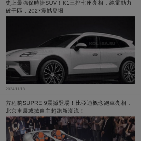
史上最強保時捷SUV！K1三排七座亮相，純電動力
破千匹，2027震撼登場
2024/11/18
方程豹SUPRE 9震撼登場！比亞迪概念跑車亮相，
北京車展或掀自主超跑新潮流！