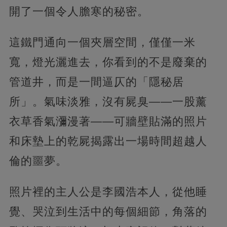
開了一個令人膽寒的秘密。
這鐵門通向一個夾層空間，僅僅一米
寬，燈光灑進去，你看到的不是廢棄的
管道井，而是一間逼仄的「隱秘居
所」。氣味淡雅，沒有屍臭——一股薰
衣草香氣瀰漫著——可牆壁貼滿的照片
和床墊上的乾屍揭露出一場時間超越人
倫的噩夢。
照片裡的主人公是李國浩本人，從他睡
覺、哭泣到生活中的每個細節，角落的