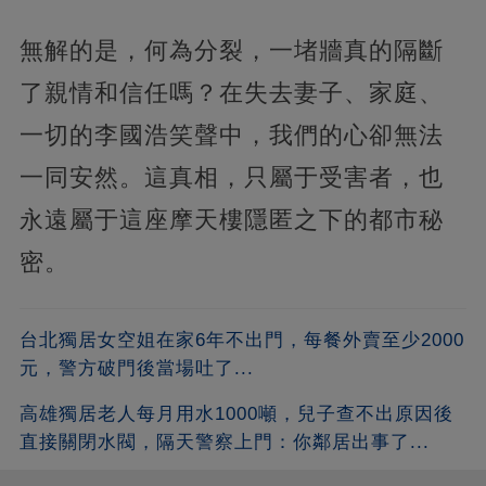
無解的是，何為分裂，一堵牆真的隔斷
了親情和信任嗎？在失去妻子、家庭、
一切的李國浩笑聲中，我們的心卻無法
一同安然。這真相，只屬于受害者，也
永遠屬于這座摩天樓隱匿之下的都市秘
密。
台北獨居女空姐在家6年不出門，每餐外賣至少2000
元，警方破門後當場吐了...
高雄獨居老人每月用水1000噸，兒子查不出原因後
直接關閉水閥，隔天警察上門：你鄰居出事了...