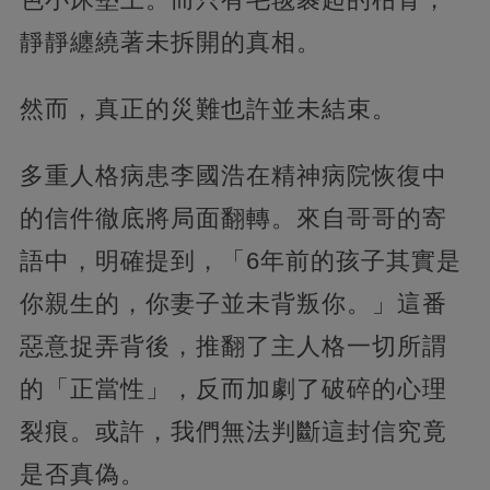
靜靜纏繞著未拆開的真相。
然而，真正的災難也許並未結束。
多重人格病患李國浩在精神病院恢復中
的信件徹底將局面翻轉。來自哥哥的寄
語中，明確提到，「6年前的孩子其實是
你親生的，你妻子並未背叛你。」這番
惡意捉弄背後，推翻了主人格一切所謂
的「正當性」，反而加劇了破碎的心理
裂痕。或許，我們無法判斷這封信究竟
是否真偽。