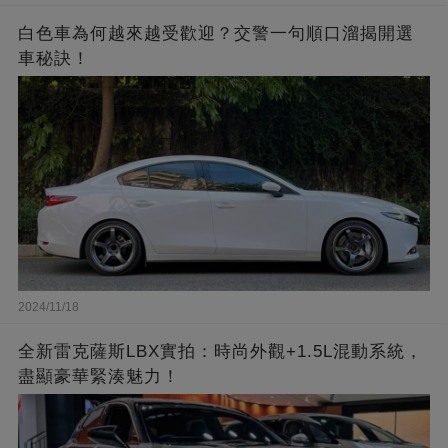
白色車為何越來越受歡迎？交警一句順口溜揭開選
車秘訣！
2024/11/18
全新雷克薩斯LBX實拍：時尚外觀+1.5L混動系統，
盡顯豪華緊湊魅力！