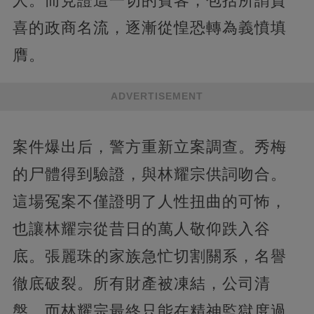
人。而見證這一切的賓客，包括所謂賀
喜的政商名流，逐漸從惶恐轉為義憤填
膺。
ADVERTISEMENT
案件爆出后，警方重新立案調查。秀梅
的尸體得到驗證，與林耀宗供詞吻合。
這場冤案不僅證明了人性扭曲的可怖，
也讓林耀宗從昔日的萬人敬仰跌入谷
底。張麗珠的家族急忙切割關系，名譽
徹底破裂。所有財產被凍結，公司清
盤，而林耀宗最終只能在精神監獄度過