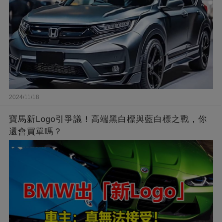
2024/11/18
寶馬新Logo引爭議！高端黑白標與藍白標之戰，你
還會買單嗎？