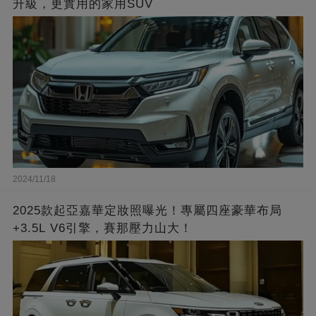
升級，更實用的家用SUV
2024/11/18
2025款起亞嘉華定妝照曝光！專屬四座豪華布局
+3.5L V6引擎，賽那壓力山大！