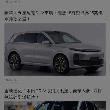
2024/11/18
豪華大五座純電SUV來襲：理想L6有望成為25萬級
別爆款之選！
2024/11/18
全新進化！本田CR-V取消大七座，豪華內飾+四排
氣設計引爆期待！