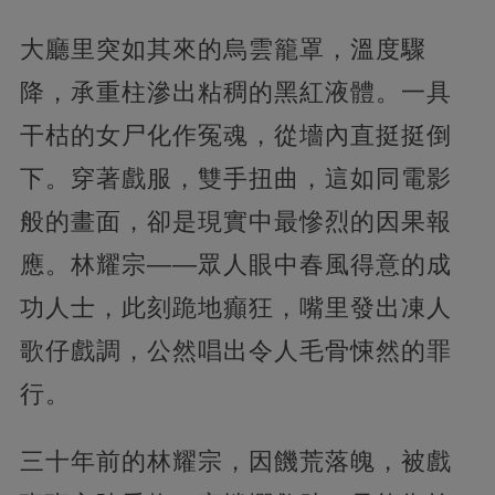
大廳里突如其來的烏雲籠罩，溫度驟
降，承重柱滲出粘稠的黑紅液體。一具
干枯的女尸化作冤魂，從墻內直挺挺倒
下。穿著戲服，雙手扭曲，這如同電影
般的畫面，卻是現實中最慘烈的因果報
應。林耀宗——眾人眼中春風得意的成
功人士，此刻跪地癲狂，嘴里發出凍人
歌仔戲調，公然唱出令人毛骨悚然的罪
行。
三十年前的林耀宗，因饑荒落魄，被戲