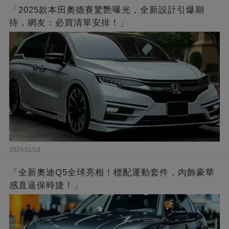
「2025款本田奧德賽驚艷曝光，全新設計引爆期
待，網友：必買清單安排！」
2024/11/18
「全新奧迪Q5全球亮相！標配運動套件，內飾豪華
感直逼保時捷！」