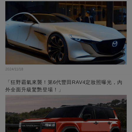
2024/11/18
「狂野霸氣來襲！第6代豐田RAV4定妝照曝光，內
外全面升級驚艷登場！」