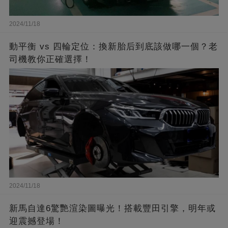
2024/11/18
動平衡 vs 四輪定位：換新胎后到底該做哪一個？老
司機教你正確選擇！
2024/11/18
新馬自達6驚艷渲染圖曝光！搭載豐田引擎，明年或
迎震撼登場！