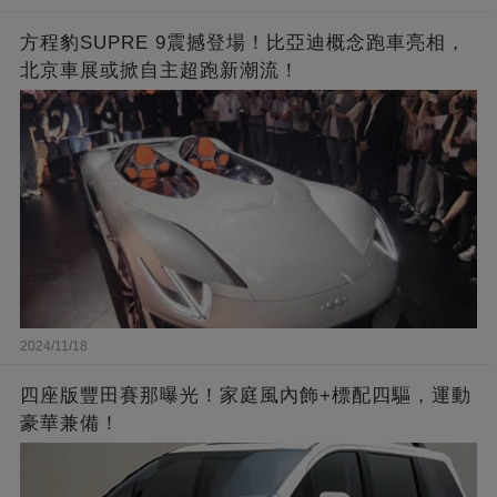
方程豹SUPRE 9震撼登場！比亞迪概念跑車亮相，
北京車展或掀自主超跑新潮流！
2024/11/18
四座版豐田賽那曝光！家庭風內飾+標配四驅，運動
豪華兼備！