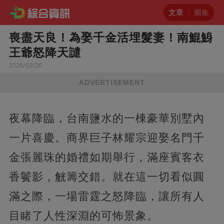
文章
圖集
喪盡天良！為娶千金活埋髮妻！南鯤鯓
王爺怒降天譴
2026/03/20
ADVERTISEMENT
夜幕降臨，台南鹽水的一棟豪華別墅內
一片喜慶。商界巨子林耀宗迎娶名門千
金張麗珠的婚禮如期舉行，滿座賓客衣
香鬢影，觥籌交錯。就在這一切看似圓
滿之際，一場雷霆之怒降臨，讓所有人
目睹了人性深淵的可怖景象。