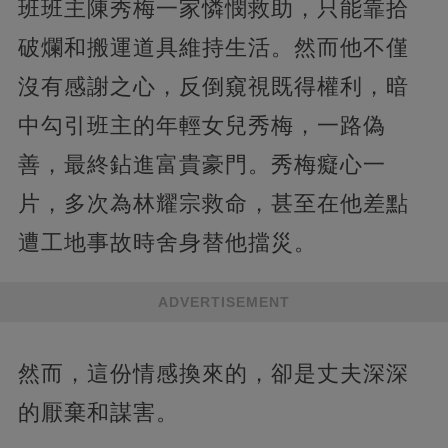
班班主陳秀梅一家憐憫救助，只能靠拾
破爛和搬運道具維持生活。然而他不僅
沒有感謝之心，反倒窺視既得權利，暗
中勾引班主的年輕女兒秀梅，一路偽
善，最終鉆進富貴豪門。秀梅癡心一
片，多次為林耀宗救命，甚至在他差點
遭工地事故時舍身替他擋災。
ADVERTISEMENT
然而，這份情感換來的，卻是丈夫深深
的厭棄和謀害。