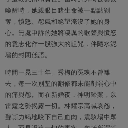
喚醒時，她親眼目睹生命被一點點剝
奪，憤怒、怨氣和絕望淹沒了她的身
心。無處申訴的她將凄厲的歌聲與憤怒
的意志化作一股強大的詛咒，伴隨水泥
墻的封閉低語。
時間一晃三十年。秀梅的冤魂不曾離
去，每一次別墅的翻修都未能削弱心中
的痛與怨。而在新婚夜，神明歸案，以
雷霆之勢揭露一切。林耀宗高喊哀怨，
聲嘶力竭地咬下自己血肉，震駭場中眾