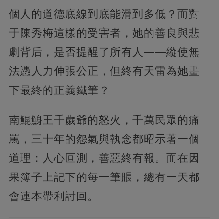
個人的道德底線到底能滑到多低？而對
于陳秀梅這樣的受害者，她的善良與悲
劇背后，是否提醒了所有人——縱使無
法憑人力伸張公正，但終有天雷為她畫
下最終的正義鐵筆？
南鯤鯓王千歲爺的怒火，千萬民眾的痛
罵，三十年的怨氣與執念都昭示著一個
道理：人心叵測，善惡終有報。而在因
果簿子上記下的每一筆賬，總有一天都
會連本帶利討回。