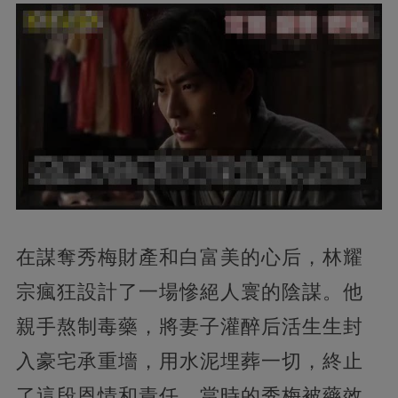
在謀奪秀梅財產和白富美的心后，林耀
宗瘋狂設計了一場慘絕人寰的陰謀。他
親手熬制毒藥，將妻子灌醉后活生生封
入豪宅承重墻，用水泥埋葬一切，終止
了這段恩情和責任。當時的秀梅被藥效