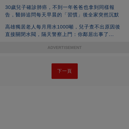
30歲兒子確診肺癌，不到一年爸爸也拿到同樣報
告，醫師追問每天早晨的「習慣」後全家突然沉默
高雄獨居老人每月用水1000噸，兒子查不出原因後
直接關閉水閥，隔天警察上門：你鄰居出事了...
ADVERTISEMENT
下一頁