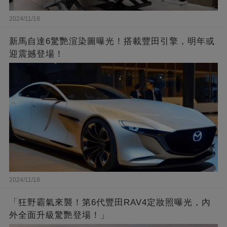
2024/11/18
新馬自達6驚艷渲染圖曝光！搭載豐田引擎，明年或
迎震撼登場！
2024/11/18
「狂野霸氣來襲！第6代豐田RAV4定妝照曝光，內
外全面升級驚艷登場！」