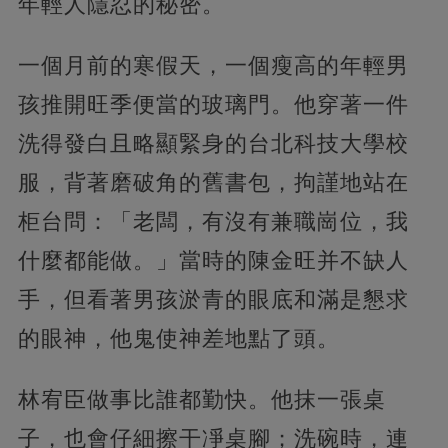
年輕人隱忍的秘密。
一個月前的寒假天，一個瘦高的年輕男
孩推開旺季便當的玻璃門。他穿著一件
洗得發白且略顯緊身的台北科技大學校
服，背著磨破角的舊書包，拘謹地站在
柜台問：「老闆，有沒有兼職崗位，我
什麼都能做。」當時的陳金旺并不缺人
手，但看著男孩淤青的眼底和滿是懇求
的眼神，他鬼使神差地點了頭。
林宥臣做事比誰都勤快。他抹一張桌
子，也會仔細擦干凈桌腳；洗碗時，連