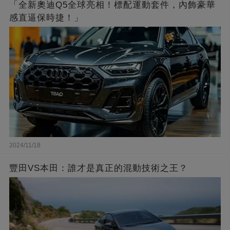
「全新奧迪Q5全球亮相！標配運動套件，內飾豪華
感直逼保時捷！」
2024/11/18
豐田VS本田：誰才是真正的混動技術之王？