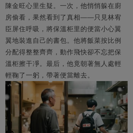
陳金旺心里生疑。一次，他悄悄躲在廚
房偷看，果然看到了真相——只見林宥
臣屏住呼吸，將保溫柜里的便當小心翼
翼地裝進自己的書包。他將飯菜按比例
分配得整整齊齊，動作飛快卻不忘把保
溫柜擦干凈。最后，他竟朝著無人處輕
輕鞠了一躬，帶著便當離去。