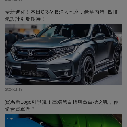
全新進化！本田CR-V取消大七座，豪華內飾+四排
氣設計引爆期待！
2024/11/18
寶馬新Logo引爭議！高端黑白標與藍白標之戰，你
還會買單嗎？