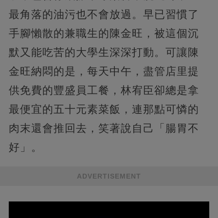
最角落的油污也不會放過。早已習慣了
手腳懶散的兼職生的陳金旺，被這個沉
默又能吃苦的大學生深深打動。可讓陳
金旺納悶的是，每天中午，盡管店里提
供免費的豐盛員工餐，林宥臣卻總是拿
最便宜的五十元素菜飯，連那點可憐的
肉末還會推回去，笑著說自己「腸胃不
好」。
ADVERTISEMENT