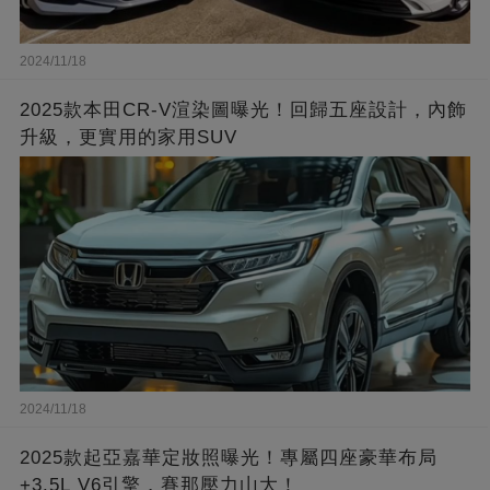
2024/11/18
2025款本田CR-V渲染圖曝光！回歸五座設計，內飾
升級，更實用的家用SUV
2024/11/18
2025款起亞嘉華定妝照曝光！專屬四座豪華布局
+3.5L V6引擎，賽那壓力山大！