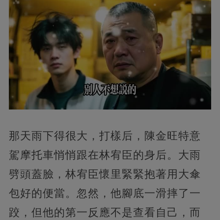
那天雨下得很大，打樣后，陳金旺特意
駕摩托車悄悄跟在林宥臣的身后。大雨
劈頭蓋臉，林宥臣懷里緊緊抱著用大傘
包好的便當。忽然，他腳底一滑摔了一
跤，但他的第一反應不是查看自己，而