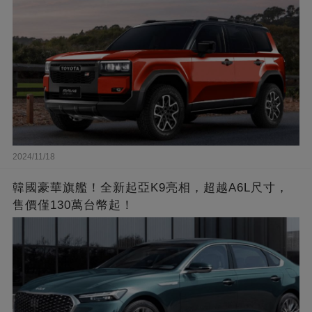
2024/11/18
韓國豪華旗艦！全新起亞K9亮相，超越A6L尺寸，
售價僅130萬台幣起！