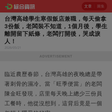
文章
圖集
台灣高雄學生寒假飯店兼職，每天偷拿
3份飯，老闆裝不知道，1個月後，學生
離開留下紙條，老闆打開後，哭成淚
人！
2026/05/21
ADVERTISEMENT
臨近農歷春節，台灣高雄的夜晚總是帶
著刺骨的濕冷。當「旺季便當」的老闆
陳金旺發現，店里每天晚上總少三份員
工餐時，他從沒想到，這背后竟是一個