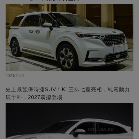
2024/11/18
史上最強保時捷SUV！K1三排七座亮相，純電動力
破千匹，2027震撼登場