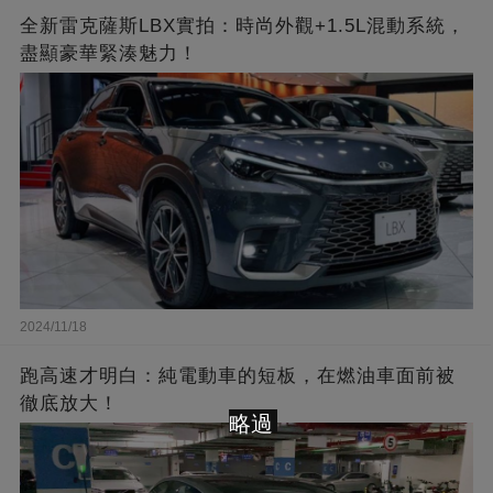
全新雷克薩斯LBX實拍：時尚外觀+1.5L混動系統，
盡顯豪華緊湊魅力！
2024/11/18
跑高速才明白：純電動車的短板，在燃油車面前被
徹底放大！
略過