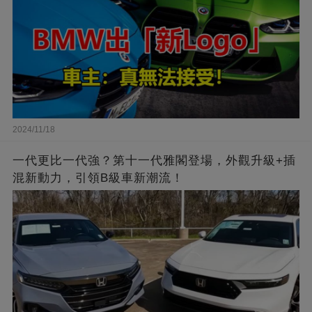
2024/11/18
一代更比一代強？第十一代雅閣登場，外觀升級+插
混新動力，引領B級車新潮流！