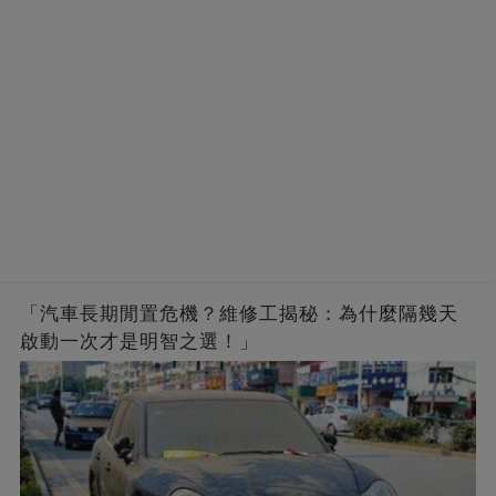
「汽車長期閒置危機？維修工揭秘：為什麼隔幾天
啟動一次才是明智之選！」