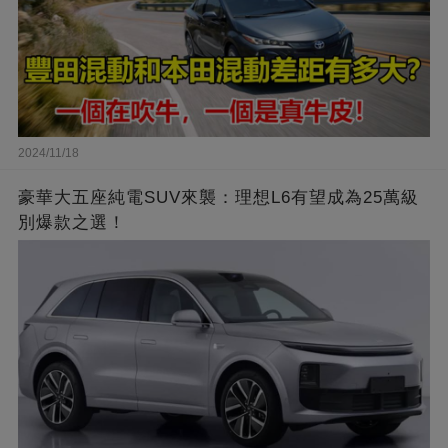
2024/11/18
豪華大五座純電SUV來襲：理想L6有望成為25萬級
別爆款之選！