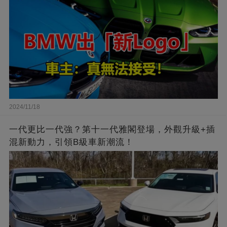
2024/11/18
一代更比一代強？第十一代雅閣登場，外觀升級+插
混新動力，引領B級車新潮流！