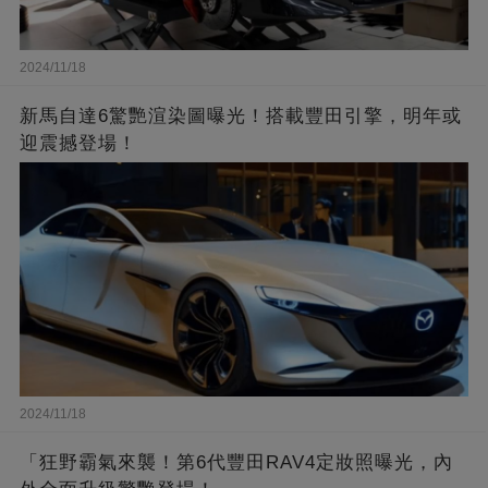
2024/11/18
新馬自達6驚艷渲染圖曝光！搭載豐田引擎，明年或
迎震撼登場！
2024/11/18
「狂野霸氣來襲！第6代豐田RAV4定妝照曝光，內