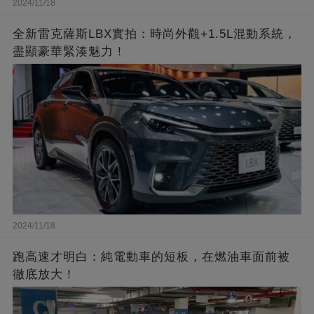
2024/11/18
全新雷克薩斯LBX實拍：時尚外觀+1.5L混動系統，
盡顯豪華緊湊魅力！
2024/11/18
跑高速才明白：純電動車的短板，在燃油車面前被
徹底放大！