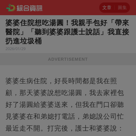
文章
圖集
婆婆住院想吃湯圓！我親手包好「帶來
醫院」「聽到婆婆跟護士說話」我直接
扔進垃圾桶
2026/01/29
ADVERTISEMENT
婆婆生病住院，好長時間都是我在照
顧，那天婆婆說想吃湯圓，我去家裡包
好了湯圓給婆婆送來，但我在門口卻聽
見婆婆在和弟媳打電話，弟媳說公司忙
最近走不開。打完後，護士和婆婆說：