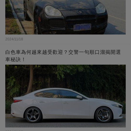
2024/11/18
白色車為何越來越受歡迎？交警一句順口溜揭開選
車秘訣！