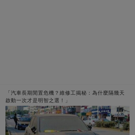
「汽車長期閒置危機？維修工揭秘：為什麼隔幾天
啟動一次才是明智之選！」