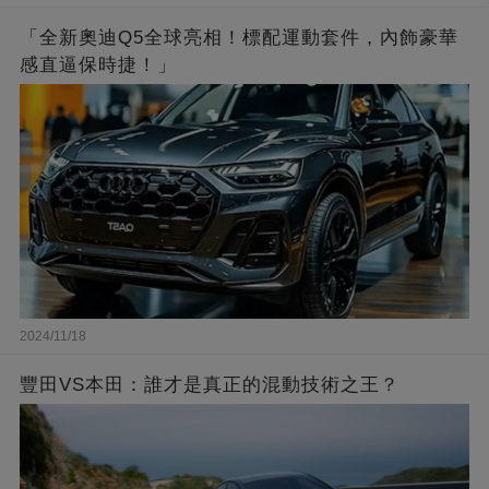
「全新奧迪Q5全球亮相！標配運動套件，內飾豪華
感直逼保時捷！」
2024/11/18
豐田VS本田：誰才是真正的混動技術之王？