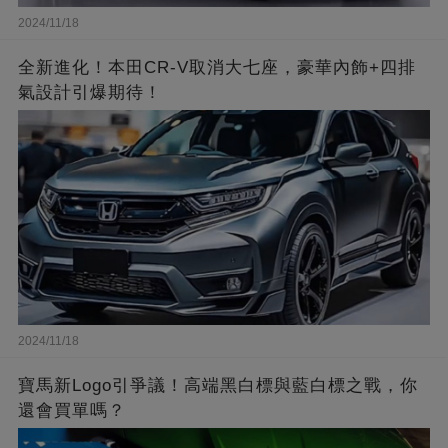
2024/11/18
全新進化！本田CR-V取消大七座，豪華內飾+四排
氣設計引爆期待！
2024/11/18
寶馬新Logo引爭議！高端黑白標與藍白標之戰，你
還會買單嗎？