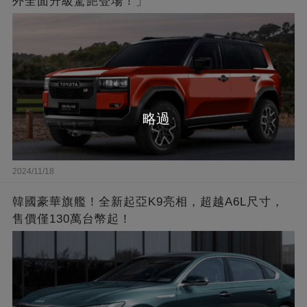
外全面升級驚艷登場！」
略過
2024/11/18
韓國豪華旗艦！全新起亞K9亮相，超越A6L尺寸，
售價僅130萬台幣起！