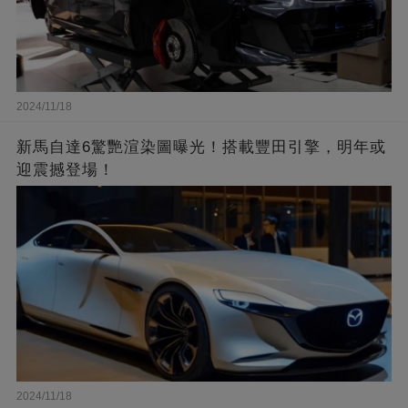
2024/11/18
新馬自達6驚艷渲染圖曝光！搭載豐田引擎，明年或
迎震撼登場！
2024/11/18