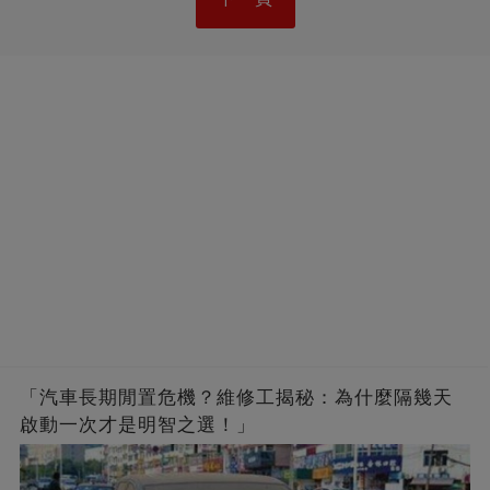
「汽車長期閒置危機？維修工揭秘：為什麼隔幾天
啟動一次才是明智之選！」