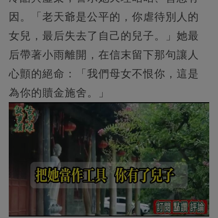
因。「老天爺是公平的，你虐待別人的
女兒，最后失去了自己的兒子。」她最
后帶著小雨離開，在信末留下那句讓人
心顫的絕命：「我們母女不恨你，這是
為你的贖金施舍。」