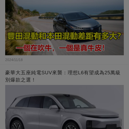
2024/11/18
豪華大五座純電SUV來襲：理想L6有望成為25萬級
別爆款之選！