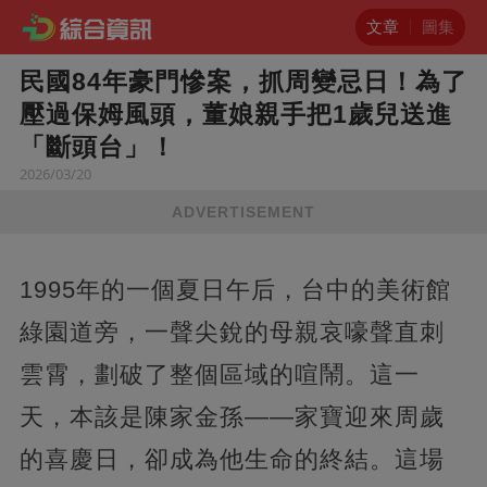
文章
圖集
民國84年豪門慘案，抓周變忌日！為了
壓過保姆風頭，董娘親手把1歲兒送進
「斷頭台」！
2026/03/20
ADVERTISEMENT
1995年的一個夏日午后，台中的美術館
綠園道旁，一聲尖銳的母親哀嚎聲直刺
雲霄，劃破了整個區域的喧鬧。這一
天，本該是陳家金孫——家寶迎來周歲
的喜慶日，卻成為他生命的終結。這場