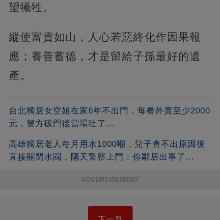
望犧牲。
縱使富貴如山，人心若惡終化作因果報
應；養善蓄德，才是留給子孫最好的遺
產。
台北獨居女空姐在家6年不出門，每餐外賣至少2000
元，警方破門後當場吐了...
高雄獨居老人每月用水1000噸，兒子查不出原因後
直接關閉水閥，隔天警察上門：你鄰居出事了...
ADVERTISEMENT
下一頁