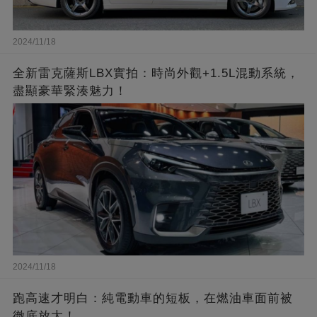
2024/11/18
全新雷克薩斯LBX實拍：時尚外觀+1.5L混動系統，
盡顯豪華緊湊魅力！
2024/11/18
跑高速才明白：純電動車的短板，在燃油車面前被
徹底放大！