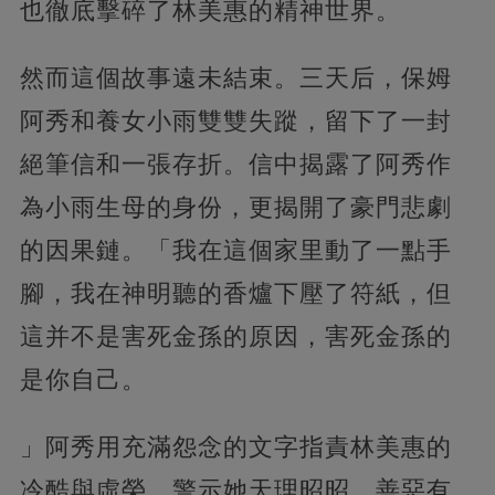
也徹底擊碎了林美惠的精神世界。
然而這個故事遠未結束。三天后，保姆
阿秀和養女小雨雙雙失蹤，留下了一封
絕筆信和一張存折。信中揭露了阿秀作
為小雨生母的身份，更揭開了豪門悲劇
的因果鏈。「我在這個家里動了一點手
腳，我在神明聽的香爐下壓了符紙，但
這并不是害死金孫的原因，害死金孫的
是你自己。
」阿秀用充滿怨念的文字指責林美惠的
冷酷與虛榮，警示她天理昭昭、善惡有