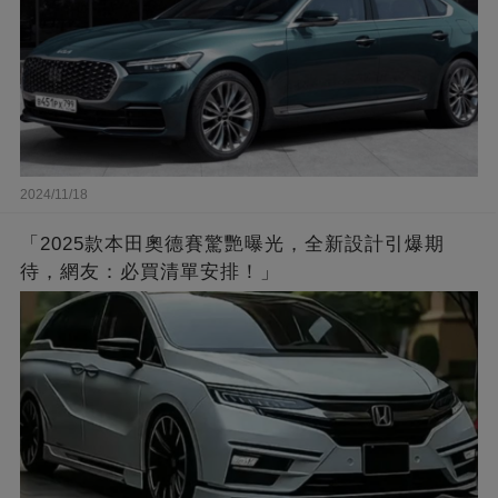
2024/11/18
「2025款本田奧德賽驚艷曝光，全新設計引爆期
待，網友：必買清單安排！」