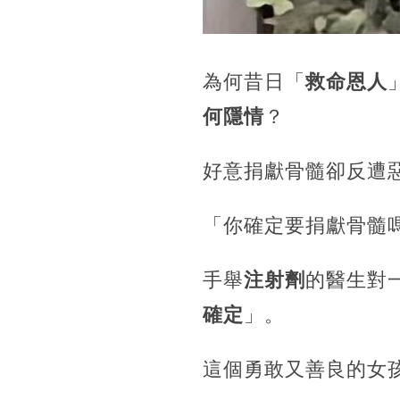
為何昔日「
救命恩人
何隱情
？
好意捐獻骨髓卻反遭
「你確定要捐獻骨髓
手舉
注射劑
的醫生對
確定
」。
這個勇敢又善良的女