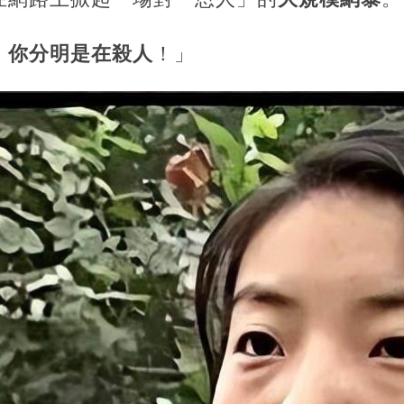
，你分明是在殺人
！」