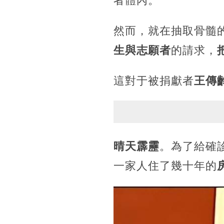
者體內。
然而，就在抽取骨髓
生與志願者
的請求，
這對于被捐獻者
王傳
晴天霹靂
。為了給確
一家人住了幾十年的