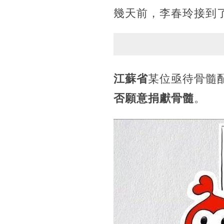
幾天前，李春玲接到
江蘇省
某位亟待骨髓
否願意捐獻骨髓
。