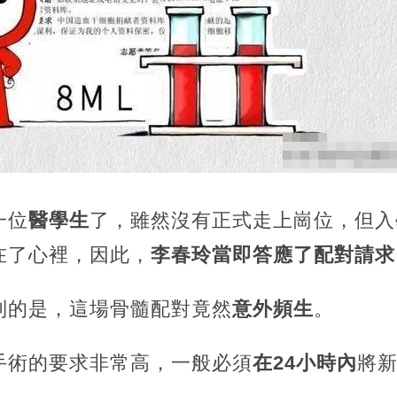
一位
醫學生
了，雖然沒有正式走上崗位，但入
在了心裡，因此，
李春玲當即答應了配對請求
到的是，這場骨髓配對竟然
意外頻生
。
手術的要求非常高，一般必須
在24小時內
將