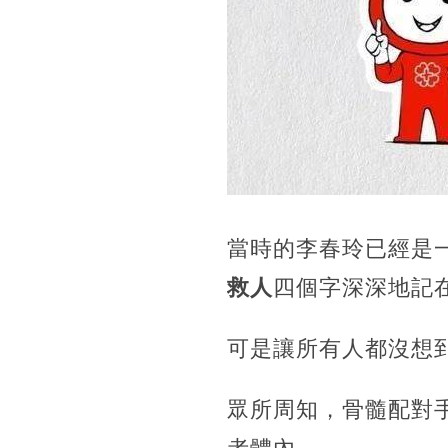
當時的李春玲已經是
救人
四個字深深地記
可是讓所有人都沒想
眾所周知，骨髓配對