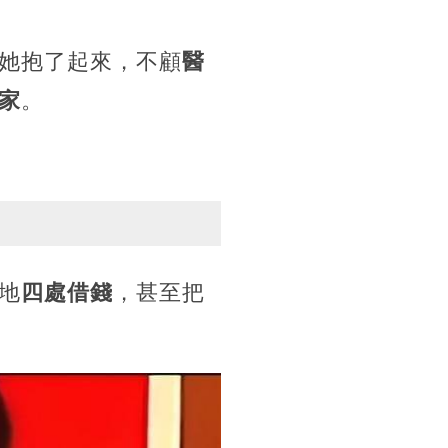
她抱了起來，不顧
醫
家
。
地
四處借錢
，甚至把