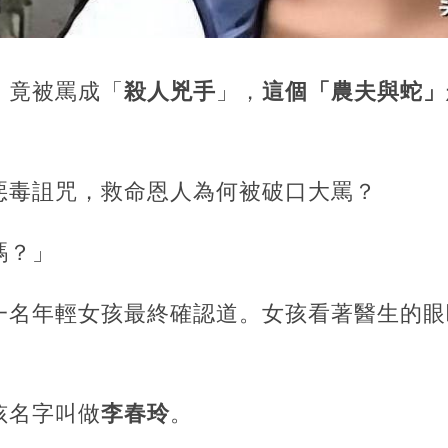
」竟被罵成「
殺人兇手
」，
這個「農夫與蛇」
惡毒詛咒，救命恩人為何被破口大罵？
嗎？」
一名年輕女孩最終確認道。女孩看著醫生的眼
孩名字叫做
李春玲
。