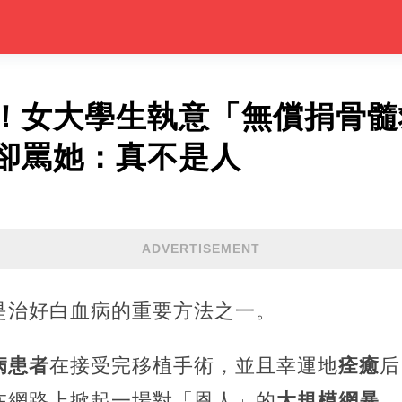
！女大學生執意「無償捐骨髓
卻罵她：真不是人
ADVERTISEMENT
是治好白血病的重要方法之一。
病患者
在接受完移植手術，並且幸運地
痊癒
后
在網路上掀起一場對「恩人」的
大規模網暴
。