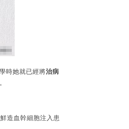
學時她就已經將
治病
。
新鮮造血幹細胞注入患