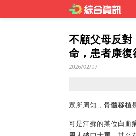
不顧父母反對
命，患者康復
2026/02/07
眾所周知，
骨髓移植
可是江蘇的某位
白血
恩人破口大罵
，甚至