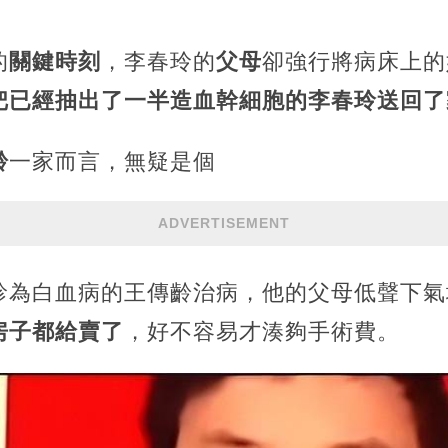
的
關鍵時刻
，李春玲的
父母
卻強行將病床上的
把已經抽出了一半造血幹細胞的李春玲送回了
齡
一家而言，無疑是個
ADVERTISEMENT
診為白血病的王傳齡治病，他的父母低聲下氣
房子都給賣了
，好不容易才湊夠手術費。