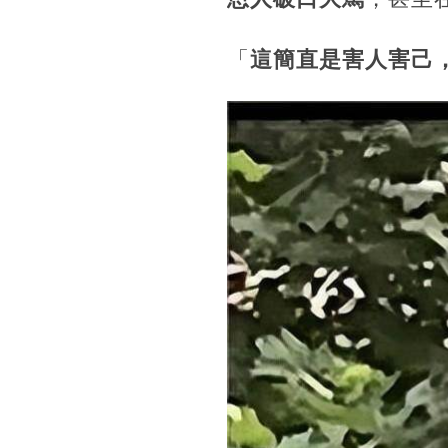
「
這簡直是害人害己