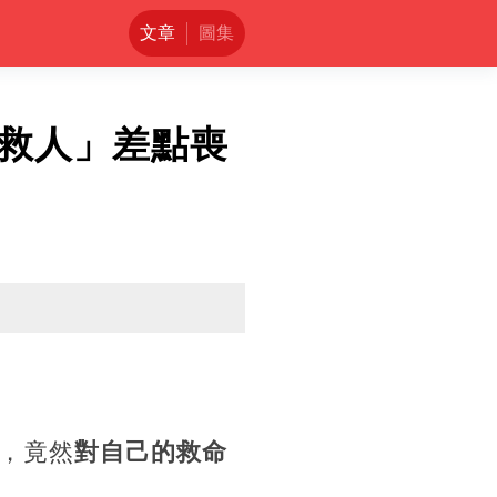
文章
圖集
救人」差點喪
，竟然
對自己的救命