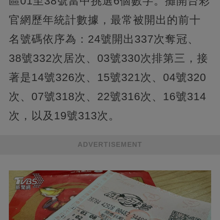
區01至38號當中挑選6個數字。攤開台彩
官網歷年統計數據，最常被開出的前十
名號碼依序為：24號開出337次奪冠、
38號332次居次、03號330次排第三，接
著是14號326次、15號321次、04號320
次、07號318次、22號316次、16號314
次，以及19號313次。
ADVERTISEMENT