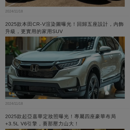
2024/11/18
2025款本田CR-V渲染圖曝光！回歸五座設計，內飾
升級，更實用的家用SUV
2024/11/18
2025款起亞嘉華定妝照曝光！專屬四座豪華布局
+3.5L V6引擎，賽那壓力山大！