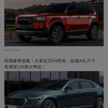
2024/11/18
韓國豪華旗艦！全新起亞K9亮相，超越A6L尺寸，
售價僅130萬台幣起！