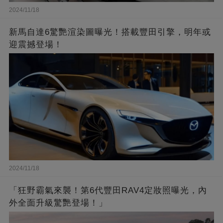
2024/11/18
新馬自達6驚艷渲染圖曝光！搭載豐田引擎，明年或
迎震撼登場！
2024/11/18
「狂野霸氣來襲！第6代豐田RAV4定妝照曝光，內
外全面升級驚艷登場！」