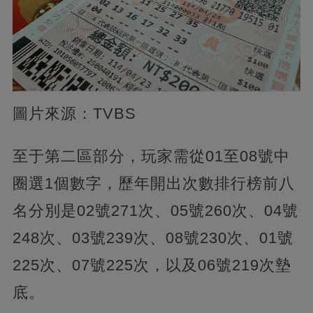
圖片來源：TVBS
至于第二區部分，玩家需從01至08號中
圈選1個數字，歷年開出次數排行榜前八
名分別是02號271次、05號260次、04號
248次、03號239次、08號230次、01號
225次、07號225次，以及06號219次墊
底。