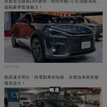
全新雷克薩斯LBX實拍：時尚外觀+1.5L混動系統，
盡顯豪華緊湊魅力！
2024/11/18
跑高速才明白：純電動車的短板，在燃油車面前被
徹底放大！
略過