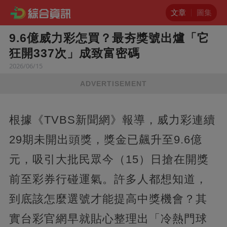
文章
圖集
9.6億威力彩怎買？最夯獎號出爐「它
狂開337次」成致富密碼
2026/06/15
ADVERTISEMENT
根據《TVBS新聞網》報導，威力彩連續
29期未開出頭獎，獎金已飆升至9.6億
元，吸引大批民眾今（15）日搶在開獎
前至彩券行碰運氣。許多人都想知道，
到底該怎麼選號才能提高中獎機會？其
實台彩官網早就貼心整理出「冷熱門球