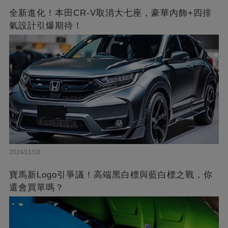
全新進化！本田CR-V取消大七座，豪華內飾+四排
氣設計引爆期待！
2024/11/18
寶馬新Logo引爭議！高端黑白標與藍白標之戰，你
還會買單嗎？