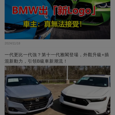
2024/11/18
一代更比一代強？第十一代雅閣登場，外觀升級+插
混新動力，引領B級車新潮流！