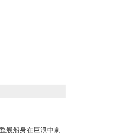
整艘船身在巨浪中劇