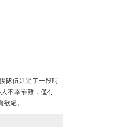
援隊伍延遲了一段時
5人不幸罹難，僅有
痛欲絕。