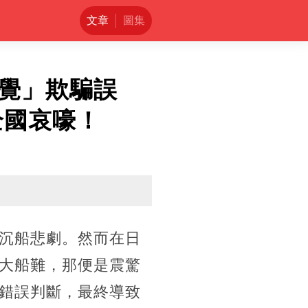
文章
圖集
覺」欺騙誤
全國哀嚎！
沉船悲劇。然而在日
大船難，那便是震驚
錯誤判斷，最終導致