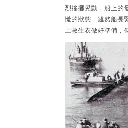
烈搖擺晃動，船上的
慌的狀態。雖然船長
上救生衣做好準備，