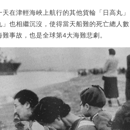
一天在津輕海峽上航行的其他貨輪「日高丸」
」也相繼沉沒，使得當天船難的死亡總人數高
海難事故，也是全球第4大海難悲劇。