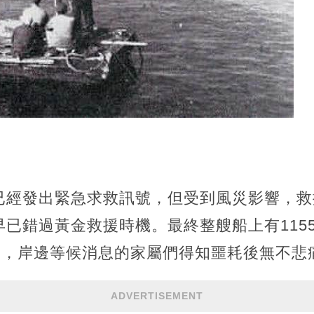
已經發出緊急求救訊號，但受到風災影響，救
已錯過黃金救援時機。最終整艘船上有115
生還，岸邊等候消息的家屬們得知噩耗後無不悲
ADVERTISEMENT