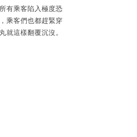
所有乘客陷入極度恐
，乘客們也都趕緊穿
丸就這樣翻覆沉沒。