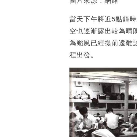
圖片來源：網路
當天下午將近5點鐘
空也逐漸露出較為晴
為颱風已經提前遠離
程出發。