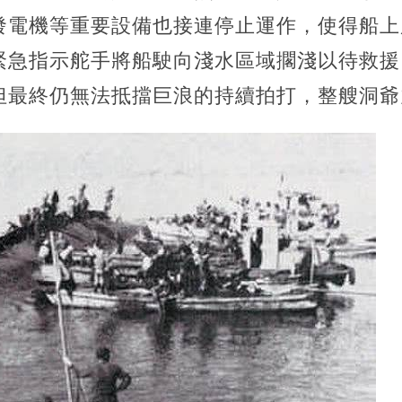
發電機等重要設備也接連停止運作，使得船上
緊急指示舵手將船駛向淺水區域擱淺以待救援
但最終仍無法抵擋巨浪的持續拍打，整艘洞爺