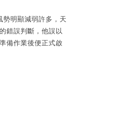
風勢明顯減弱許多，天
的錯誤判斷，他誤以
準備作業後便正式啟