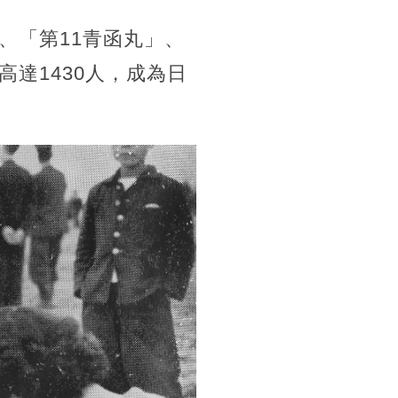
、「第11青函丸」、
達1430人，成為日