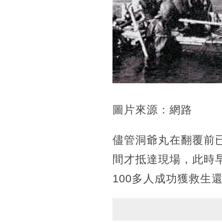
圖片來源：網路
儘管洞爺丸在翻覆前
間才抵達現場，此時早
100多人成功獲救