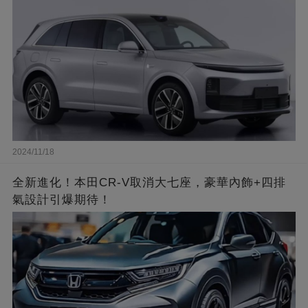
2024/11/18
全新進化！本田CR-V取消大七座，豪華內飾+四排
氣設計引爆期待！