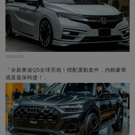
2024/11/18
「全新奧迪Q5全球亮相！標配運動套件，內飾豪華
感直逼保時捷！」