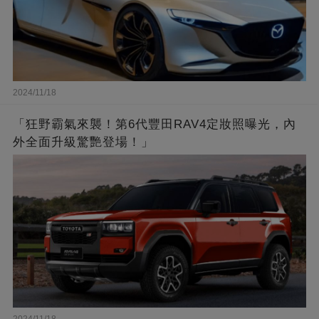
2024/11/18
「狂野霸氣來襲！第6代豐田RAV4定妝照曝光，內
外全面升級驚艷登場！」
2024/11/18