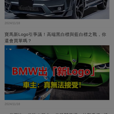
2024/11/18
寶馬新Logo引爭議！高端黑白標與藍白標之戰，你
還會買單嗎？
2024/11/18