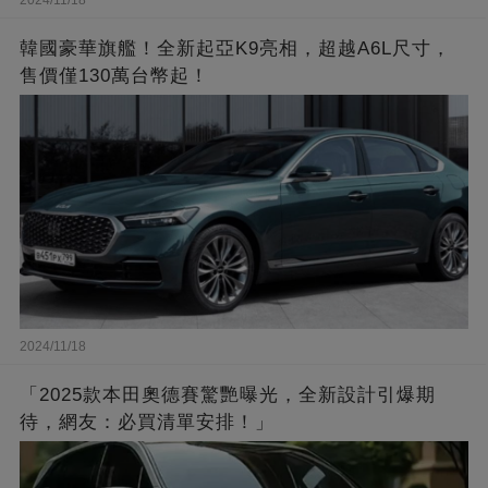
韓國豪華旗艦！全新起亞K9亮相，超越A6L尺寸，
售價僅130萬台幣起！
2024/11/18
「2025款本田奧德賽驚艷曝光，全新設計引爆期
待，網友：必買清單安排！」