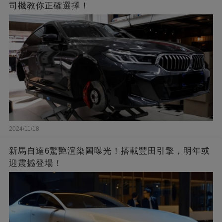
司機教你正確選擇！
2024/11/18
新馬自達6驚艷渲染圖曝光！搭載豐田引擎，明年或
迎震撼登場！