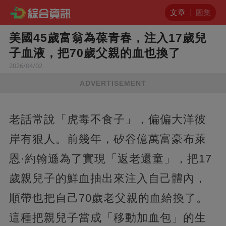
文章
圖集
美國45歲富翁為葆青春，注入17歲兒
子血液，把70歲父親的血也換了
2026/04/02
ADVERTISEMENT
老話常說「虎毒不食子」，偏偏大洋彼
岸有狠人。前幾年，矽谷億萬富豪布萊
恩·約翰遜為了實現「返老還童」，把17
歲親兒子的鮮血抽出來注入自己體內，
順帶也把自己70歲老父親的血給換了。
這種把親兒子當成「移動加血包」的生