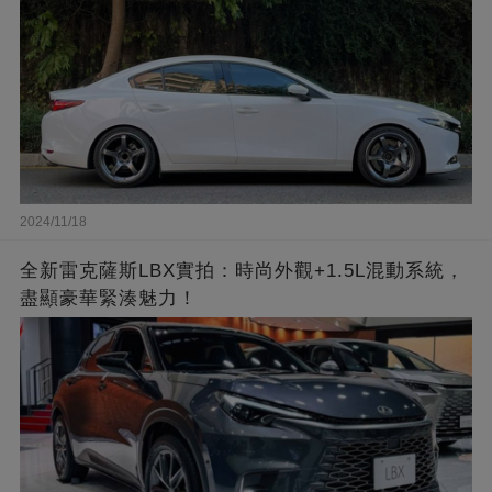
2024/11/18
全新雷克薩斯LBX實拍：時尚外觀+1.5L混動系統，
盡顯豪華緊湊魅力！