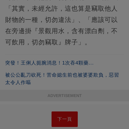
「其實，未經允許，這也算是竊取他人
財物的一種，切勿違法」、「應該可以
在旁邊掛『景觀用水，含有漂白劑，不
可飲用，切勿竊取』牌子」。
突發！王俐人扼腕消息！1次吞4顆藥...
被公公亂刀砍死！苦命媳生前也被婆婆欺負，惡習
太令人作嘔
ADVERTISEMENT
下一頁