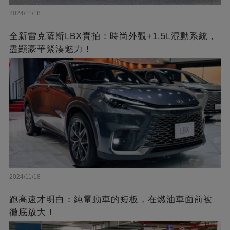
2024/11/18
全新雷克薩斯LBX實拍：時尚外觀+1.5L混動系統，
盡顯豪華緊湊魅力！
2024/11/18
跑高速才明白：純電動車的短板，在燃油車面前被
徹底放大！