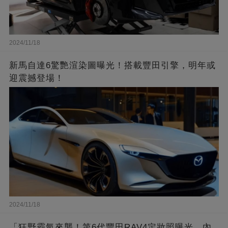
2024/11/18
新馬自達6驚艷渲染圖曝光！搭載豐田引擎，明年或
迎震撼登場！
2024/11/18
「狂野霸氣來襲！第6代豐田RAV4定妝照曝光，內