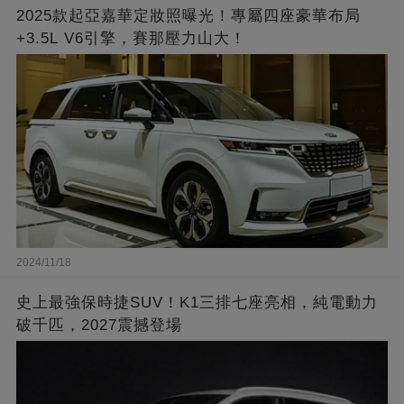
2025款起亞嘉華定妝照曝光！專屬四座豪華布局
+3.5L V6引擎，賽那壓力山大！
2024/11/18
史上最強保時捷SUV！K1三排七座亮相，純電動力
破千匹，2027震撼登場