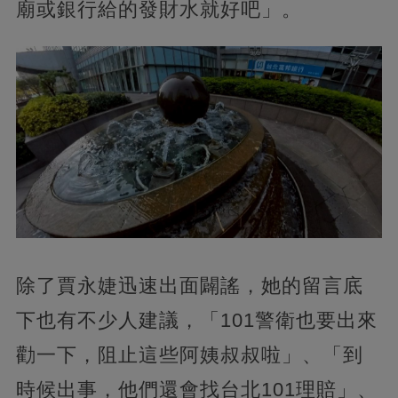
廟或銀行給的發財水就好吧」。
除了賈永婕迅速出面闢謠，她的留言底
下也有不少人建議，「101警衛也要出來
勸一下，阻止這些阿姨叔叔啦」、「到
時候出事，他們還會找台北101理賠」、