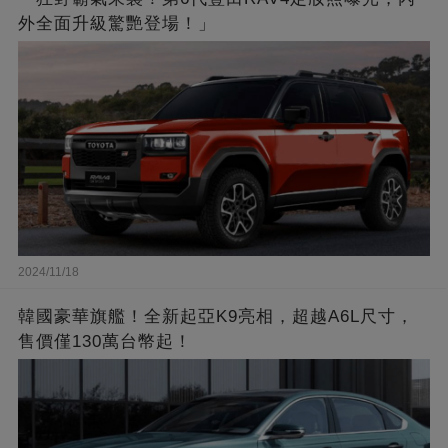
外全面升級驚艷登場！」
2024/11/18
韓國豪華旗艦！全新起亞K9亮相，超越A6L尺寸，
售價僅130萬台幣起！