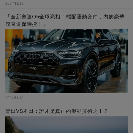
2024/11/18
「全新奧迪Q5全球亮相！標配運動套件，內飾豪華
感直逼保時捷！」
2024/11/18
豐田VS本田：誰才是真正的混動技術之王？