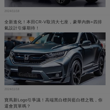
2024/11/18
全新進化！本田CR-V取消大七座，豪華內飾+四排
氣設計引爆期待！
2024/11/18
寶馬新Logo引爭議！高端黑白標與藍白標之戰，你
還會買單嗎？