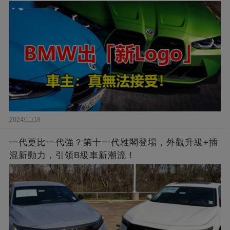
2024/11/18
一代更比一代強？第十一代雅閣登場，外觀升級+插
混新動力，引領B級車新潮流！