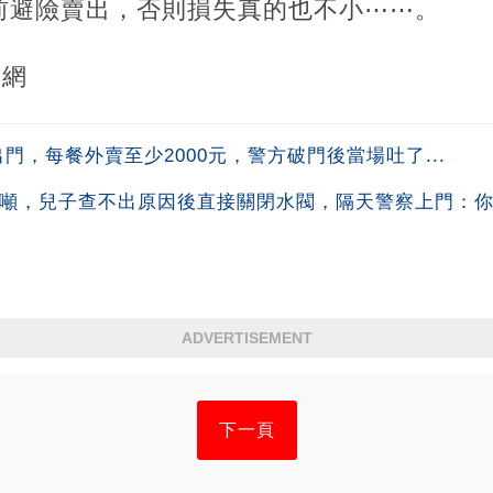
前避險賣出，否則損失真的也不小⋯⋯。
聞網
門，每餐外賣至少2000元，警方破門後當場吐了...
0噸，兒子查不出原因後直接關閉水閥，隔天警察上門：你鄰
ADVERTISEMENT
下一頁