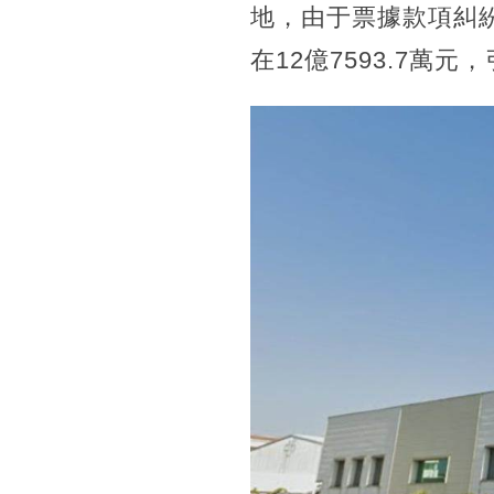
地，由于票據款項糾
在12億7593.7萬