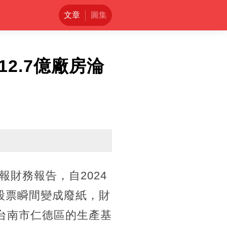
文章
圖集
2.7億廠房淪
財務報告，自2024
股票瞬間變成廢紙，財
台南市仁德區的生產基