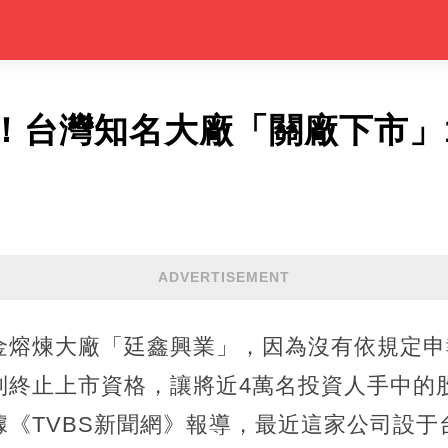
！台灣知名大廠「關廠下市」1
ADVERTISEMENT
熔煉大廠「廷鑫興業」，因為沒有依規定申報
制終止上市資格，讓將近4萬名投資人手中的
據《TVBS新聞網》報導，最近這家公司設于