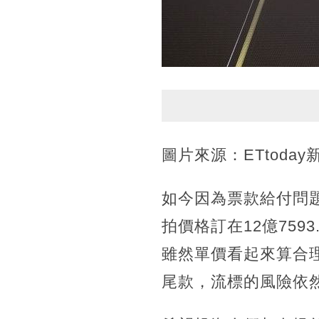
圖片來源：ETtoday
如今因為票款給付問
拍價格訂在12億75
雖然單價看起來算合
尾款，流標的風險依