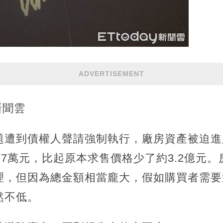
ADVERTISEMENT
新聞雲
題遭到債權人聲請強制執行，廠房資產被迫進
93.7萬元，比起原本求售價格少了約3.2億元
理，但因為總金額相當龐大，假如購買者需要
然不低。