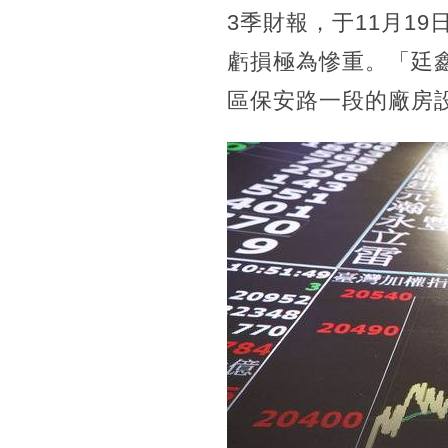
3季財報，于11月1
虧損極為慘重。「廷
區保安路一段的廠房