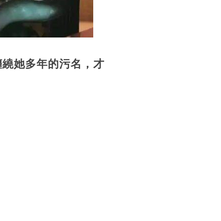
纏繞她多年的污名，才