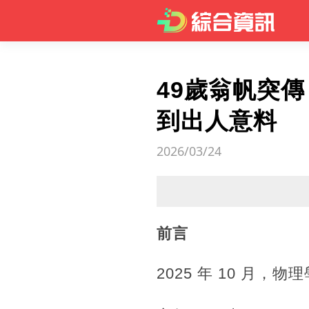
49歲翁帆突
到出人意料
2026/03/24
前言
2025 年 10 月