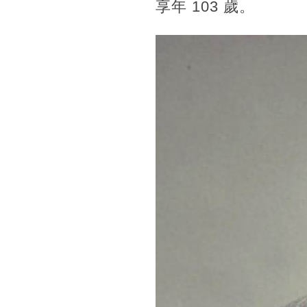
享年 103 歲。