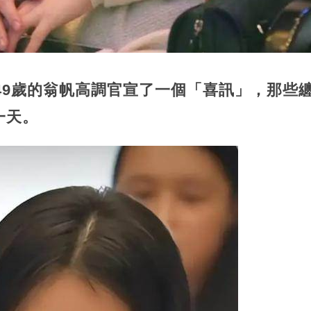
，49歲的翁帆高調官宣了一個「喜訊」，那些
一天。