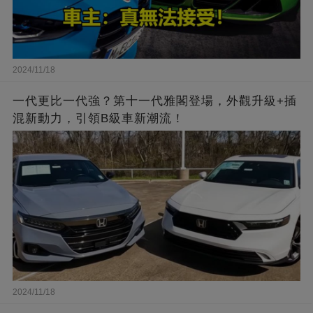
2024/11/18
一代更比一代強？第十一代雅閣登場，外觀升級+插
混新動力，引領B級車新潮流！
2024/11/18