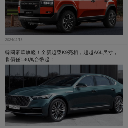
2024/11/18
韓國豪華旗艦！全新起亞K9亮相，超越A6L尺寸，
售價僅130萬台幣起！