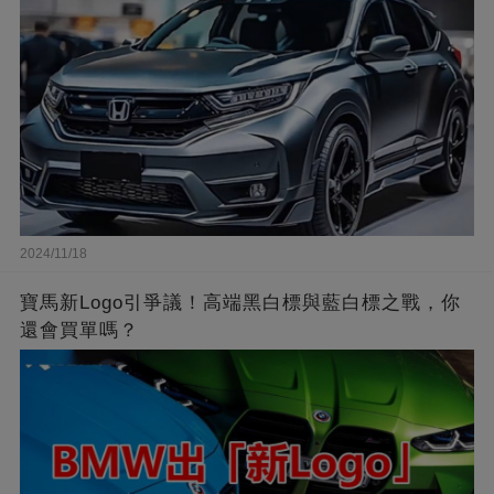
2024/11/18
寶馬新Logo引爭議！高端黑白標與藍白標之戰，你
還會買單嗎？