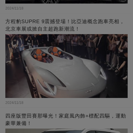
2024/11/18
方程豹SUPRE 9震撼登場！比亞迪概念跑車亮相，
北京車展或掀自主超跑新潮流！
2024/11/18
四座版豐田賽那曝光！家庭風內飾+標配四驅，運動
豪華兼備！