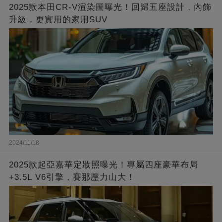
2025款本田CR-V渲染圖曝光！回歸五座設計，內飾
升級，更實用的家用SUV
2024/11/18
2025款起亞嘉華定妝照曝光！專屬四座豪華布局
+3.5L V6引擎，賽那壓力山大！