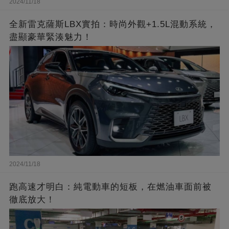
2024/11/18
全新雷克薩斯LBX實拍：時尚外觀+1.5L混動系統，
盡顯豪華緊湊魅力！
2024/11/18
跑高速才明白：純電動車的短板，在燃油車面前被
徹底放大！