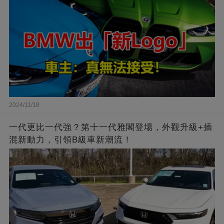
2024/11/18
一代更比一代強？第十一代雅閣登場，外觀升級+插
混新動力，引領B級車新潮流！