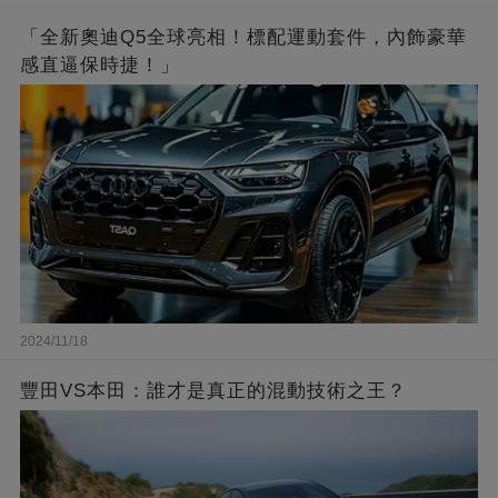
「全新奧迪Q5全球亮相！標配運動套件，內飾豪華
感直逼保時捷！」
2024/11/18
豐田VS本田：誰才是真正的混動技術之王？