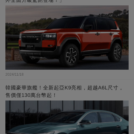
外全面升級驚艷登場！」
2024/11/18
韓國豪華旗艦！全新起亞K9亮相，超越A6L尺寸，
售價僅130萬台幣起！