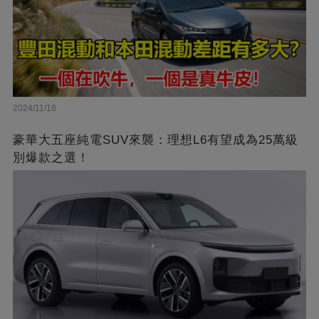
2024/11/18
豪華大五座純電SUV來襲：理想L6有望成為25萬級
別爆款之選！