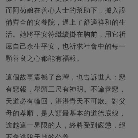
而阿菊嬤在善心人士的幫助下，搬入設
備齊全的安養院，過上了舒適祥和的生
活。她將平安符繼續掛在胸前，用它祈
愿自己余生平安，也祈求社會中的每一
顆善良之心都能有福報。
這個故事震撼了台灣，也告訴世人：惡
有惡報，舉頭三尺有神明。不論善惡，
天道必有輪回，湛湛青天不可欺。對父
母的孝順，是人類最基本的道德底線，
逾越這一界限的人，終將受到嚴懲，絕
不會逃脫天地的公義。