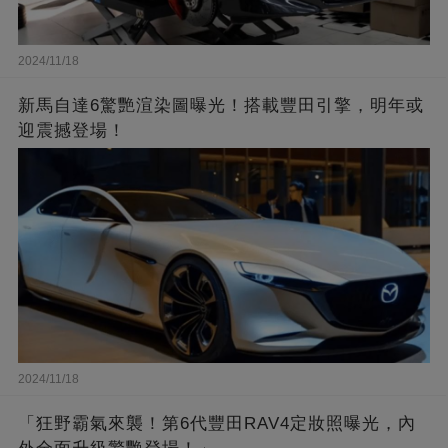
2024/11/18
新馬自達6驚艷渲染圖曝光！搭載豐田引擎，明年或
迎震撼登場！
2024/11/18
「狂野霸氣來襲！第6代豐田RAV4定妝照曝光，內