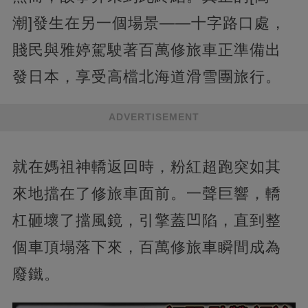
潮]發生在另一個場景——十字路口處，
賤民與雅婷駕駛著百萬修旅車正準備出
發日本，享受高檔北海道滑雪團旅行。
ADVERTISEMENT
就在媽祖神轎返回時，粉紅超跑突如其
來地擋在了修旅車面前。一聲巨響，轎
杠砸壞了擋風鏡，引擎蓋凹陷，直到整
個車頂塌落下來，百萬修旅車瞬間成為
廢鐵。