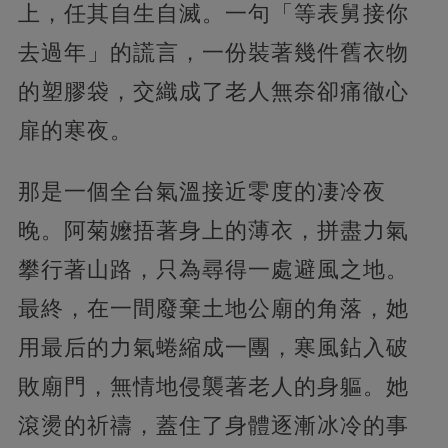
上，任其自生自滅。一句「等表舅接你
去過年」的謊言，一份裝著幾件舊衣物
的塑膠袋，交織成了老人無奈卻痛徹心
扉的寒夜。
那是一個全台氣溫接近零度的凄冷夜
晚。阿菊嬤捂著身上的薄衣，拼盡力氣
攀行著山路，只為尋得一處避風之地。
最終，在一間廢棄土地公廟的角落，她
用最后的力氣蜷縮成一團，寒風鉆入破
敗廟門，無情地侵襲著老人的身軀。她
滾燙的祈禱，蓋住了身體逐漸冰冷的事