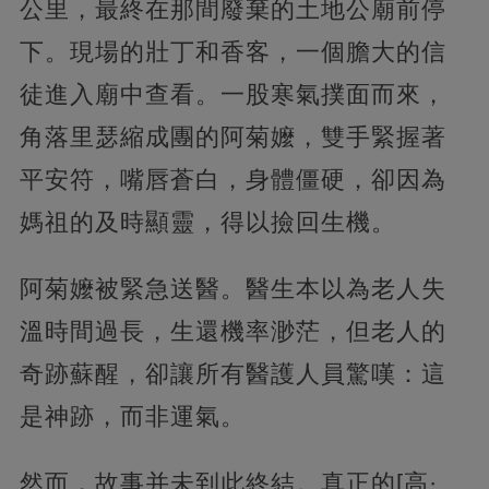
公里，最終在那間廢棄的土地公廟前停
下。現場的壯丁和香客，一個膽大的信
徒進入廟中查看。一股寒氣撲面而來，
角落里瑟縮成團的阿菊嬤，雙手緊握著
平安符，嘴唇蒼白，身體僵硬，卻因為
媽祖的及時顯靈，得以撿回生機。
阿菊嬤被緊急送醫。醫生本以為老人失
溫時間過長，生還機率渺茫，但老人的
奇跡蘇醒，卻讓所有醫護人員驚嘆：這
是神跡，而非運氣。
然而，故事并未到此終結。真正的[高·