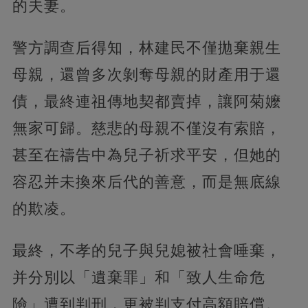
的夫妻。
警方調查后得知，林建民不僅拋棄親生
母親，還曾多次剝奪母親的財產用于還
債，最終連祖傳地契都賣掉，讓阿菊嬤
無家可歸。慈悲的母親不僅沒有索賠，
甚至在禱告中為兒子祈求平安，但她的
容忍并未換來后代的善意，而是無底線
的欺凌。
最終，不孝的兒子與兒媳被社會唾棄，
并分別以「遺棄罪」和「致人生命危
險」遭到判刑，更被判支付高額賠償。