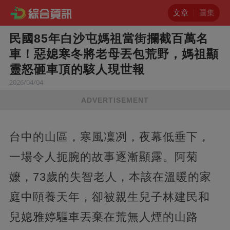
文章
圖集
民國85年白沙屯媽祖當街攔截百萬名
車！惡媳寒冬將老母丟包荒野，媽祖顯
靈怒砸車頂的駭人現世報
2026/04/04
ADVERTISEMENT
台中的山區，寒風凜冽，夜幕低垂下，
一場令人扼腕的故事逐漸顯露。阿菊
嬤，73歲的失智老人，本該在溫暖的家
庭中頤養天年，卻被親生兒子林建民和
兒媳雅婷驅車丟棄在荒無人煙的山路