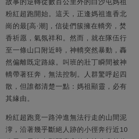
故事的逆轉從數百公里外的白沙屯媽祖
粉紅超跑開始。這天，正逢媽祖進香北
崗的最[高·潮]，信徒們簇擁在轎旁，焚
香祈愿，氣氛祥和。然而，就在隊伍行
至一條山口附近時，神轎突然暴動，轟
然偏離既定路線。叫班的壯丁瞬間被神
轎帶著狂奔，無法控制。人群驚呼起四
散，但誰都清楚一點：媽祖顯靈，必有
其緣由。
粉紅超跑竟一路沖進無法行走的山間泥
濘，沿著幾乎斷絕人跡的小徑奔行近10