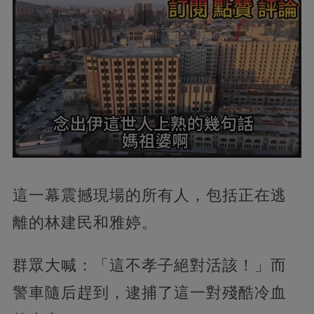
這一幕震撼現場的所有人，包括正在逃
離的林建民和雅婷。
群眾大喊：「這不孝子絕對活該！」而
警車隨后趕到，逮捕了這一對殘酷冷血