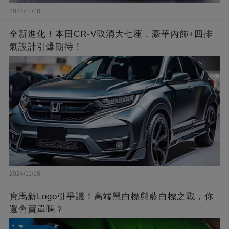
2024/11/18
全新進化！本田CR-V取消大七座，豪華內飾+四排
氣設計引爆期待！
2024/11/18
寶馬新Logo引爭議！高端黑白標與藍白標之戰，你
還會買單嗎？