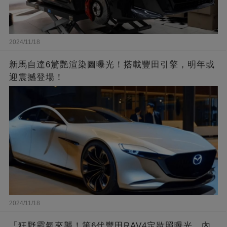
2024/11/18
新馬自達6驚艷渲染圖曝光！搭載豐田引擎，明年或
迎震撼登場！
2024/11/18
「狂野霸氣來襲！第6代豐田RAV4定妝照曝光，內