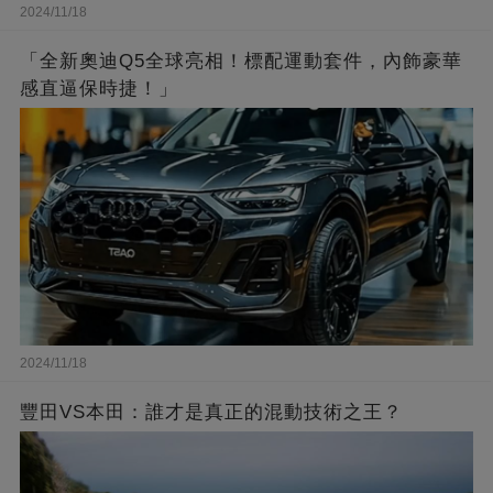
2024/11/18
「全新奧迪Q5全球亮相！標配運動套件，內飾豪華
感直逼保時捷！」
2024/11/18
豐田VS本田：誰才是真正的混動技術之王？