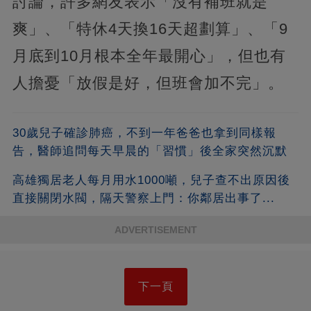
討論，許多網友表示「沒有補班就是
爽」、「特休4天換16天超劃算」、「9
月底到10月根本全年最開心」，但也有
人擔憂「放假是好，但班會加不完」。
30歲兒子確診肺癌，不到一年爸爸也拿到同樣報
告，醫師追問每天早晨的「習慣」後全家突然沉默
高雄獨居老人每月用水1000噸，兒子查不出原因後
直接關閉水閥，隔天警察上門：你鄰居出事了...
ADVERTISEMENT
下一頁