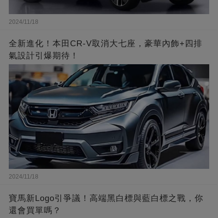
2024/11/18
全新進化！本田CR-V取消大七座，豪華內飾+四排
氣設計引爆期待！
2024/11/18
寶馬新Logo引爭議！高端黑白標與藍白標之戰，你
還會買單嗎？