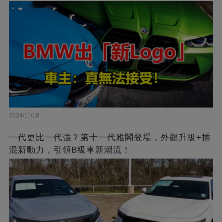
2024/11/18
一代更比一代強？第十一代雅閣登場，外觀升級+插
混新動力，引領B級車新潮流！