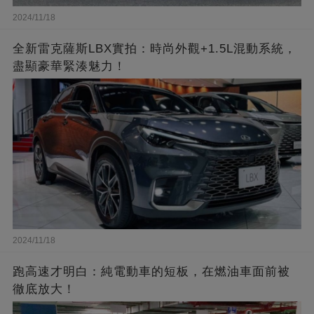
2024/11/18
全新雷克薩斯LBX實拍：時尚外觀+1.5L混動系統，
盡顯豪華緊湊魅力！
2024/11/18
跑高速才明白：純電動車的短板，在燃油車面前被
徹底放大！