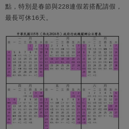
點，特別是春節與228連假若搭配請假，
最長可休16天。