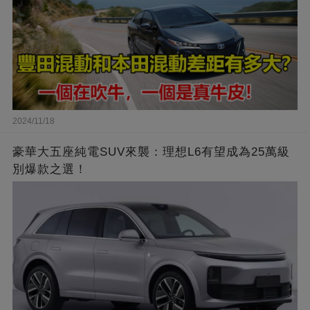
2024/11/18
豪華大五座純電SUV來襲：理想L6有望成為25萬級
別爆款之選！