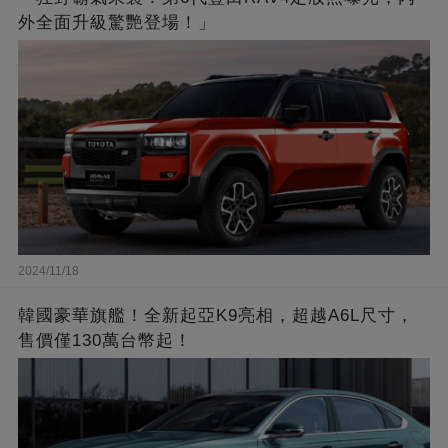
外全面升級驚艷登場！」
2024/11/18
韓國豪華旗艦！全新起亞K9亮相，超越A6L尺寸，
售價僅130萬台幣起！