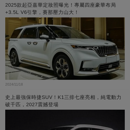
2025款起亞嘉華定妝照曝光！專屬四座豪華布局
+3.5L V6引擎，賽那壓力山大！
2024/11/18
史上最強保時捷SUV！K1三排七座亮相，純電動力
破千匹，2027震撼登場