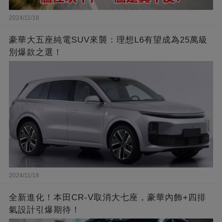
2024/11/18
豪華大五座純電SUV來襲：理想L6有望成為25萬級
別爆款之選！
2024/11/18
全新進化！本田CR-V取消大七座，豪華內飾+四排
氣設計引爆期待！