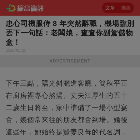
文章
圖集
忠心司機服侍 8 年突然辭職，機場臨別
丟下一句話：老闆娘，查查你副駕儲物
盒！
2026/05/25
ADVERTISEMENT
下午三點，陽光斜灑進客廳，簡秋平正
在廚房裡專心熬湯。丈夫江厚生的五十
二歲生日將至，家中準備了一場小型宴
會，幾個常來往的朋友都會到場。婚後
這些年，她始終是賢妻良母的代名詞，