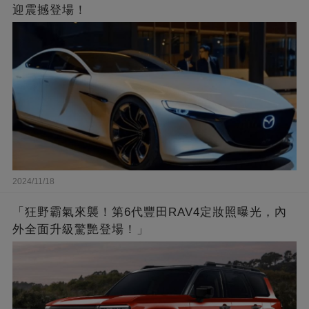
迎震撼登場！
2024/11/18
「狂野霸氣來襲！第6代豐田RAV4定妝照曝光，內
外全面升級驚艷登場！」