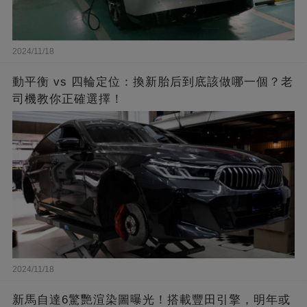
2024/11/18
動平衡 vs 四輪定位：換新胎后到底該做哪一個？老
司機教你正確選擇！
2024/11/18
新馬自達6驚艷渲染圖曝光！搭載豐田引擎，明年或