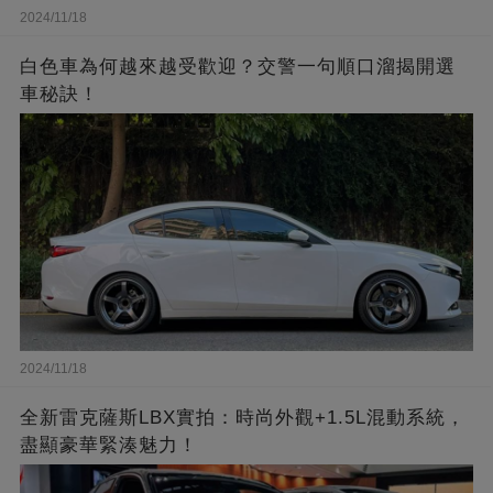
2024/11/18
白色車為何越來越受歡迎？交警一句順口溜揭開選
車秘訣！
2024/11/18
全新雷克薩斯LBX實拍：時尚外觀+1.5L混動系統，
盡顯豪華緊湊魅力！