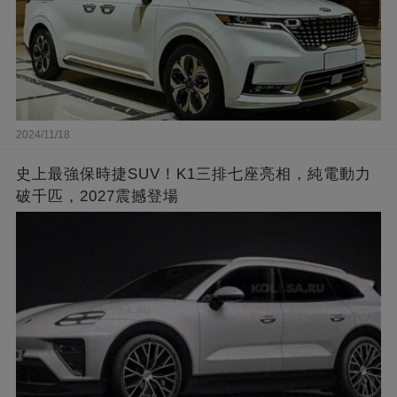
2024/11/18
史上最強保時捷SUV！K1三排七座亮相，純電動力
破千匹，2027震撼登場