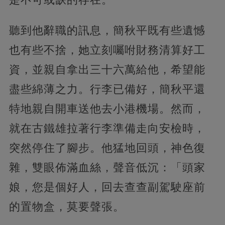
聽到他辭職的訊息，簡秋平既有些遺憾
也有些不捨，她立刻囑咐財務清算好工
資，並親自拿出三十六萬給他，希望能
盡些綿薄之力。行李已備好，簡秋平還
特地親自開車送他去小港機場。然而，
就在古鐵雄拉著行李準備走向安檢時，
突然停住了腳步。他猛地回頭，神色復
雜，雙眼佈滿血絲，聲音低沉：「頭家
娘，您是個好人，回去查查副駕駛座前
的置物盒，莫要聲張。