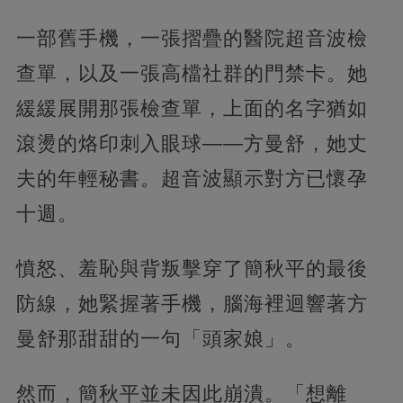
一部舊手機，一張摺疊的醫院超音波檢
查單，以及一張高檔社群的門禁卡。她
緩緩展開那張檢查單，上面的名字猶如
滾燙的烙印刺入眼球——方曼舒，她丈
夫的年輕秘書。超音波顯示對方已懷孕
十週。
憤怒、羞恥與背叛擊穿了簡秋平的最後
防線，她緊握著手機，腦海裡迴響著方
曼舒那甜甜的一句「頭家娘」。
然而，簡秋平並未因此崩潰。「想離