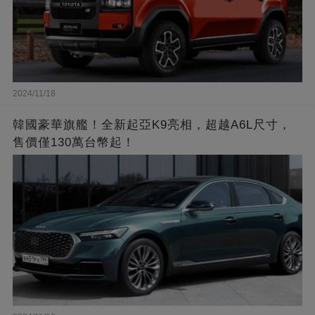
2024/11/18
韓國豪華旗艦！全新起亞K9亮相，超越A6L尺寸，
售價僅130萬台幣起！