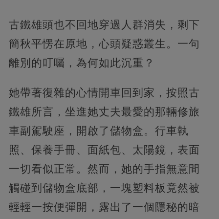
古鐵雄頭也不回地穿過人群消失，剩下
簡秋平愣在原地，心頭疑惑叢生。一句
離別的叮囑，為何如此沉重？
她帶著復雜的心情開車回到家，按照古
鐵雄所言，坐進她丈夫最愛的那輛修旅
車副駕駛座，開啟了儲物盒。行車執
照、保養手冊、面紙包、太陽鏡，表面
一切看似正常。然而，她的手指無意間
觸碰到儲物盒底部，一塊塑料板竟然被
輕輕一按便彈開，露出了一個隱秘的暗