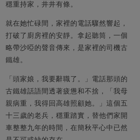
穩重持家，井井有條。
就在她忙碌間，家裡的電話驟然響起，
打破了廚房裡的安靜。拿起聽筒，一個
略帶沙啞的聲音傳來，是家裡的司機古
鐵雄。
「頭家娘，我要辭職了。」電話那頭的
古鐵雄話語間透著疲憊和不捨，「我母
親病重，我得回高雄照顧她。」這個五
十三歲的老兵，穩重踏實，替他們家開
車整整九年的時間，在簡秋平心中已然
是不可或缺的存在。