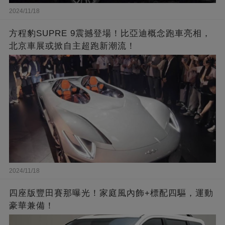
2024/11/18
方程豹SUPRE 9震撼登場！比亞迪概念跑車亮相，
北京車展或掀自主超跑新潮流！
2024/11/18
四座版豐田賽那曝光！家庭風內飾+標配四驅，運動
豪華兼備！