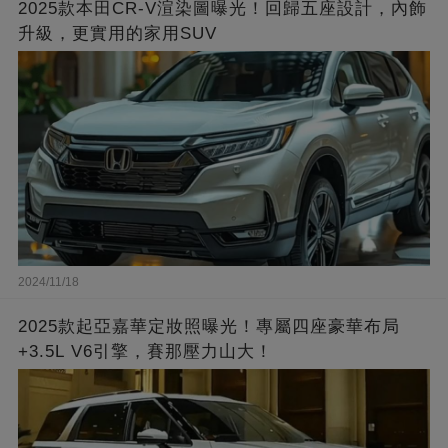
2025款本田CR-V渲染圖曝光！回歸五座設計，內飾
升級，更實用的家用SUV
2024/11/18
2025款起亞嘉華定妝照曝光！專屬四座豪華布局
+3.5L V6引擎，賽那壓力山大！