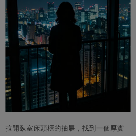
拉開臥室床頭櫃的抽屜，找到一個厚實