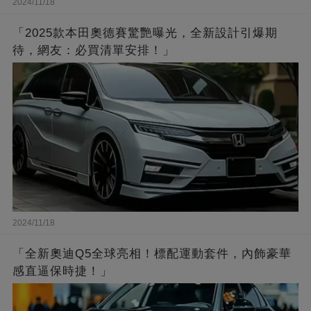
2024/11/18
「2025款本田奧德賽驚艷曝光，全新設計引爆期
待，網友：必買清單安排！」
2024/11/18
「全新奧迪Q5全球亮相！標配運動套件，內飾豪華
感直逼保時捷！」