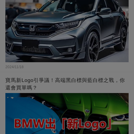
2024/11/18
寶馬新Logo引爭議！高端黑白標與藍白標之戰，你
還會買單嗎？