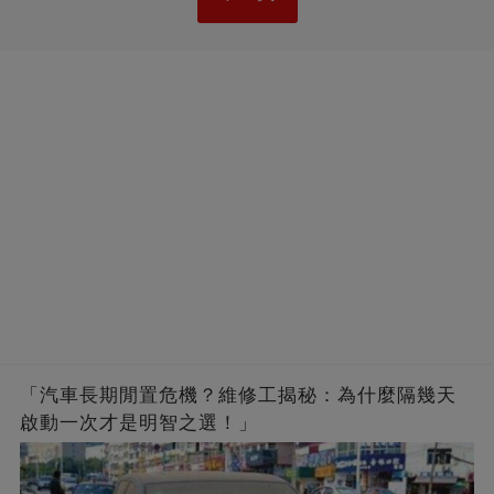
「汽車長期閒置危機？維修工揭秘：為什麼隔幾天
啟動一次才是明智之選！」