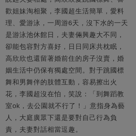
歡姐妹淘相聚，李國超生活簡單，愛料
理、愛游泳，一周游6天，沒下水的一天
是游泳池休館日，夫妻倆興趣大不同，
卻能包容對方喜好，日日同床共枕眠，
高欣欣也還留著婚前住的房子沒賣，婚
姻生活中仍保有獨處空間。對于跳國標
舞和男舞伴的肢體互動，容易擦出火
花，李國超沒在怕，笑說：「到舞蹈教
室ok，去公園就不行了！」意指身為藝
人，大庭廣眾下還是要對自己行為負
責，夫妻對話相當逗趣。