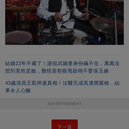
結婚22年不藏了！謝祖武嬌妻身份瞞不住，萬萬沒
想到竟然是她，難怪當初狠甩嶽翎不娶張玉嬿
43歲演員王凱猝逝真相！法醫完成其遺體屍檢，結
果令人心酸
ADVERTISEMENT
下一頁