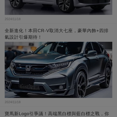
2024/11/18
全新進化！本田CR-V取消大七座，豪華內飾+四排
氣設計引爆期待！
2024/11/18
寶馬新Logo引爭議！高端黑白標與藍白標之戰，你