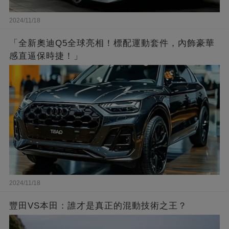
2024/11/18
「全新奧迪Q5全球亮相！標配運動套件，內飾豪華
感直逼保時捷！」
2024/11/18
豐田VS本田：誰才是真正的混動技術之王？