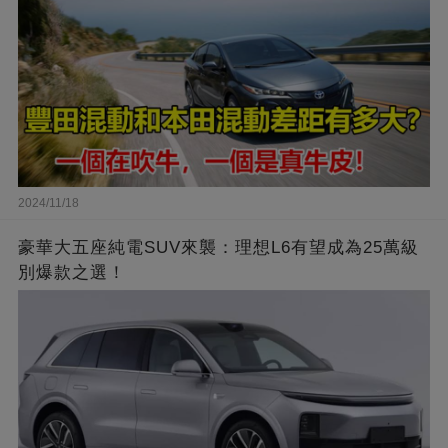
2024/11/18
豪華大五座純電SUV來襲：理想L6有望成為25萬級
別爆款之選！