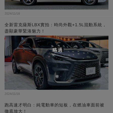
2024/11/18
全新雷克薩斯LBX實拍：時尚外觀+1.5L混動系統，
盡顯豪華緊湊魅力！
略過
2024/11/18
跑高速才明白：純電動車的短板，在燃油車面前被
徹底放大！