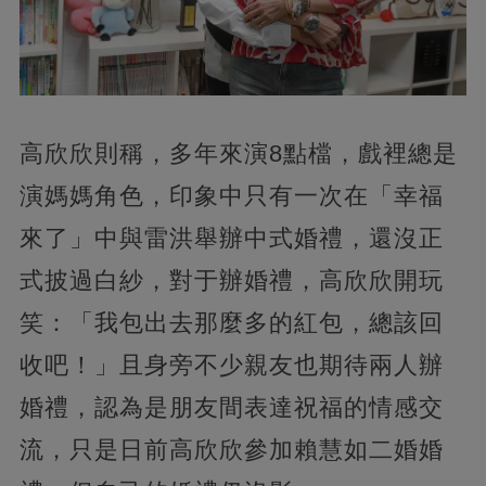
高欣欣則稱，多年來演8點檔，戲裡總是
演媽媽角色，印象中只有一次在「幸福
來了」中與雷洪舉辦中式婚禮，還沒正
式披過白紗，對于辦婚禮，高欣欣開玩
笑：「我包出去那麼多的紅包，總該回
收吧！」且身旁不少親友也期待兩人辦
婚禮，認為是朋友間表達祝福的情感交
流，只是日前高欣欣參加賴慧如二婚婚