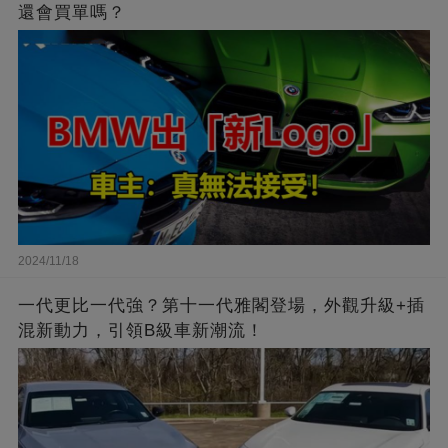
還會買單嗎？
2024/11/18
一代更比一代強？第十一代雅閣登場，外觀升級+插
混新動力，引領B級車新潮流！