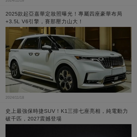
2024/11/18
2025款起亞嘉華定妝照曝光！專屬四座豪華布局
+3.5L V6引擎，賽那壓力山大！
2024/11/18
史上最強保時捷SUV！K1三排七座亮相，純電動力
破千匹，2027震撼登場