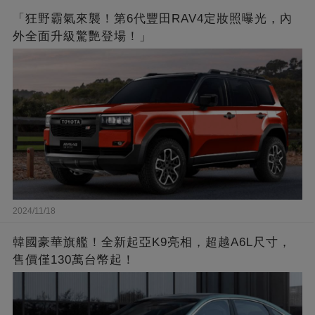
「狂野霸氣來襲！第6代豐田RAV4定妝照曝光，內
外全面升級驚艷登場！」
2024/11/18
韓國豪華旗艦！全新起亞K9亮相，超越A6L尺寸，
售價僅130萬台幣起！