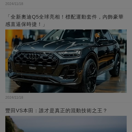
2024/11/18
「全新奧迪Q5全球亮相！標配運動套件，內飾豪華
感直逼保時捷！」
2024/11/18
豐田VS本田：誰才是真正的混動技術之王？