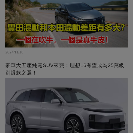
2024/11/18
豪華大五座純電SUV來襲：理想L6有望成為25萬級
別爆款之選！