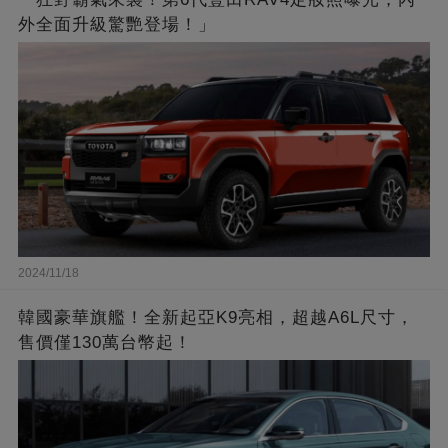
外全面升級驚艷登場！」
2024/11/18
韓國豪華旗艦！全新起亞K9亮相，超越A6L尺寸，
售價僅130萬台幣起！