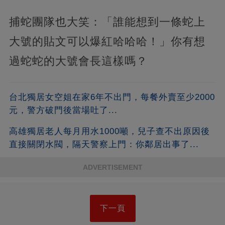
捕蛇團隊也大笑：「誰能想到一條蛇上
大號的貼文可以爆紅哈哈哈！」你有想
過蛇蛇的大號會長這樣嗎？
台北獨居女空姐在家6年不出門，每餐外賣至少2000
元，警方破門後當場吐了...
高雄獨居老人每月用水1000噸，兒子查不出原因後
直接關閉水閥，隔天警察上門：你鄰居出事了...
ADVERTISEMENT
下一頁