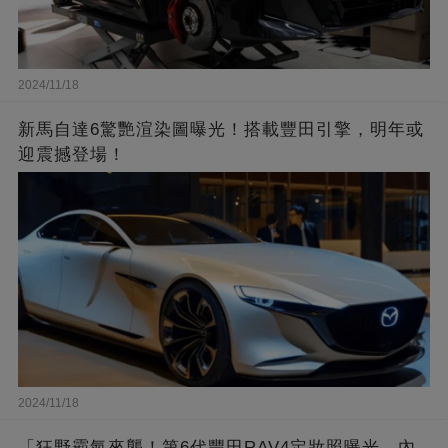
2024/11/18
新馬自達6驚艷渲染圖曝光！搭載豐田引擎，明年或
迎震撼登場！
2024/11/18
「狂野霸氣來襲！第6代豐田RAV4定妝照曝光，內