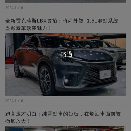
2024/11/18
全新雷克薩斯LBX實拍：時尚外觀+1.5L混動系統，
盡顯豪華緊湊魅力！
略過
2024/11/18
跑高速才明白：純電動車的短板，在燃油車面前被
徹底放大！