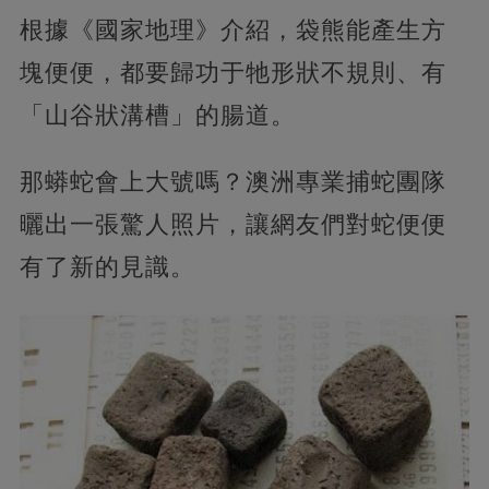
根據《國家地理》介紹，袋熊能產生方
塊便便，都要歸功于牠形狀不規則、有
「山谷狀溝槽」的腸道。
那蟒蛇會上大號嗎？澳洲專業捕蛇團隊
曬出一張驚人照片，讓網友們對蛇便便
有了新的見識。