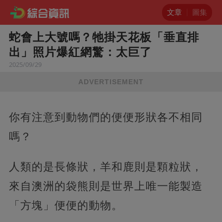
文章
圖集
蛇會上大號嗎？牠掛天花板「垂直排
出」照片爆紅網驚：太巨了
2025/09/29
ADVERTISEMENT
你有注意到動物們的便便形狀各不相同
嗎？
人類的是長條狀，羊和鹿則是顆粒狀，
來自澳洲的袋熊則是世界上唯一能製造
「方塊」便便的動物。