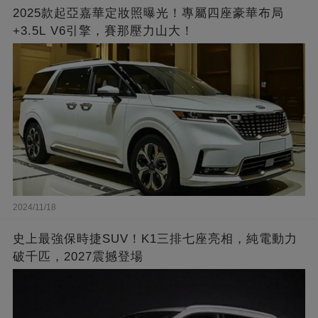
2025款起亞嘉華定妝照曝光！專屬四座豪華布局
+3.5L V6引擎，賽那壓力山大！
2024/11/18
史上最強保時捷SUV！K1三排七座亮相，純電動力
破千匹，2027震撼登場