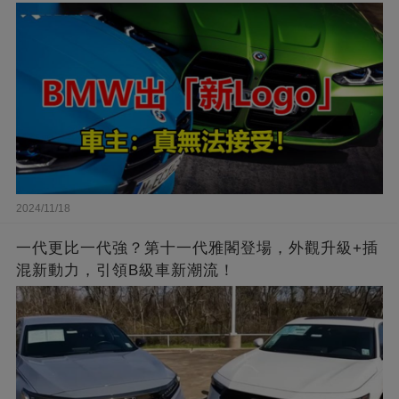
2024/11/18
一代更比一代強？第十一代雅閣登場，外觀升級+插
混新動力，引領B級車新潮流！