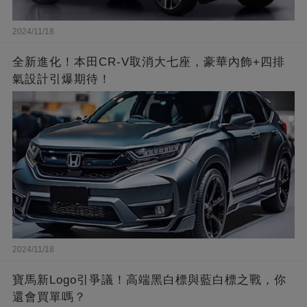
2024/11/18
全新進化！本田CR-V取消大七座，豪華內飾+四排
氣設計引爆期待！
2024/11/18
寶馬新Logo引爭議！高端黑白標與藍白標之戰，你
還會買單嗎？