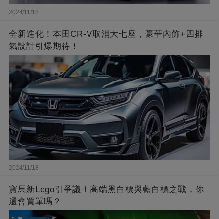
2024/11/18
全新進化！本田CR-V取消大七座，豪華內飾+四排
氣設計引爆期待！
2024/11/18
寶馬新Logo引爭議！高端黑白標與藍白標之戰，你
還會買單嗎？