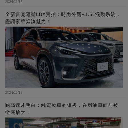
2024/11/18
全新雷克薩斯LBX實拍：時尚外觀+1.5L混動系統，
盡顯豪華緊湊魅力！
2024/11/18
跑高速才明白：純電動車的短板，在燃油車面前被
徹底放大！