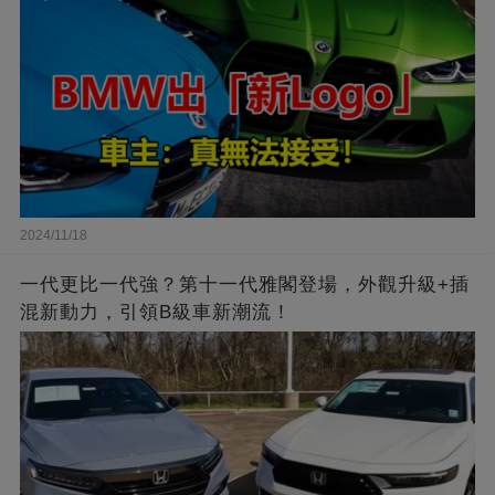
2024/11/18
一代更比一代強？第十一代雅閣登場，外觀升級+插
混新動力，引領B級車新潮流！