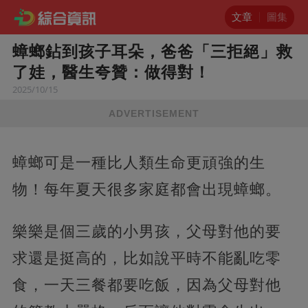
文章
圖集
蟑螂鉆到孩子耳朵，爸爸「三拒絕」救
了娃，醫生夸贊：做得對！
2025/10/15
ADVERTISEMENT
蟑螂可是一種比人類生命更頑強的生
物！每年夏天很多家庭都會出現蟑螂。
樂樂是個三歲的小男孩，父母對他的要
求還是挺高的，比如說平時不能亂吃零
食，一天三餐都要吃飯，因為父母對他