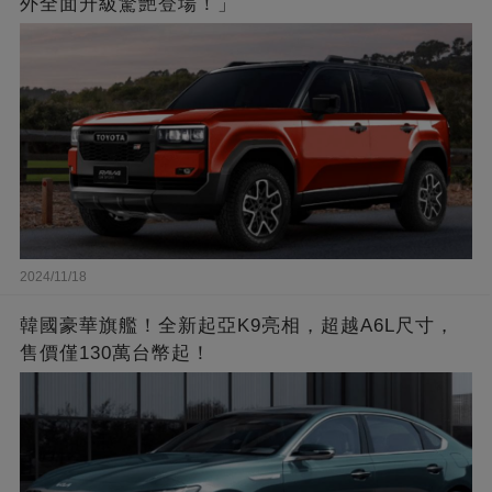
外全面升級驚艷登場！」
2024/11/18
韓國豪華旗艦！全新起亞K9亮相，超越A6L尺寸，
售價僅130萬台幣起！