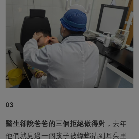
03
醫生卻說爸爸的三個拒絕做得對，
去年
他們就見過一個孩子被蟑螂鉆到耳朵里