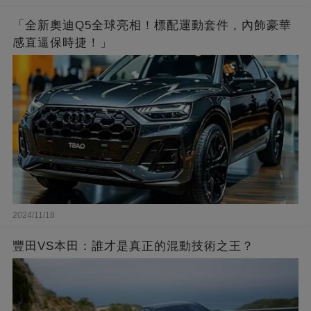
「全新奧迪Q5全球亮相！標配運動套件，內飾豪華
感直逼保時捷！」
2024/11/18
豐田VS本田：誰才是真正的混動技術之王？