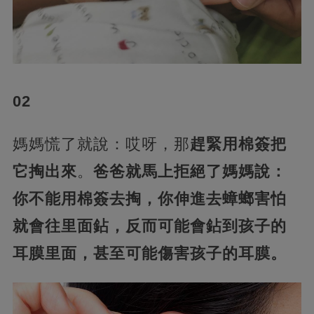
02
媽媽慌了就說：哎呀，那
趕緊用棉簽把
它掏出來
。
爸爸就馬上拒絕了媽媽說：
你不能用棉簽去掏，你伸進去蟑螂害怕
就會往里面鉆，反而可能會鉆到孩子的
耳膜里面，甚至可能傷害孩子的耳膜。