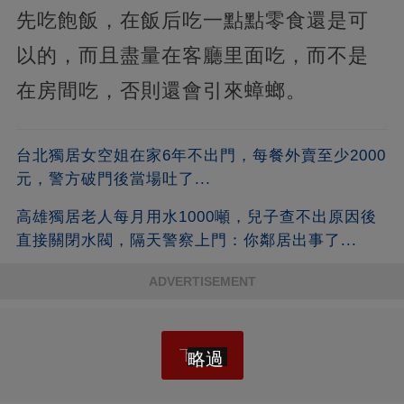
先吃飽飯，在飯后吃一點點零食還是可
以的，而且盡量在客廳里面吃，而不是
在房間吃，否則還會引來蟑螂。
台北獨居女空姐在家6年不出門，每餐外賣至少2000
元，警方破門後當場吐了...
高雄獨居老人每月用水1000噸，兒子查不出原因後
直接關閉水閥，隔天警察上門：你鄰居出事了...
ADVERTISEMENT
下一頁
略過