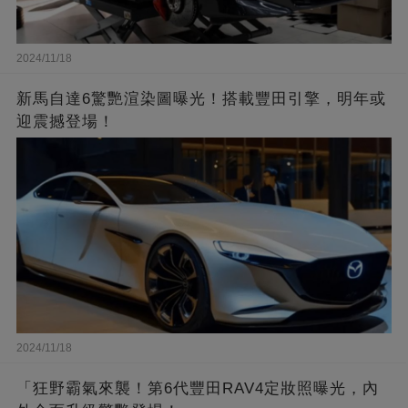
2024/11/18
新馬自達6驚艷渲染圖曝光！搭載豐田引擎，明年或
迎震撼登場！
2024/11/18
「狂野霸氣來襲！第6代豐田RAV4定妝照曝光，內