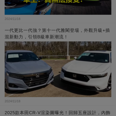
2024/11/18
一代更比一代強？第十一代雅閣登場，外觀升級+插
混新動力，引領B級車新潮流！
2024/11/18
2025款本田CR-V渲染圖曝光！回歸五座設計，內飾