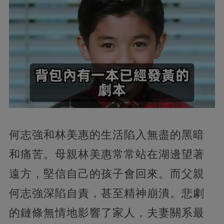
何志強和林美惠的生活陷入無盡的黑暗
和痛苦。母親林美惠常常站在湖邊望著
遠方，堅信自己的孩子會回來。而父親
何志強深陷自責，甚至精神崩潰。悲劇
的鏈條無情地影響了家人，夫妻關系最