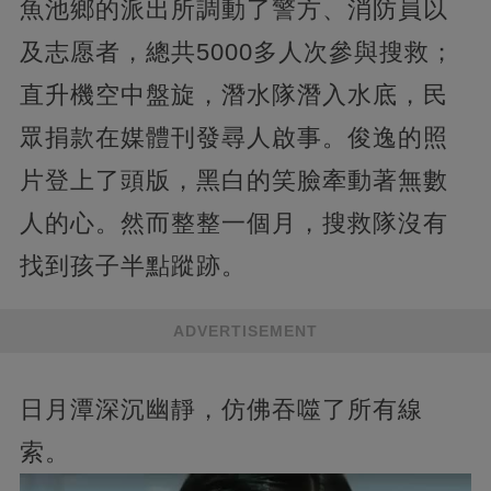
魚池鄉的派出所調動了警方、消防員以
及志愿者，總共5000多人次參與搜救；
直升機空中盤旋，潛水隊潛入水底，民
眾捐款在媒體刊發尋人啟事。俊逸的照
片登上了頭版，黑白的笑臉牽動著無數
人的心。然而整整一個月，搜救隊沒有
找到孩子半點蹤跡。
ADVERTISEMENT
日月潭深沉幽靜，仿佛吞噬了所有線
索。