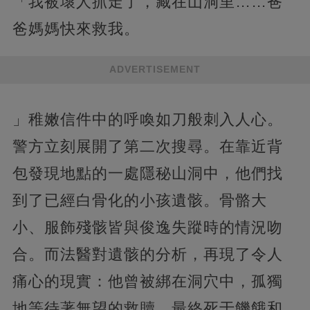
「我被壞人抓走了，藏在山洞里……爸
爸媽媽快來救我。
ADVERTISEMENT
」稚嫩信件中的呼喚如刀般刺入人心。
警方立刻展開了第二次搜尋。在靠近背
包發現地點的一處隱秘山洞中，他們找
到了已經白骨化的小孩遺骸。骨骼大
小、服飾殘骸皆與俊逸失蹤時的情況吻
合。而法醫對遺骸的分析，再現了令人
痛心的現實：他曾被綁在洞穴中，孤獨
地等待著無望的救贖，最終死于饑餓和