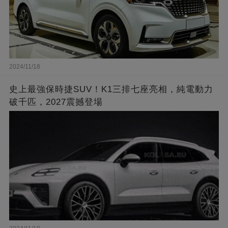
2024/11/18
史上最強保時捷SUV！K1三排七座亮相，純電動力
破千匹，2027震撼登場