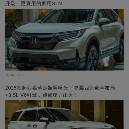
升級，更實用的家用SUV
2024/11/18
2025款起亞嘉華定妝照曝光！專屬四座豪華布局
+3.5L V6引擎，賽那壓力山大！