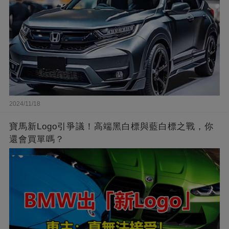
2024/11/18
寶馬新Logo引爭議！高端黑白標與藍白標之戰，你
還會買單嗎？