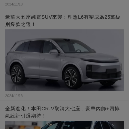
2024/11/18
豪華大五座純電SUV來襲：理想L6有望成為25萬級
別爆款之選！
2024/11/18
全新進化！本田CR-V取消大七座，豪華內飾+四排
氣設計引爆期待！