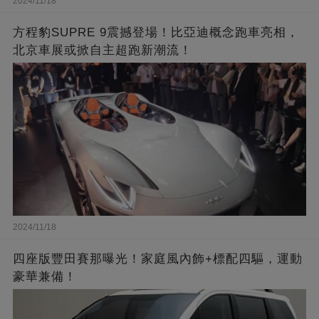
2024/11/18
方程豹SUPRE 9震撼登場！比亞迪概念跑車亮相，
北京車展或掀自主超跑新潮流！
2024/11/18
四座版豐田賽那曝光！家庭風內飾+標配四驅，運動
豪華兼備！