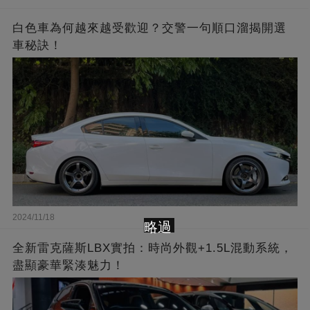
白色車為何越來越受歡迎？交警一句順口溜揭開選
車秘訣！
2024/11/18
略過
全新雷克薩斯LBX實拍：時尚外觀+1.5L混動系統，
盡顯豪華緊湊魅力！