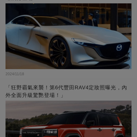
2024/11/18
「狂野霸氣來襲！第6代豐田RAV4定妝照曝光，內
外全面升級驚艷登場！」