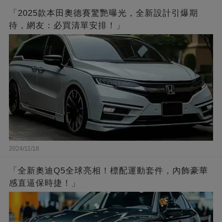
「2025款本田奧德賽驚艷曝光，全新設計引爆期
待，網友：必買清單安排！」
2024/11/18
「全新奧迪Q5全球亮相！標配運動套件，內飾豪華
感直逼保時捷！」