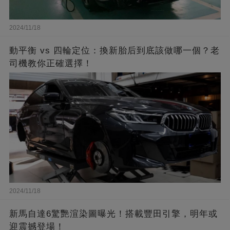
2024/11/18
動平衡 vs 四輪定位：換新胎后到底該做哪一個？老
司機教你正確選擇！
2024/11/18
新馬自達6驚艷渲染圖曝光！搭載豐田引擎，明年或
迎震撼登場！