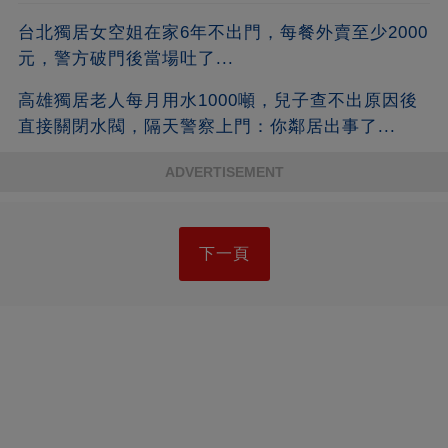
台北獨居女空姐在家6年不出門，每餐外賣至少2000
元，警方破門後當場吐了...
高雄獨居老人每月用水1000噸，兒子查不出原因後
直接關閉水閥，隔天警察上門：你鄰居出事了...
ADVERTISEMENT
下一頁