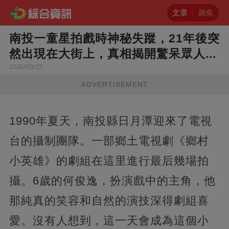
文章
圖集
南投一童星拍戲時神秘失蹤，21年後突
然出現在大街上，真相揭開驚呆眾人...
2026/03/25
ADVERTISEMENT
1990年夏天，南投縣日月潭迎來了電視
台的攝制團隊。一部鄉土電視劇《鄉村
小英雄》的劇組在這里進行最后幾場拍
攝。6歲的何俊逸，扮演戲中的主角，他
那純真的笑容和自然的演技深得劇組喜
愛。沒有人想到，這一天會成為這個小