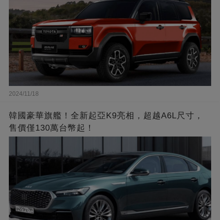
2024/11/18
韓國豪華旗艦！全新起亞K9亮相，超越A6L尺寸，
售價僅130萬台幣起！