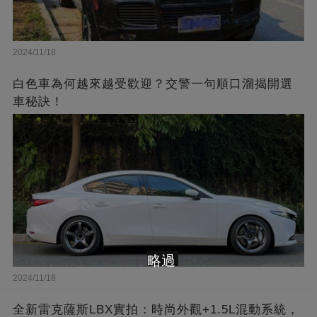
2024/11/18
白色車為何越來越受歡迎？交警一句順口溜揭開選
車秘訣！
略過
2024/11/18
全新雷克薩斯LBX實拍：時尚外觀+1.5L混動系統，