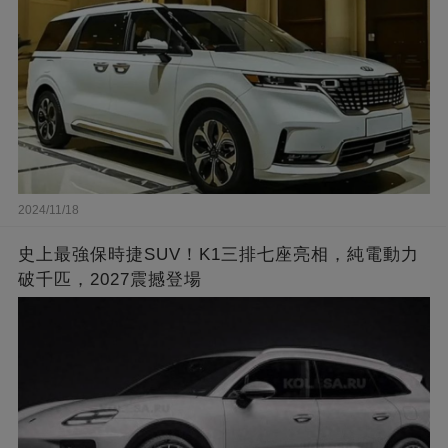
2024/11/18
史上最強保時捷SUV！K1三排七座亮相，純電動力
破千匹，2027震撼登場