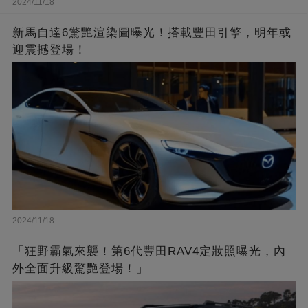
2024/11/18
新馬自達6驚艷渲染圖曝光！搭載豐田引擎，明年或
迎震撼登場！
2024/11/18
「狂野霸氣來襲！第6代豐田RAV4定妝照曝光，內
外全面升級驚艷登場！」