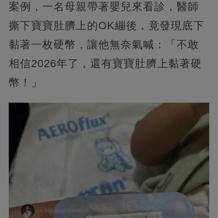
案例，一名母親帶著嬰兒來看診，醫師
撕下寶寶肚臍上的OK繃後，竟發現底下
黏著一枚硬幣，讓他無奈氣喊：「不敢
相信2026年了，還有寶寶肚臍上黏著硬
幣！」