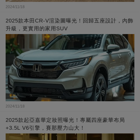
2024/11/18
2025款本田CR-V渲染圖曝光！回歸五座設計，內飾
升級，更實用的家用SUV
2024/11/18
2025款起亞嘉華定妝照曝光！專屬四座豪華布局
+3.5L V6引擎，賽那壓力山大！