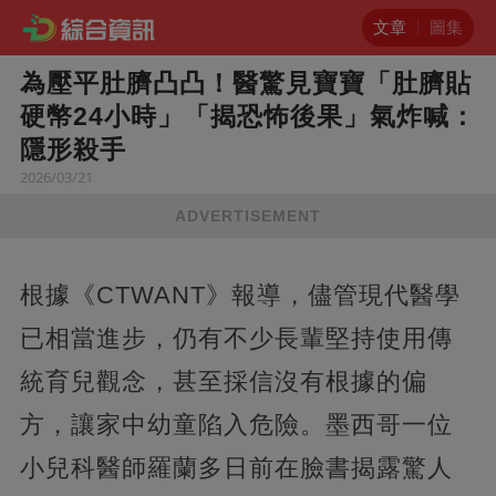
文章
圖集
為壓平肚臍凸凸！醫驚見寶寶「肚臍貼
硬幣24小時」「揭恐怖後果」氣炸喊：
隱形殺手
2026/03/21
ADVERTISEMENT
根據《CTWANT》報導，儘管現代醫學
已相當進步，仍有不少長輩堅持使用傳
統育兒觀念，甚至採信沒有根據的偏
方，讓家中幼童陷入危險。墨西哥一位
小兒科醫師羅蘭多日前在臉書揭露驚人