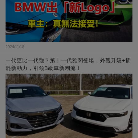
2024/11/18
一代更比一代強？第十一代雅閣登場，外觀升級+插
混新動力，引領B級車新潮流！