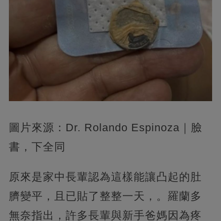
圖片來源：Dr. Rolando Espinoza｜臉
書，下全同
原來是家中長輩認為這樣能讓凸起的肚
臍變平，且已貼了整整一天，。羅蘭多
無奈指出，許多長輩與新手爸媽因為疼