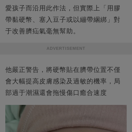
愛孩子而沿用此作法，但實際上「用膠
帶黏硬幣、塞入豆子或以繃帶綑綁」對
于改善臍疝氣毫無幫助。
ADVERTISEMENT
他嚴正警告，將硬幣貼在臍帶位置不僅
會大幅提高皮膚感染及過敏的機率，局
部過于潮濕還會拖慢傷口癒合速度