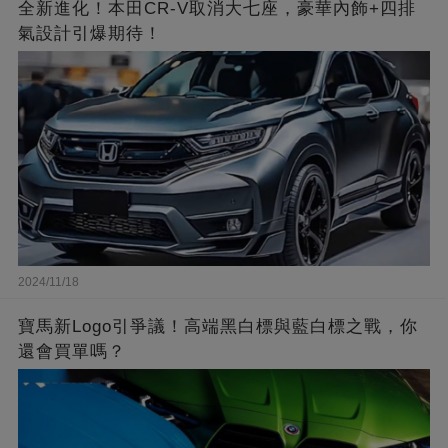
全新進化！本田CR-V取消大七座，豪華內飾+四排
氣設計引爆期待！
2024/11/18
寶馬新Logo引爭議！高端黑白標與藍白標之戰，你
還會買單嗎？