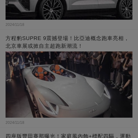
2024/11/18
方程豹SUPRE 9震撼登場！比亞迪概念跑車亮相，
北京車展或掀自主超跑新潮流！
2024/11/18
四座版豐田賽那曝光！家庭風內飾+標配四驅，運動