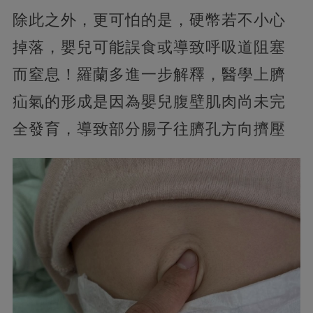
除此之外，更可怕的是，硬幣若不小心
掉落，嬰兒可能誤食或導致呼吸道阻塞
而窒息！羅蘭多進一步解釋，醫學上臍
疝氣的形成是因為嬰兒腹壁肌肉尚未完
全發育，導致部分腸子往臍孔方向擠壓