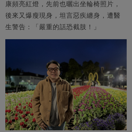
康頻亮紅燈，先前也曬出坐輪椅照片，
後來又爆瘦現身，坦言惡疾纏身，遭醫
生警告：「嚴重的話恐截肢！」