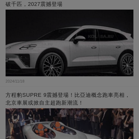
破千匹，2027震撼登場
2024/11/18
方程豹SUPRE 9震撼登場！比亞迪概念跑車亮相，
北京車展或掀自主超跑新潮流！