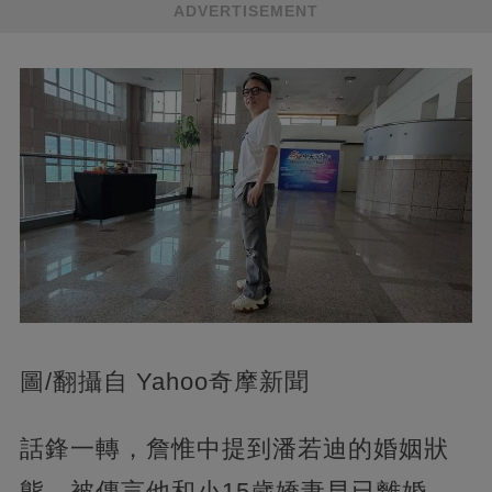
ADVERTISEMENT
圖/翻攝自 Yahoo奇摩新聞
話鋒一轉，詹惟中提到潘若迪的婚姻狀
態，被傳言他和小15歲嬌妻早已離婚，