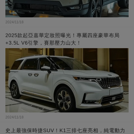
2024/11/18
2025款起亞嘉華定妝照曝光！專屬四座豪華布局
+3.5L V6引擎，賽那壓力山大！
2024/11/18
史上最強保時捷SUV！K1三排七座亮相，純電動力