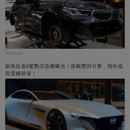
2024/11/18
新馬自達6驚艷渲染圖曝光！搭載豐田引擎，明年或
迎震撼登場！