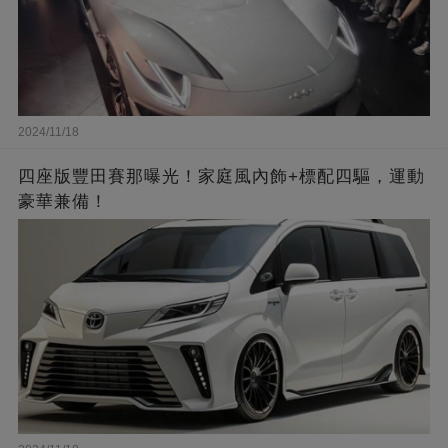
2024/11/18
四座版豐田賽那曝光！家庭風內飾+標配四驅，運動
豪華兼備！