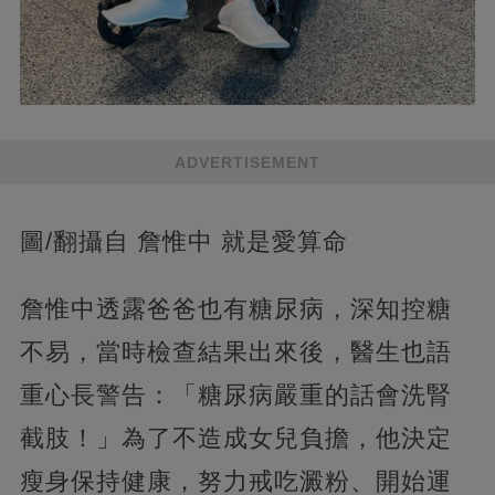
ADVERTISEMENT
圖/翻攝自 詹惟中 就是愛算命
詹惟中透露爸爸也有糖尿病，深知控糖
不易，當時檢查結果出來後，醫生也語
重心長警告：「糖尿病嚴重的話會洗腎
截肢！」為了不造成女兒負擔，他決定
瘦身保持健康，努力戒吃澱粉、開始運