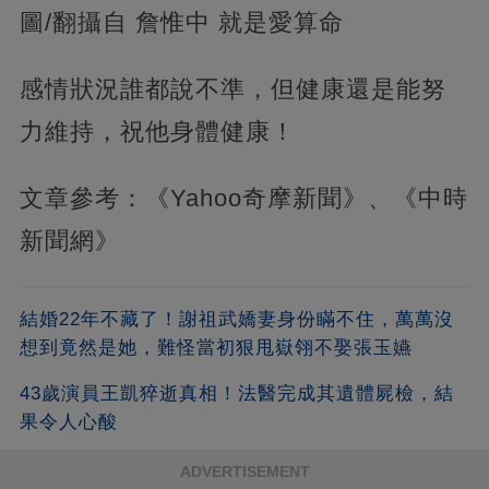
圖/翻攝自 詹惟中 就是愛算命
感情狀況誰都說不準，但健康還是能努
力維持，祝他身體健康！
文章參考：《Yahoo奇摩新聞》、《中時
新聞網》
結婚22年不藏了！謝祖武嬌妻身份瞞不住，萬萬沒
想到竟然是她，難怪當初狠甩嶽翎不娶張玉嬿
43歲演員王凱猝逝真相！法醫完成其遺體屍檢，結
果令人心酸
ADVERTISEMENT