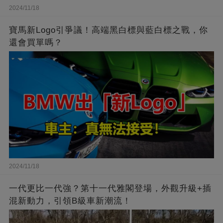
2024/11/18
寶馬新Logo引爭議！高端黑白標與藍白標之戰，你
還會買單嗎？
2024/11/18
一代更比一代強？第十一代雅閣登場，外觀升級+插
混新動力，引領B級車新潮流！