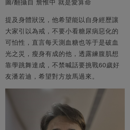
圖/翻攝自 詹惟中 就是愛算命
提及身體狀況，他希望能以自身經歷讓
大家引以為戒，不要小看糖尿病惡化的
可怕性，直言每天測血糖也等于是破血
光之災，瘦身有成的他，透露練腹肌想
靠學跳舞達成，不禁喊話要挑戰60歲好
友潘若迪，希望對方放馬過來。