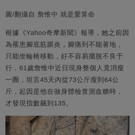
圖/翻攝自 詹惟中 就是愛算命
根據《Yahoo奇摩新聞》報導，她之前因
為罹患腳底筋膜炎，腳痛到不能著地，
只能坐輪椅移動，好不容易擺脫不良于
行，61歲詹惟中近日現身整個人竟消瘦
一圈，坦言45天內從73公斤瘦到64公
斤，起因是他在做身體檢查測血糖時，
才發現指數飆到135。