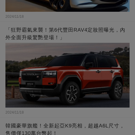
2024/11/18
「狂野霸氣來襲！第6代豐田RAV4定妝照曝光，內
外全面升級驚艷登場！」
2024/11/18
韓國豪華旗艦！全新起亞K9亮相，超越A6L尺寸，
售價僅130萬台幣起！