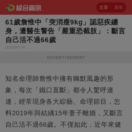
文章
圖集
61歲詹惟中「突消瘦9kg」認惡疾纏
身，遭醫生警告「嚴重恐截肢」：斷言
自己活不過66歲
2025/07/14
ADVERTISEMENT
知名命理師詹惟中擁有幽默風趣的形
象，每次「鐵口直斷」都令人驚呼連
連，經常現身各大綜藝、命理節目，怎
料2019年與結縭15年妻子離婚，又斷言
自己活不過66歲。不僅如此，近年來健