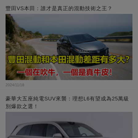
豐田VS本田：誰才是真正的混動技術之王？
2024/11/18
豪華大五座純電SUV來襲：理想L6有望成為25萬級
別爆款之選！