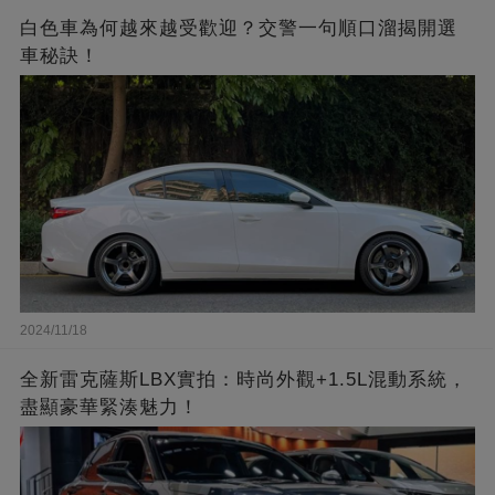
白色車為何越來越受歡迎？交警一句順口溜揭開選
車秘訣！
2024/11/18
全新雷克薩斯LBX實拍：時尚外觀+1.5L混動系統，
盡顯豪華緊湊魅力！