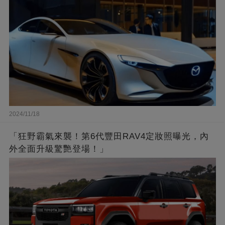
2024/11/18
「狂野霸氣來襲！第6代豐田RAV4定妝照曝光，內
外全面升級驚艷登場！」