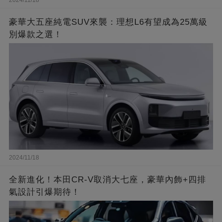
2024/11/18
豪華大五座純電SUV來襲：理想L6有望成為25萬級
別爆款之選！
2024/11/18
全新進化！本田CR-V取消大七座，豪華內飾+四排
氣設計引爆期待！