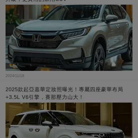
2024/11/18
2025款起亞嘉華定妝照曝光！專屬四座豪華布局
+3.5L V6引擎，賽那壓力山大！