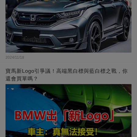
2024/11/18
寶馬新Logo引爭議！高端黑白標與藍白標之戰，你
還會買單嗎？