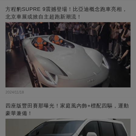
方程豹SUPRE 9震撼登場！比亞迪概念跑車亮相，
北京車展或掀自主超跑新潮流！
2024/11/18
四座版豐田賽那曝光！家庭風內飾+標配四驅，運動
豪華兼備！