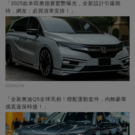
「2025款本田奧德賽驚艷曝光，全新設計引爆期
待，網友：必買清單安排！」
2024/11/18
「全新奧迪Q5全球亮相！標配運動套件，內飾豪華
感直逼保時捷！」