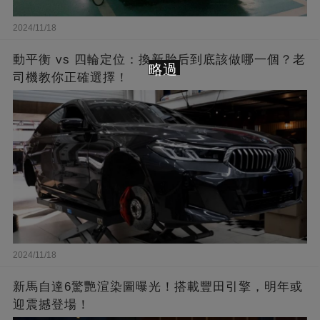
2024/11/18
動平衡 vs 四輪定位：換新胎后到底該做哪一個？老
略過
司機教你正確選擇！
2024/11/18
新馬自達6驚艷渲染圖曝光！搭載豐田引擎，明年或
迎震撼登場！