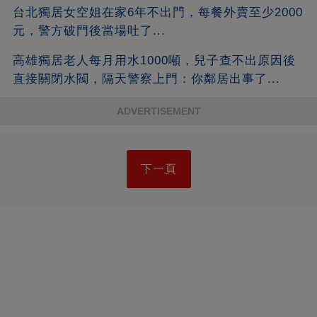
台北獨居女空姐在家6年不出門，每餐外賣至少2000
元，警方破門後當場吐了...
高雄獨居老人每月用水1000噸，兒子查不出原因後
直接關閉水閥，隔天警察上門：你鄰居出事了...
ADVERTISEMENT
下一頁