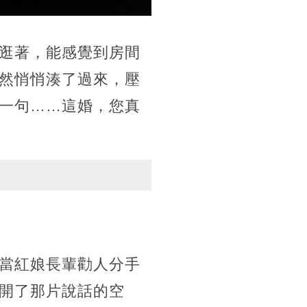
逛著，能感覺到房間
然悄悄湊了過來，壓
一句……這婚，您真
當紅娘長輩勸人分手
開了那片說話的空