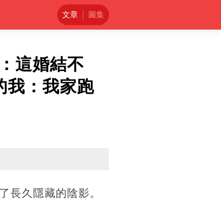
文章
圖集
：這婚結不
的我：我家跑
了長久隱藏的陰影。