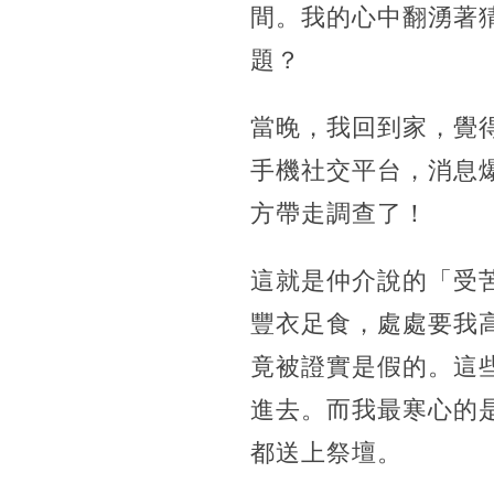
間。我的心中翻湧著
題？
當晚，我回到家，覺
手機社交平台，消息
方帶走調查了！
這就是仲介說的「受
豐衣足食，處處要我
竟被證實是假的。這
進去。而我最寒心的
都送上祭壇。