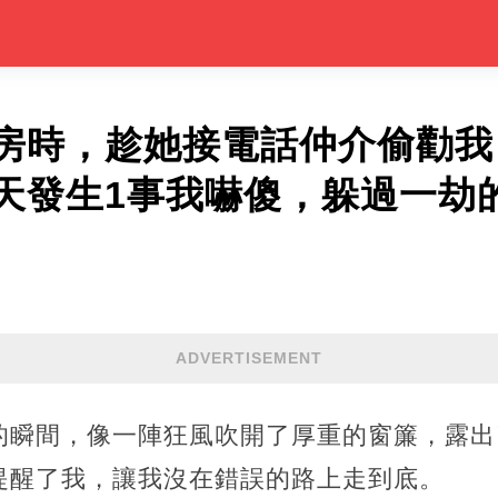
房時，趁她接電話仲介偷勸我
天發生1事我嚇傻，躲過一劫
ADVERTISEMENT
的瞬間，像一陣狂風吹開了厚重的窗簾，露出
提醒了我，讓我沒在錯誤的路上走到底。