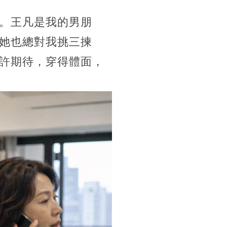
。王凡是我的男朋
她也總對我挑三揀
許期待，穿得體面，