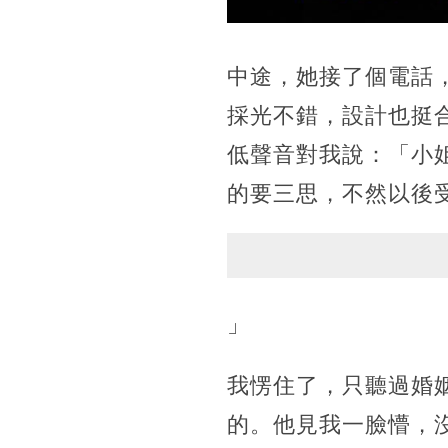
中途，她接了個電話
採光不錯，設計也挺
低聲音對我說：「小
的要三思，不然以後
」
我愣住了，只聽過婚
的。他見我一臉懵，