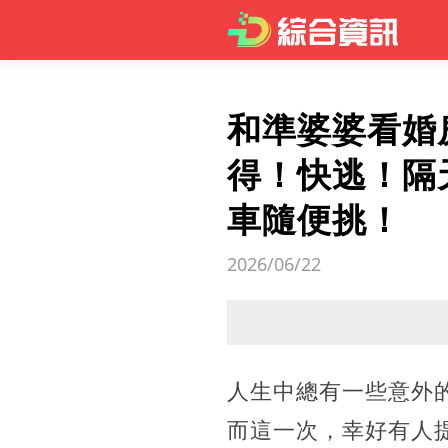
和準婆婆看婚
得！快逃！隔
車隨便挑！
2026/06/22
人生中總有一些意外
而這一次，幸好有人