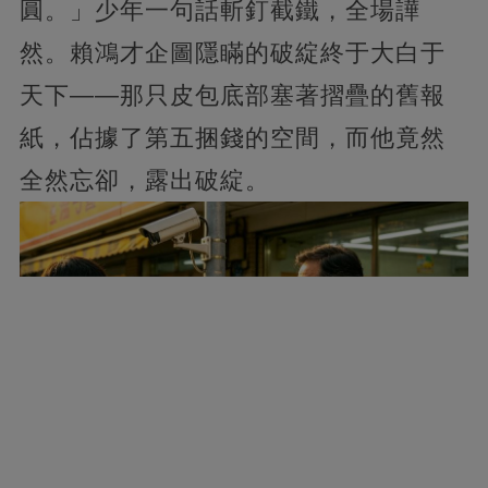
圓。」少年一句話斬釘截鐵，全場譁
然。賴鴻才企圖隱瞞的破綻終于大白于
天下——那只皮包底部塞著摺疊的舊報
紙，佔據了第五捆錢的空間，而他竟然
全然忘卻，露出破綻。