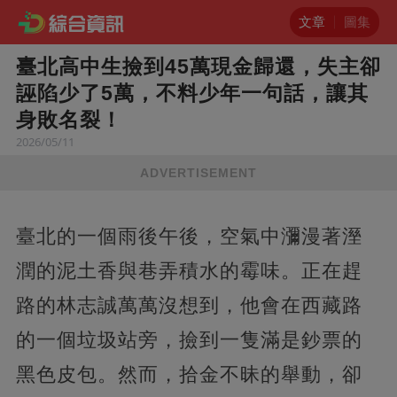
文章
圖集
臺北高中生撿到45萬現金歸還，失主卻
誣陷少了5萬，不料少年一句話，讓其
身敗名裂！
2026/05/11
ADVERTISEMENT
臺北的一個雨後午後，空氣中瀰漫著溼
潤的泥土香與巷弄積水的霉味。正在趕
路的林志誠萬萬沒想到，他會在西藏路
的一個垃圾站旁，撿到一隻滿是鈔票的
黑色皮包。然而，拾金不昧的舉動，卻