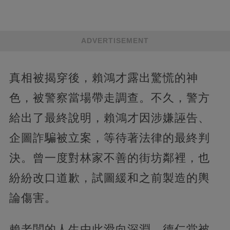
ADVERTISEMENT
真相被揭穿後，賴鴻才露出驚慌的神
色，被警察當場帶走調查。不久，警方
給出了最終說明，賴鴻才因涉嫌誣告、
企圖詐騙被立案，等待著法律的最終判
決。曾一度對林家不善的街坊鄰裡，也
紛紛改口道歉，試圖緩和之前製造的輿
論傷害。
賴老闆的人生由此滑向深淵，德仁堂被