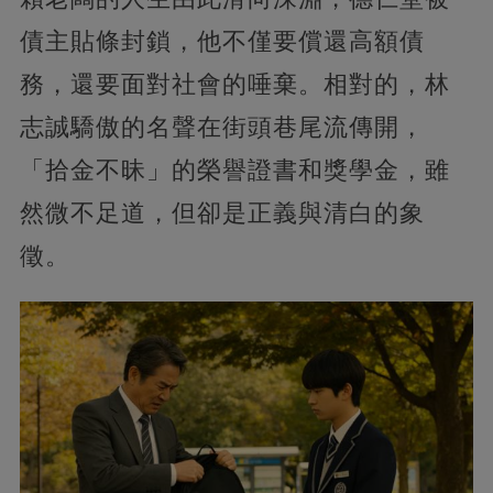
債主貼條封鎖，他不僅要償還高額債
務，還要面對社會的唾棄。相對的，林
志誠驕傲的名聲在街頭巷尾流傳開，
「拾金不昧」的榮譽證書和獎學金，雖
然微不足道，但卻是正義與清白的象
徵。