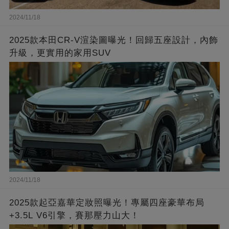
2024/11/18
2025款本田CR-V渲染圖曝光！回歸五座設計，內飾
升級，更實用的家用SUV
2024/11/18
2025款起亞嘉華定妝照曝光！專屬四座豪華布局
+3.5L V6引擎，賽那壓力山大！