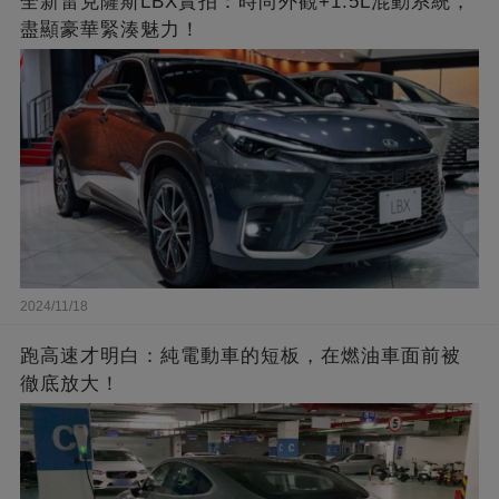
全新雷克薩斯LBX實拍：時尚外觀+1.5L混動系統，
盡顯豪華緊湊魅力！
2024/11/18
跑高速才明白：純電動車的短板，在燃油車面前被
徹底放大！