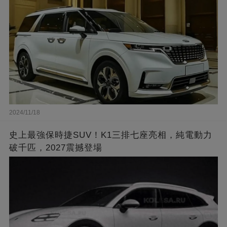
2024/11/18
史上最強保時捷SUV！K1三排七座亮相，純電動力
破千匹，2027震撼登場