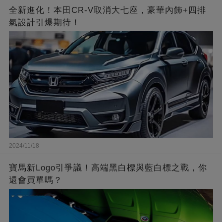
全新進化！本田CR-V取消大七座，豪華內飾+四排
氣設計引爆期待！
2024/11/18
寶馬新Logo引爭議！高端黑白標與藍白標之戰，你
還會買單嗎？