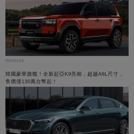
2024/11/18
韓國豪華旗艦！全新起亞K9亮相，超越A6L尺寸，
售價僅130萬台幣起！