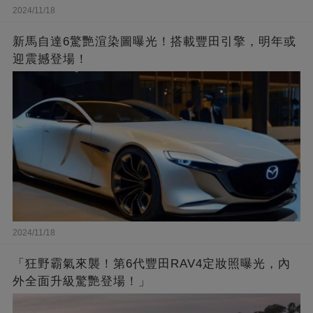
2024/11/18
新馬自達6驚艷渲染圖曝光！搭載豐田引擎，明年或
迎震撼登場！
2024/11/18
「狂野霸氣來襲！第6代豐田RAV4定妝照曝光，內
外全面升級驚艷登場！」