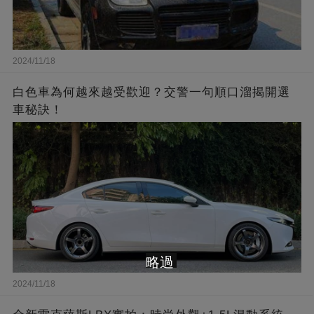
2024/11/18
白色車為何越來越受歡迎？交警一句順口溜揭開選
車秘訣！
略過
2024/11/18