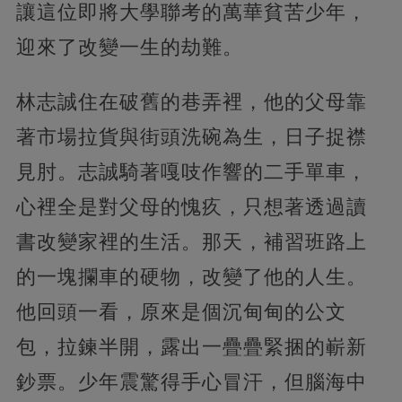
讓這位即將大學聯考的萬華貧苦少年，
迎來了改變一生的劫難。
林志誠住在破舊的巷弄裡，他的父母靠
著市場拉貨與街頭洗碗為生，日子捉襟
見肘。志誠騎著嘎吱作響的二手單車，
心裡全是對父母的愧疚，只想著透過讀
書改變家裡的生活。那天，補習班路上
的一塊攔車的硬物，改變了他的人生。
他回頭一看，原來是個沉甸甸的公文
包，拉鍊半開，露出一疊疊緊捆的嶄新
鈔票。少年震驚得手心冒汗，但腦海中