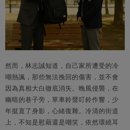
然而，林志誠知道，自己家所遭受的冷
嘲熱諷，那些無法挽回的傷害，並不會
因為真相大白徹底消失。晚風侵襲，在
幽暗的巷子旁，單車鈴聲叮鈴作響，少
年挺直了身影，心緒復雜。冷清的街道
上，不知是慰藉還是嘲笑，依然環繞耳