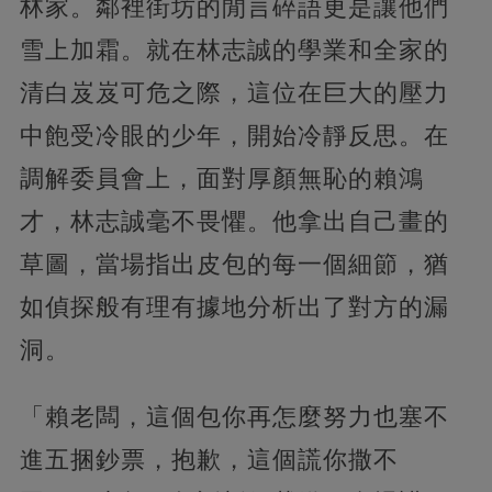
林家。鄰裡街坊的閒言碎語更是讓他們
雪上加霜。就在林志誠的學業和全家的
清白岌岌可危之際，這位在巨大的壓力
中飽受冷眼的少年，開始冷靜反思。在
調解委員會上，面對厚顏無恥的賴鴻
才，林志誠毫不畏懼。他拿出自己畫的
草圖，當場指出皮包的每一個細節，猶
如偵探般有理有據地分析出了對方的漏
洞。
「賴老闆，這個包你再怎麼努力也塞不
進五捆鈔票，抱歉，這個謊你撒不