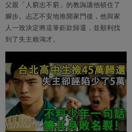
父親「人窮志不窮」的教誨讓他頓住了
腳步。忐忑不安地推開家門後，他與家
人一致決定將這筆鉅款歸還，並順利找
到了失主賴鴻才。