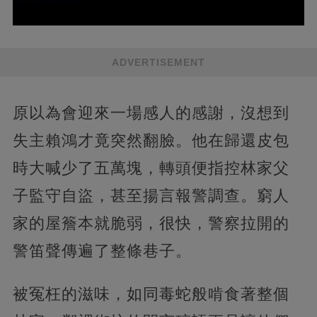
ADVERTISEMENT
原以為會迎來一場感人的感謝，沒想到
失主賴鴻才竟突然翻臉。他在歸還皮包
時大喊少了五萬塊，轉頭便指控林家父
子監守自盜，甚至揚言報警調查。窮人
家的屋簷本就脆弱，很快，警察拉開的
警笛聲傳遍了整條巷子。
被冤枉的滋味，如同毒蛇般啃食著整個