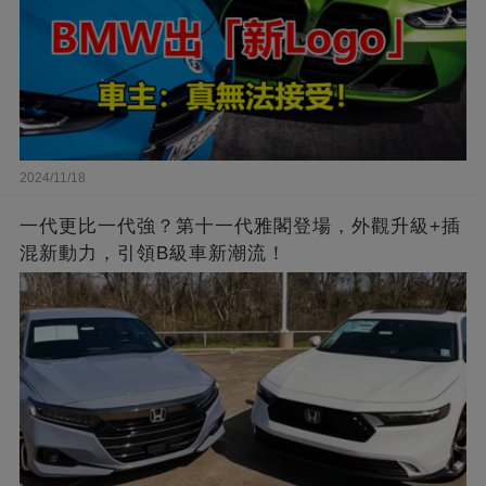
2024/11/18
一代更比一代強？第十一代雅閣登場，外觀升級+插
混新動力，引領B級車新潮流！