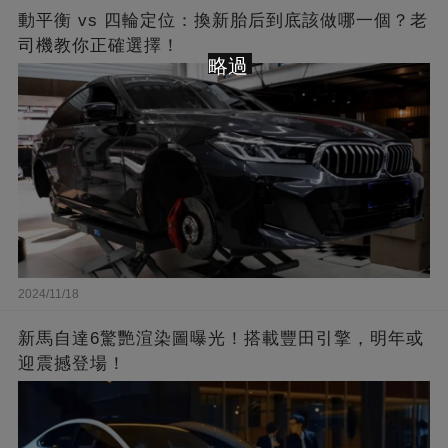
動平衡 vs 四輪定位：換新胎后到底該做哪一個？老
司機教你正確選擇！
略過
2024/11/18
新馬自達6驚艷渲染圖曝光！搭載豐田引擎，明年或
迎震撼登場！