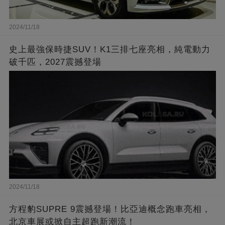
2024/11/18
史上最強保時捷SUV！K1三排七座亮相，純電動力
破千匹，2027震撼登場
2024/11/18
方程豹SUPRE 9震撼登場！比亞迪概念跑車亮相，
北京車展或掀自主超跑新潮流！