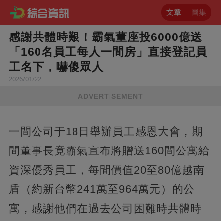
文章
圖集
感謝共體時艱！霸氣董座投6000億送
「160名員工每人一間房」直接登記員
工名下，嚇傻眾人
2026/01/22
ADVERTISEMENT
一間公司于18日舉辦員工感恩大會，期
間董事長竟霸氣宣布將贈送160間公寓給
資深優秀員工，每間價值20至80億越南
盾（約新台幣241萬至964萬元）的公
寓，感謝他們在過去公司困難時共體時