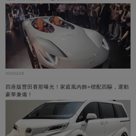
2024/11/18
四座版豐田賽那曝光！家庭風內飾+標配四驅，運動
豪華兼備！