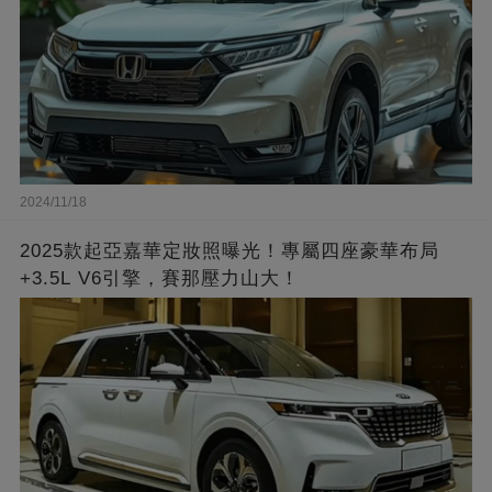
2024/11/18
2025款起亞嘉華定妝照曝光！專屬四座豪華布局
+3.5L V6引擎，賽那壓力山大！