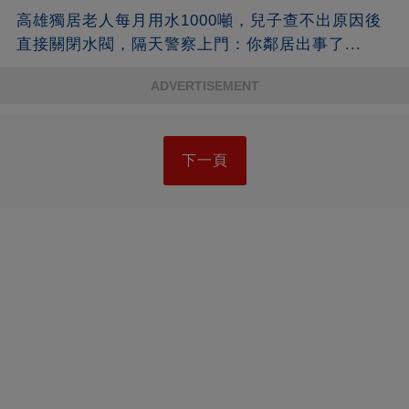
高雄獨居老人每月用水1000噸，兒子查不出原因後
直接關閉水閥，隔天警察上門：你鄰居出事了...
ADVERTISEMENT
下一頁