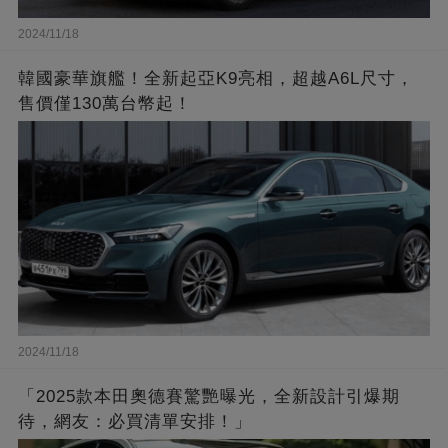
2024/11/18
韓國豪華旗艦！全新起亞K9亮相，超越A6L尺寸，
售價僅130萬台幣起！
2024/11/18
「2025款本田奧德賽驚艷曝光，全新設計引爆期
待，網友：必買清單安排！」