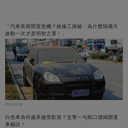
「汽車長期閒置危機？維修工揭秘：為什麼隔幾天
啟動一次才是明智之選！」
2024/11/18
白色車為何越來越受歡迎？交警一句順口溜揭開選
車秘訣！