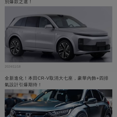
別爆款之選！
2024/11/18
全新進化！本田CR-V取消大七座，豪華內飾+四排
氣設計引爆期待！