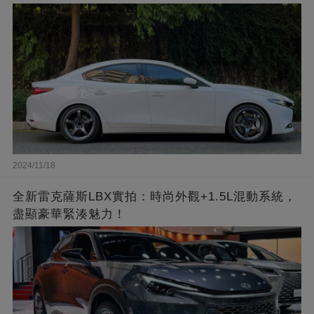
2024/11/18
全新雷克薩斯LBX實拍：時尚外觀+1.5L混動系統，
盡顯豪華緊湊魅力！