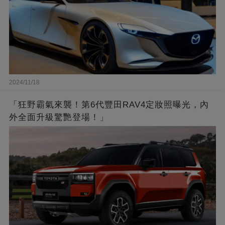
2024/11/18
「狂野霸氣來襲！第6代豐田RAV4定妝照曝光，內
外全面升級驚艷登場！」