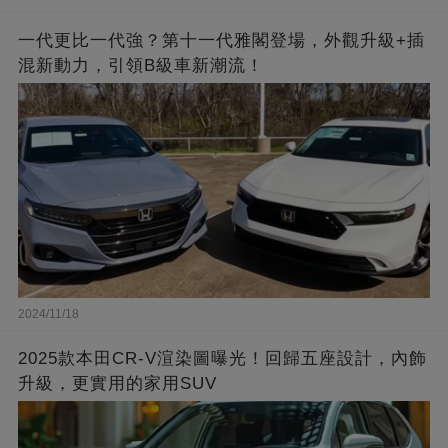
一代更比一代強？第十一代雅閣登場，外觀升級+插
混新動力，引領B級車新潮流！
2024/11/18
2025款本田CR-V渲染圖曝光！回歸五座設計，內飾
升級，更實用的家用SUV