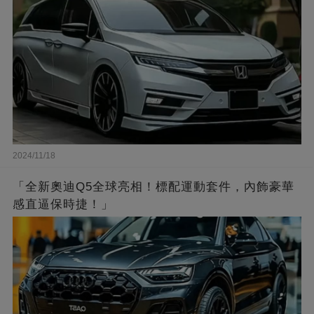
2024/11/18
「全新奧迪Q5全球亮相！標配運動套件，內飾豪華
感直逼保時捷！」