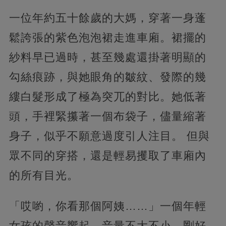
一位年約五十餘歲的大媽，穿著一身蓬
鬆誇張的紫色泡泡裙走進車廂。裙擺的
紗料早已過時，甚至幾處還掛著明顯的
勾絲痕跡，與她眼角的皺紋、發際的幾
縷白髮形成了極為突兀的對比。她低著
頭，手裡緊攥著一個布袋子，儘量縮著
身子，似乎不願意過度引人注目。 但與
眾不同的穿搭，還是輕易攫取了車廂內
的所有目光。
「哎喲，你看那個阿姨……」一個年輕
女孩的聲音響起，音量不大不小，剛好