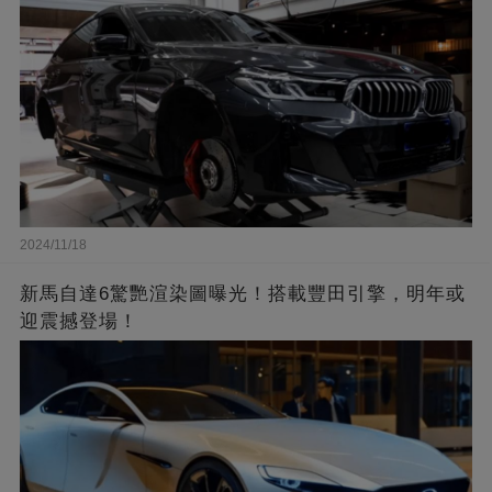
2024/11/18
新馬自達6驚艷渲染圖曝光！搭載豐田引擎，明年或
迎震撼登場！