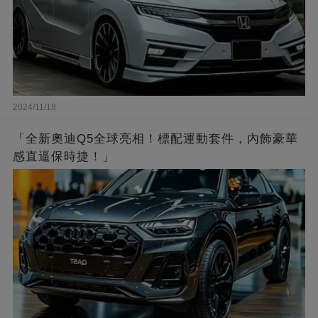
2024/11/18
「全新奧迪Q5全球亮相！標配運動套件，內飾豪華
感直逼保時捷！」