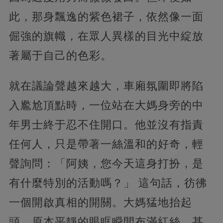
此，那身飄逸的紫色裙子，依然像一面
倔強的旗幟，在眾人異樣的目光中綻放
著屬于自己的色彩。
就在議論聲越來越大，車廂氛圍即將陷
入尷尬頂點時，一位站在大媽身旁的中
年男士終于忍不住開口。他並沒有指責
任何人，只是帶著一絲溫和的好奇，輕
聲詢問：「阿姨，您今天這身打扮，是
有什麼特別的活動嗎？」 這句話，彷彿
一個開啟真相的開關。大媽猛地抬起
頭，原本平靜的眼眶瞬間布滿紅絲，甚