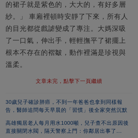
的裙子就是紫色的，大大的，有好多層
紗。」 車廂裡頓時安靜了下來，所有人
的目光都從戲謔變成了專注。大媽深吸
了一口氣，伸出手，輕輕撫平了裙擺上
根本不存在的褶皺，動作裡滿是珍視與
溫柔。
文章未完，點擊下一頁繼續
30歲兒子確診肺癌，不到一年爸爸也拿到同樣報
告，醫師追問每天早晨的「習慣」後全家突然沉默
高雄獨居老人每月用水1000噸，兒子查不出原因後
直接關閉水閥，隔天警察上門：你鄰居出事了...