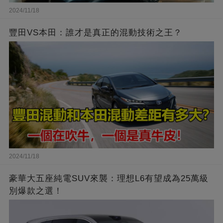
2024/11/18
豐田VS本田：誰才是真正的混動技術之王？
2024/11/18
豪華大五座純電SUV來襲：理想L6有望成為25萬級
別爆款之選！