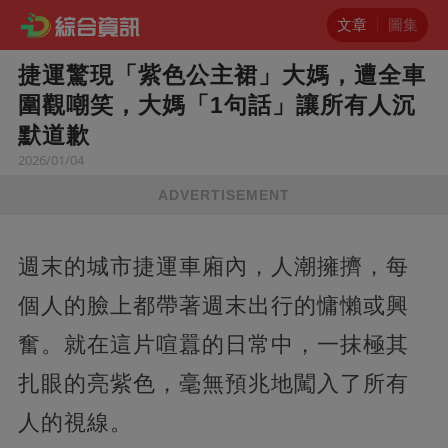
文章
圖集
捷運驚現「紫色公主裙」大媽，遭全車
圍觀嘲笑，大媽「1句話」讓所有人沉
默道歉
2026/01/04
ADVERTISEMENT
週末的城市捷運車廂內，人潮擁擠，每
個人的臉上都帶著週末出行的慵懶或興
奮。就在這片喧囂的日常中，一抹極其
扎眼的亮紫色，毫無預兆地闖入了所有
人的視線。