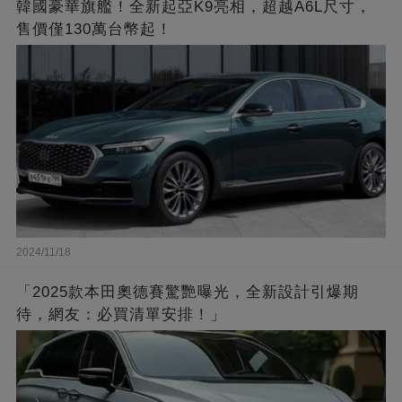
韓國豪華旗艦！全新起亞K9亮相，超越A6L尺寸，
售價僅130萬台幣起！
2024/11/18
「2025款本田奧德賽驚艷曝光，全新設計引爆期
待，網友：必買清單安排！」