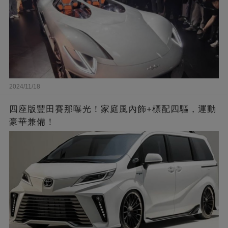
2024/11/18
四座版豐田賽那曝光！家庭風內飾+標配四驅，運動
豪華兼備！