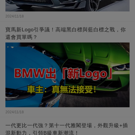
2024/11/18
寶馬新Logo引爭議！高端黑白標與藍白標之戰，你
還會買單嗎？
2024/11/18
一代更比一代強？第十一代雅閣登場，外觀升級+插
混新動力，引領B級車新潮流！