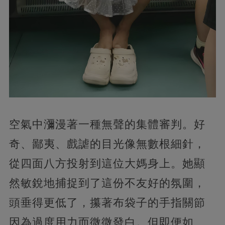
空氣中瀰漫著一種無聲的集體審判。好
奇、鄙夷、戲謔的目光像無數根細針，
從四面八方投射到這位大媽身上。她顯
然敏銳地捕捉到了這份不友好的氛圍，
頭垂得更低了，攥著布袋子的手指關節
因為過度用力而微微發白。但即便如