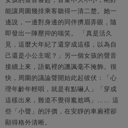
能讓周圍幾排乘客聽得一清二楚。她一
邊說，一邊對身邊的同伴擠眉弄眼，隨
即發出一陣壓抑的嗤笑。 「真是活久
見，這麼大年紀了還穿成這樣，以為自
己還是小公主呢？」另一個女孩的聲音
接續上來，語氣裡的譏諷毫不掩飾。很
快，周圍的議論聲開始此起彼伏：「心
理年齡年輕唄，就是有點嚇人」「穿成
這樣出來，難道不覺得尷尬嗎」…… 這
些「小聲」的評價，在安靜的車廂裡卻
顯得格外清晰。