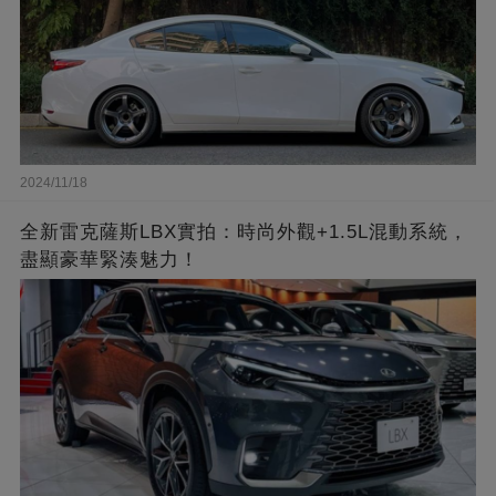
2024/11/18
全新雷克薩斯LBX實拍：時尚外觀+1.5L混動系統，
盡顯豪華緊湊魅力！