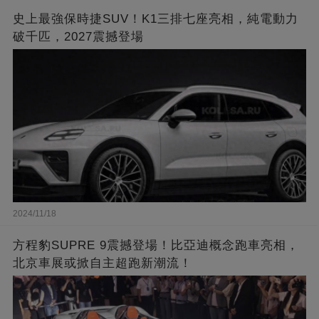
史上最強保時捷SUV！K1三排七座亮相，純電動力
破千匹，2027震撼登場
2024/11/18
方程豹SUPRE 9震撼登場！比亞迪概念跑車亮相，
北京車展或掀自主超跑新潮流！