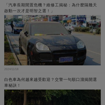
「汽車長期閒置危機？維修工揭秘：為什麼隔幾天
啟動一次才是明智之選！」
2024/11/18
白色車為何越來越受歡迎？交警一句順口溜揭開選
車秘訣！