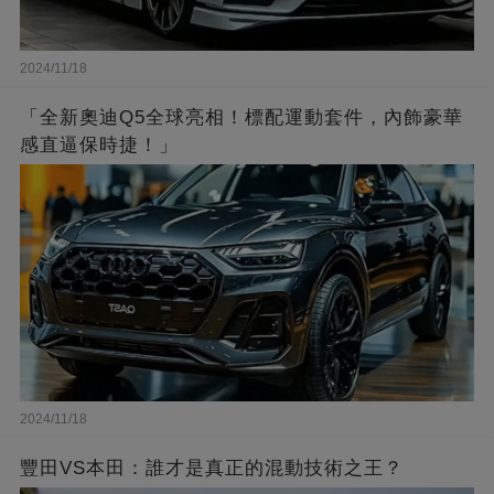
2024/11/18
「全新奧迪Q5全球亮相！標配運動套件，內飾豪華
感直逼保時捷！」
2024/11/18
豐田VS本田：誰才是真正的混動技術之王？