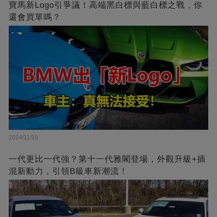
寶馬新Logo引爭議！高端黑白標與藍白標之戰，你
還會買單嗎？
2024/11/18
一代更比一代強？第十一代雅閣登場，外觀升級+插
混新動力，引領B級車新潮流！