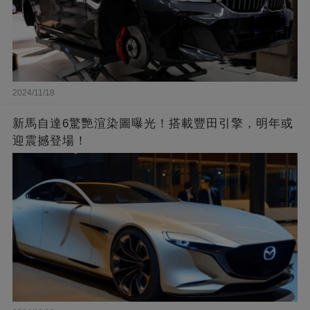
2024/11/18
新馬自達6驚艷渲染圖曝光！搭載豐田引擎，明年或
迎震撼登場！