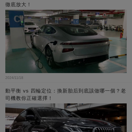
徹底放大！
2024/11/18
動平衡 vs 四輪定位：換新胎后到底該做哪一個？老
司機教你正確選擇！