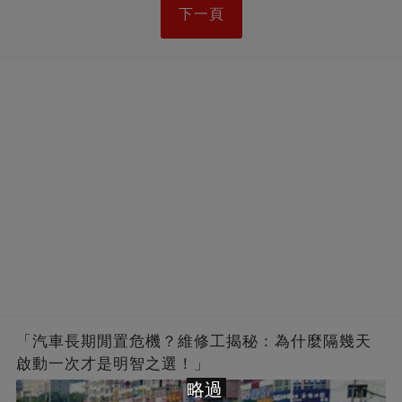
下一頁
「汽車長期閒置危機？維修工揭秘：為什麼隔幾天
啟動一次才是明智之選！」
略過