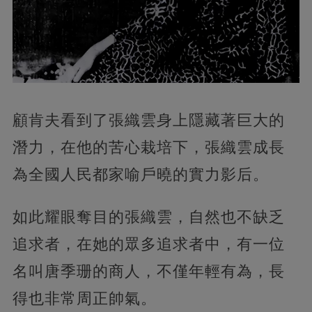
顧肯夫看到了張織雲身上隱藏著巨大的
潛力，在他的苦心栽培下，張織雲成長
為全國人民都家喻戶曉的實力影后。
如此耀眼奪目的張織雲，自然也不缺乏
追求者，在她的眾多追求者中，有一位
名叫唐季珊的商人，不僅年輕有為，長
得也非常周正帥氣。