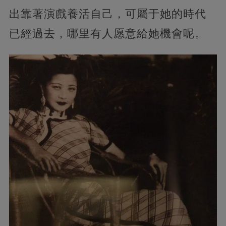
出靠著演戲養活自己，可屬于她的時代
已經過去，哪里有人愿意給她機會呢。