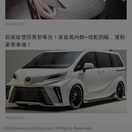
2024/11/18
四座版豐田賽那曝光！家庭風內飾+標配四驅，運動
豪華兼備！
2024/11/18
©2024 www.sunflyday.com. All Rights Reserved.