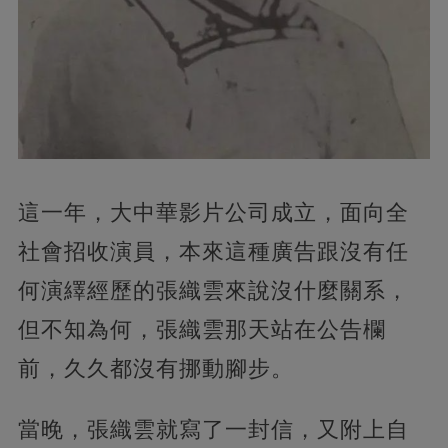
這一年，大中華影片公司成立，面向全
社會招收演員，本來這種廣告跟沒有任
何演繹經歷的張織雲來說沒什麼關系，
但不知為何，張織雲那天站在公告欄
前，久久都沒有挪動腳步。
當晚，張織雲就寫了一封信，又附上自