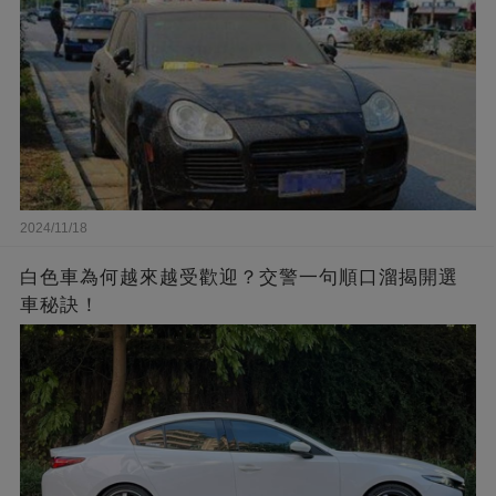
2024/11/18
白色車為何越來越受歡迎？交警一句順口溜揭開選
車秘訣！