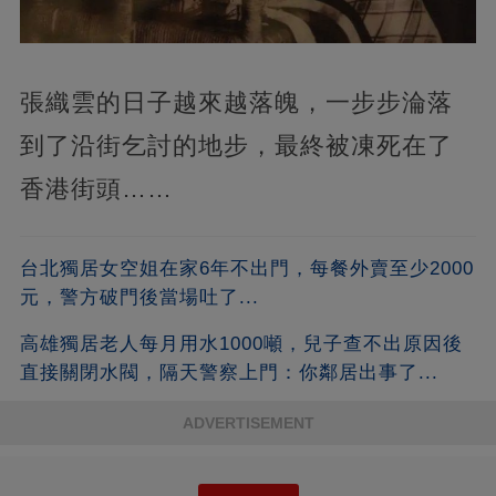
張織雲的日子越來越落魄，一步步淪落
到了沿街乞討的地步，最終被凍死在了
香港街頭……
台北獨居女空姐在家6年不出門，每餐外賣至少2000
元，警方破門後當場吐了...
高雄獨居老人每月用水1000噸，兒子查不出原因後
直接關閉水閥，隔天警察上門：你鄰居出事了...
ADVERTISEMENT