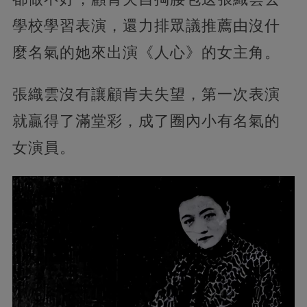
學校學習表演，還力排眾議推薦由沒什
麼名氣的她來出演《人心》的女主角。
張織雲沒有讓顧肯夫失望，第一次表演
就贏得了滿堂彩，成了圈內小有名氣的
女演員。