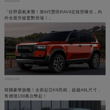
2024/11/18
「狂野霸氣來襲！第6代豐田RAV4定妝照曝光，內
外全面升級驚艷登場！」
2024/11/18
韓國豪華旗艦！全新起亞K9亮相，超越A6L尺寸，
售價僅130萬台幣起！