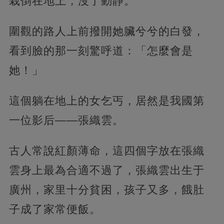
栽倒在地上，沒了動靜。
圍觀的路人上前撥開她臟兮兮的白發，
看到臉的那一刻驚呼道：「怎麼會是
她！」
這個躺在地上的女乞丐，居然是我國第
一位影后——張織雲。
古人常說紅顏薄命，這四個字放在張織
雲身上最為合適不過了，張織雲出生于
廣州，家里十分貧困，孩子又多，餓肚
子成了家常便飯。