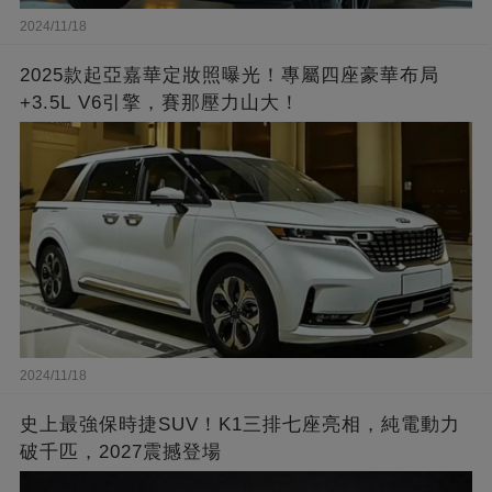
2024/11/18
2025款起亞嘉華定妝照曝光！專屬四座豪華布局
+3.5L V6引擎，賽那壓力山大！
2024/11/18
史上最強保時捷SUV！K1三排七座亮相，純電動力
破千匹，2027震撼登場